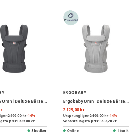
BY
ERGOBABY
Ergobaby Omni Deluxe Bärsele Mesh - Graphie Grey
Ergobaby Omni Deluxe Bärsele Mesh - Pearl Grey
kr
2 129,00 kr
igen
2 499,00 kr
-
14
%
Ursprungligen
2 499,00 kr
-
14
%
gsta pris
1 999,00 kr
Senaste lägsta pris
1 999,20 kr
8 butiker
Online
1 butik