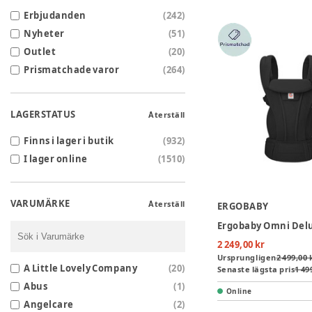
Erbjudanden
(
242
)
Nyheter
(
51
)
Outlet
(
20
)
Prismatchade varor
(
264
)
LAGERSTATUS
Återställ
Finns i lager i butik
(
932
)
I lager online
(
1510
)
VARUMÄRKE
Återställ
ERGOBABY
2 249,00 kr
Ursprungligen
2 499,00 
A Little Lovely Company
(
20
)
Senaste lägsta pris
1 49
Abus
(
1
)
Online
Angelcare
(
2
)