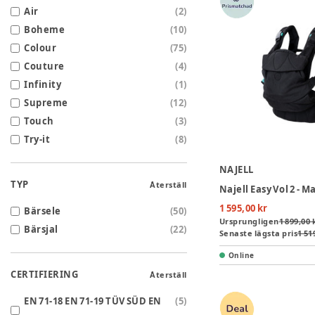
Air
(
2
)
Boheme
(
10
)
Colour
(
75
)
Couture
(
4
)
Infinity
(
1
)
Supreme
(
12
)
Touch
(
3
)
Try-it
(
8
)
NAJELL
TYP
Återställ
Najell Easy Vol 2 - M
1 595,00 kr
Bärsele
(
50
)
Ursprungligen
1 899,00 
Bärsjal
(
22
)
Senaste lägsta pris
1 51
Online
CERTIFIERING
Återställ
EN 71-18 EN 71-19 TÜV SÜD EN
(
5
)