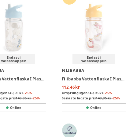
Endast i
Endast i
webbshoppen
webbshoppen
BA
FILIBABBA
Filibabba Vattenflaska I Plast 400 ml - Christians Whale Tales
Filibabba Vattenflaska I Plast 400 ml – Unicorn Shores
112,46 kr
igen
149,95 kr
-
25
%
Ursprungligen
149,95 kr
-
25
%
gsta pris
149,95 kr
-
25
%
Senaste lägsta pris
149,95 kr
-
25
%
Online
Online