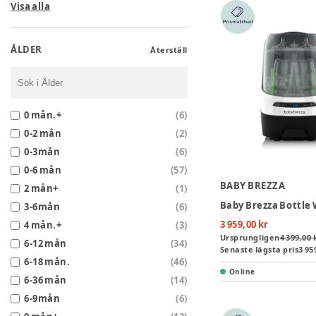
Visa alla
ÅLDER
Återställ
0 mån.+
(
6
)
0-2 mån
(
2
)
0-3mån
(
6
)
0-6 mån
(
57
)
BABY BREZZA
2 mån+
(
1
)
3-6mån
(
6
)
3 959,00 kr
4 mån.+
(
3
)
Ursprungligen
4 399,00 
6-12 mån
(
34
)
Senaste lägsta pris
3 95
6-18 mån.
(
46
)
Online
6-36 mån
(
14
)
6-9mån
(
6
)