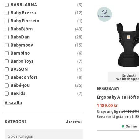
BABBLARNA
(
3
)
Baby Brezza
(
12
)
Baby Einstein
(
1
)
BabyBjörn
(
43
)
BabyDan
(
28
)
Babymoov
(
15
)
Bambino
(
6
)
Barbo Toys
(
7
)
BASSON
(
1
)
Endast i
Bebeconfort
(
8
)
webbshopp
Bébé-Jou
(
35
)
ERGOBABY
BeKids
(
7
)
Visa alla
1 189,00 kr
Ursprungligen
1 459,00 
Senaste lägsta pris
1 15
KATEGORI
Återställ
Online