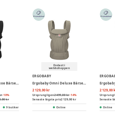
Endast i
webbshoppen
ERGOBABY
ERGOBA
Ergobaby Omni Deluxe Bärsele Mesh - Onyx Black
Ergobaby Omni Deluxe Bärsele Mesh - Soft Olive
2 129,00 kr
2 129,00 
kr
-
10
%
Ursprungligen
2 499,00 kr
-
14
%
Ursprungl
9,00 kr
Senaste lägsta pris
2 129,00 kr
Senaste lä
9 butiker
Online
Online