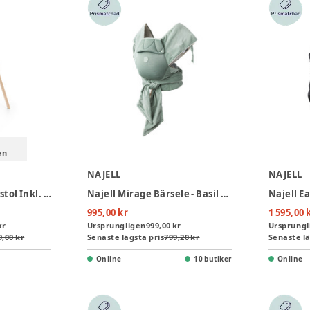
en
NAJELL
NAJELL
Stokke® Steps Barnstol Inkl. Babyset - White Natural
Najell Mirage Bärsele - Basil Green
995,00 kr
1 595,00 
kr
Ursprungligen
999,00 kr
Ursprungl
9,00 kr
Senaste lägsta pris
799,20 kr
Senaste lä
Online
10 butiker
Online