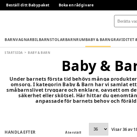
Beställ ditt Babypaket
Boka en rådgivare
BARNVAGNAR
BILBARNSTOLAR
BARNRUM
BABY & BARN
GRAVIDITET 
STARTSIDA
BABY & BARN
Baby & Ba
Under barnets första tid behövs många produkter 
omsorg. I kategorin Baby & Barn har vi samlat et
småbarnslivet tryggare och enklare, oavsett om d
säkerhet eller skötsel. Här hittar du genomtä
anpassade för barnets behov och föräl
Visar
36
av
1
HANDLA EFTER
Återställ