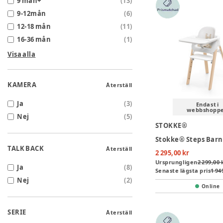
9 mån+
(
13
)
9-12mån
(
6
)
12-18 mån
(
11
)
16-36 mån
(
1
)
Visa alla
KAMERA
Återställ
Ja
(
3
)
Endast i
webbshopp
Nej
(
5
)
STOKKE®
TALK BACK
Återställ
2 295,00 kr
Ursprungligen
2 299,00 
Ja
(
8
)
Senaste lägsta pris
1 94
Nej
(
2
)
Online
SERIE
Återställ