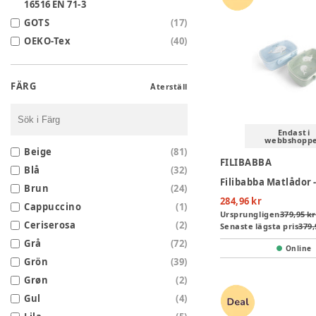
16516 EN 71-3
GOTS
(
17
)
OEKO-Tex
(
40
)
FÄRG
Återställ
Endast i
webbshopp
Beige
(
81
)
FILIBABBA
Blå
(
32
)
Brun
(
24
)
284,96 kr
Cappuccino
(
1
)
Ursprungligen
379,95 kr
Ceriserosa
(
2
)
Senaste lägsta pris
379,
Grå
(
72
)
Online
Grön
(
39
)
Grøn
(
2
)
Gul
(
4
)