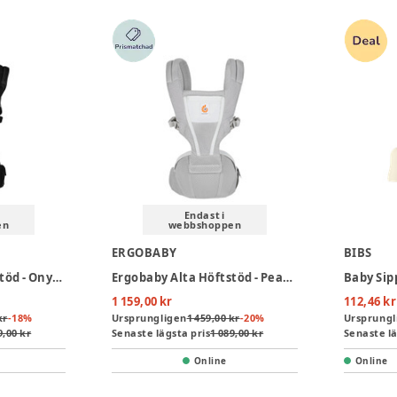
Endast i
en
webbshoppen
ERGOBABY
BIBS
Ergobaby Alta Höftstöd - Onyx Black
Ergobaby Alta Höftstöd - Pearl Grey
1 159,00 kr
112,46 kr
kr
-
18
%
Ursprungligen
1 459,00 kr
-
20
%
Ursprungl
9,00 kr
Senaste lägsta pris
1 089,00 kr
Senaste lä
Online
Online