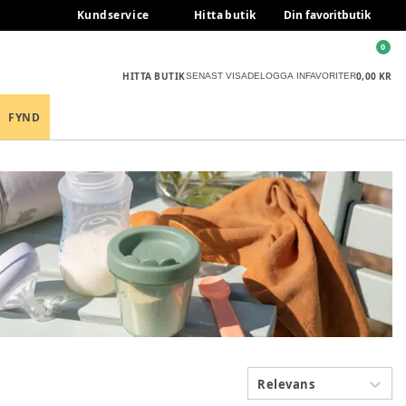
Kundservice
Hitta butik
Din favoritbutik
0
HITTA BUTIK
0,00 KR
SENAST VISADE
LOGGA IN
FAVORITER
FYND
Relevans