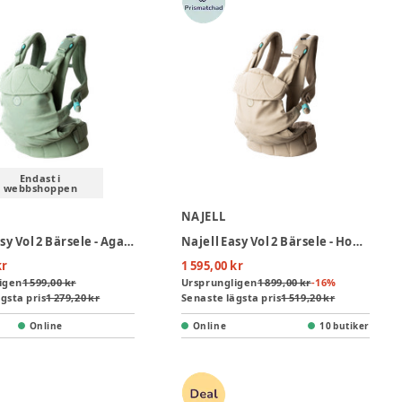
Endast i
webbshoppen
NAJELL
Najell Easy Vol 2 Bärsele - Agave Green
Najell Easy Vol 2 Bärsele - Honey Beige
kr
1 595,00 kr
igen
1 599,00 kr
Ursprungligen
1 899,00 kr
-
16
%
gsta pris
1 279,20 kr
Senaste lägsta pris
1 519,20 kr
Online
Online
10 butiker