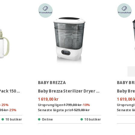
BABY BREZZA
BABY BR
Baby Sippy flaska 1-Pack 150 ml - Sage
Baby Brezza Sterilizer Dryer Advanced - White
1 619,00 kr
1 619,00 
-
25
%
Ursprungligen
1 799,00 kr
-
10
%
Ursprungl
95 kr
-
25
%
Senaste lägsta pris
1 529,00 kr
Senaste lä
10 butiker
Online
10 butiker