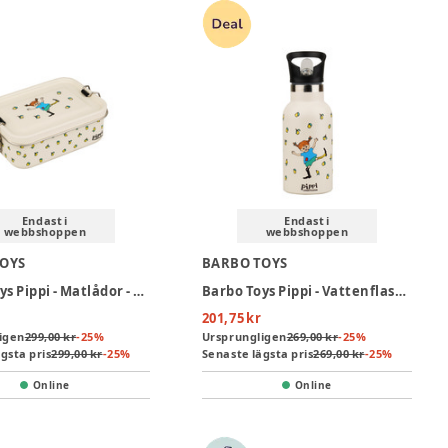
Endast i
Endast i
webbshoppen
webbshoppen
TOYS
BARBO TOYS
Barbo Toys Pippi - Matlådor - Cream
Barbo Toys Pippi - Vattenflaska - Cream
201,75 kr
igen
299,00 kr
-
25
%
Ursprungligen
269,00 kr
-
25
%
gsta pris
299,00 kr
-
25
%
Senaste lägsta pris
269,00 kr
-
25
%
Online
Online