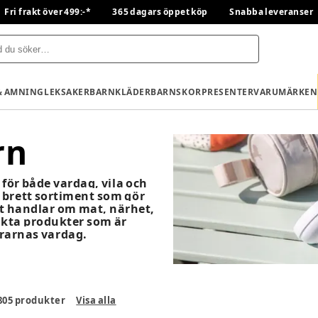
Fri frakt över 499:-*
365 dagars öppet köp
Snabba leveranser
& AMNING
LEKSAKER
BARNKLÄDER
BARNSKOR
PRESENTER
VARUMÄRKEN
rn
för både vardag, vila och
t brett sortiment som gör
et handlar om mat, närhet,
nkta produkter som är
drarnas vardag.
805
produkter
Visa alla