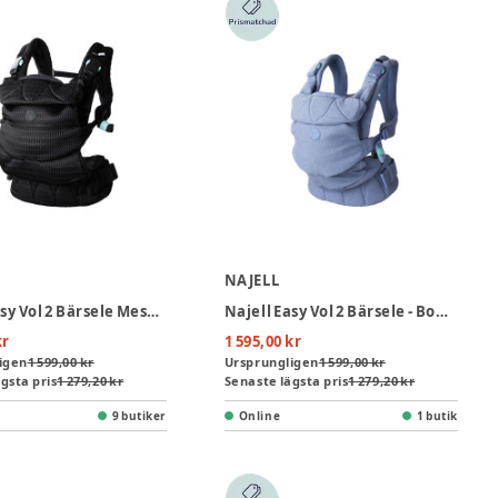
NAJELL
Najell Easy Vol 2 Bärsele Mesh - Jet Black
Najell Easy Vol 2 Bärsele - Bouclé Blue
kr
1 595,00 kr
igen
1 599,00 kr
Ursprungligen
1 599,00 kr
gsta pris
1 279,20 kr
Senaste lägsta pris
1 279,20 kr
9 butiker
Online
1 butik