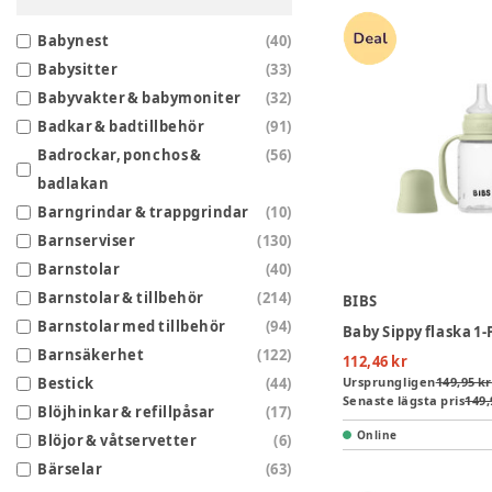
Babynest
(
40
)
Babysitter
(
33
)
Babyvakter & babymoniter
(
32
)
Badkar & badtillbehör
(
91
)
Badrockar, ponchos &
(
56
)
badlakan
Barngrindar & trappgrindar
(
10
)
Barnserviser
(
130
)
Barnstolar
(
40
)
Barnstolar & tillbehör
(
214
)
BIBS
Barnstolar med tillbehör
(
94
)
Barnsäkerhet
(
122
)
112,46 kr
Bestick
(
44
)
Ursprungligen
149,95 kr
Senaste lägsta pris
149,
Blöjhinkar & refillpåsar
(
17
)
Online
Blöjor & våtservetter
(
6
)
Bärselar
(
63
)