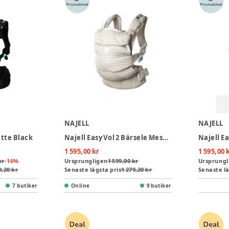
NAJELL
NAJELL
atte Black
Najell Easy Vol 2 Bärsele Mesh - Almond Beige
1 595,00 kr
1 595,00 
kr
-
16
%
Ursprungligen
1 599,00 kr
Ursprungl
9,20 kr
Senaste lägsta pris
1 279,20 kr
Senaste lä
7 butiker
Online
9 butiker