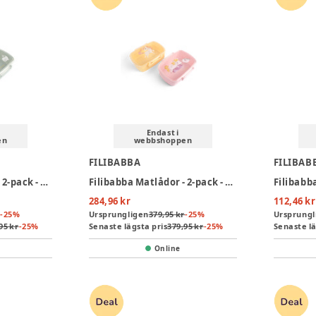
Endast i
en
webbshoppen
FILIBABBA
FILIBAB
Filibabba Matlådor - 2-pack - Christian's Whale Tales
Filibabba Matlådor - 2-pack - Unicorn Shores
284,96 kr
112,46 kr
-
25
%
Ursprungligen
379,95 kr
-
25
%
Ursprungl
95 kr
-
25
%
Senaste lägsta pris
379,95 kr
-
25
%
Senaste lä
Online