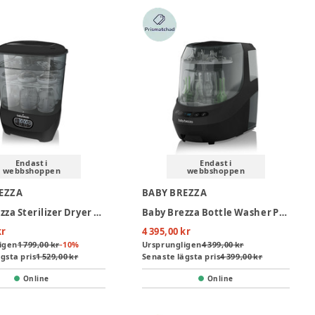
Endast i
Endast i
webbshoppen
webbshoppen
EZZA
BABY BREZZA
Baby Brezza Sterilizer Dryer Advanced - Black
Baby Brezza Bottle Washer Pro - Black
kr
4 395,00 kr
igen
1 799,00 kr
-
10
%
Ursprungligen
4 399,00 kr
gsta pris
1 529,00 kr
Senaste lägsta pris
4 399,00 kr
Online
Online