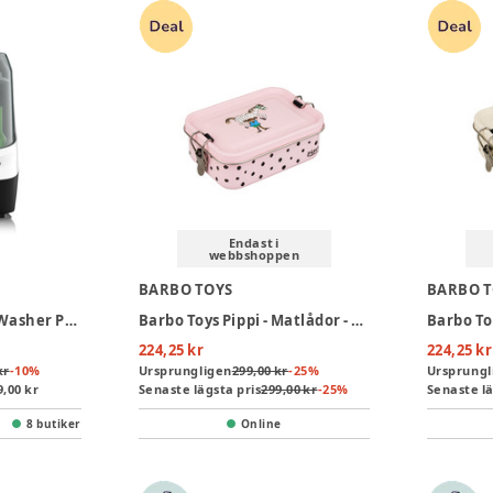
Endast i
webbshoppen
BARBO TOYS
BARBO 
Baby Brezza Bottle Washer Pro - White
Barbo Toys Pippi - Matlådor - Pink
224,25 kr
224,25 kr
kr
-
10
%
Ursprungligen
299,00 kr
-
25
%
Ursprungl
9,00 kr
Senaste lägsta pris
299,00 kr
-
25
%
Senaste lä
8 butiker
Online