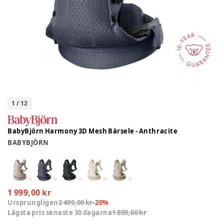
1
/
12
BabyBjörn Harmony 3D Mesh Bärsele - Anthracite
BABYBJÖRN
1 999,00 kr
Ursprungligen
2 499,00 kr
-
20
%
Lägsta pris senaste 30 dagarna
1 899,00 kr