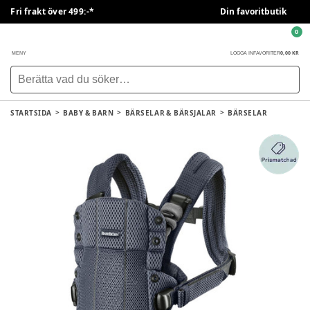
Fri frakt över 499:-*
Din favoritbutik
0
0,00 KR
MENY
LOGGA IN
FAVORITER
STARTSIDA
BABY & BARN
BÄRSELAR & BÄRSJALAR
BÄRSELAR