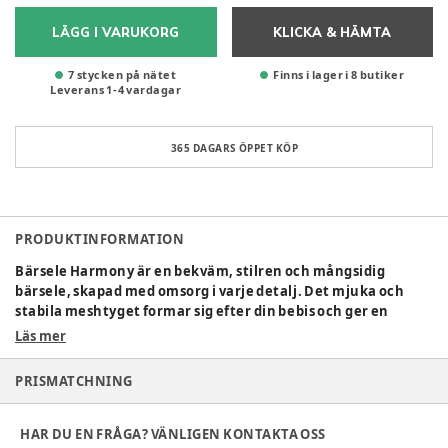
LÄGG I VARUKORG
KLICKA & HÄMTA
7 stycken på nätet
Finns i lager i 8 butiker
Leverans
1
-
4
vardagar
365 DAGARS ÖPPET KÖP
PRODUKTINFORMATION
Bärsele Harmony är en bekväm, stilren och mångsidig
bärsele, skapad med omsorg i varje detalj. Det mjuka och
stabila meshtyget formar sig efter din bebis och ger en
känsla av närhet. Detaljerna närmast barnets huvud och
Läs mer
ansikte är i mjuk jersey. Den breda sittytan gör att ditt barn
sitter med benen brett isär och rumpan i en djup, naturlig
PRISMATCHNING
position. Det justerbara huvudstödet ger ett bra stöd till
huvud och nacke. För att du som bär ska kunna göra det så
bekvämt som möjligt är Bärsele Harmony designad med
HAR DU EN FRÅGA? VÄNLIGEN KONTAKTA OSS