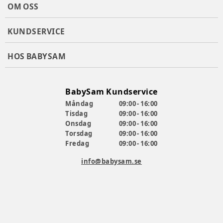
OM OSS
Förlängd garanti i upp till 10 år! Läs mer på
Babybjörn.se
KUNDSERVICE
Färg
:
Grå
Typ
:
Bärsele
HOS BABYSAM
Artikelnummer:
370963
BabySam Kundservice
Måndag
09:00 - 16:00
Tisdag
09:00 - 16:00
Onsdag
09:00 - 16:00
Torsdag
09:00 - 16:00
Fredag
09:00 - 16:00
info@babysam.se