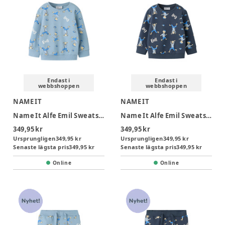
Endast i
Endast i
webbshoppen
webbshoppen
NAME IT
NAME IT
Name It Alfe Emil Sweatshirt - Ashley Blue
Name It Alfe Emil Sweatshirt - Ombre Blue
349,95 kr
349,95 kr
Ursprungligen
349,95 kr
Ursprungligen
349,95 kr
Senaste lägsta pris
349,95 kr
Senaste lägsta pris
349,95 kr
Online
Online