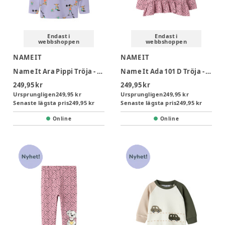
Endast i
Endast i
webbshoppen
webbshoppen
NAME IT
NAME IT
Name It Ara Pippi Tröja - Heirloom Lilac
Name It Ada 101 D Tröja - Lilas
249,95 kr
249,95 kr
Ursprungligen
249,95 kr
Ursprungligen
249,95 kr
Senaste lägsta pris
249,95 kr
Senaste lägsta pris
249,95 kr
Online
Online