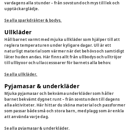
vardagens alla stunder – från sovstund och mys till lek och
upptäckarglädje.
Se alla sparkdräkter & bodys.
Ullkläder
Håll barnet varmt med mjuka ullkläder som hjälper till att
reglera temperaturen under kyligare dagar. Ull är ett
naturligt material som värmer när det behövs och samtidigt
låter huden andas. Här finns allt från ullbodys och ulltröjor
till ullbyxor och ullaccessoarer för barnets alla behov.
Se alla ullkläder.
Pyjamasar & underkläder
Mjuka pyjamasar och bekväma underkläder som håller
barnet bekvämt dygnet runt – från sovstunden till dagens
alla aktiviteter. Här hittar du sköna material och passformer
som passar både små och stora barn, med plagg som är enkla
att använda varje dag.
Se alla pyjamasar & underkläder.