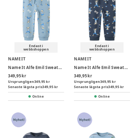
Endast i
Endast i
webbshoppen
webbshoppen
NAME IT
NAME IT
Name It Alfe Emil Sweatpants - Ashley Blue
Name It Alfe Emil Sweatpants - Ombre Blue
349,95 kr
349,95 kr
Ursprungligen
349,95 kr
Ursprungligen
349,95 kr
Senaste lägsta pris
349,95 kr
Senaste lägsta pris
349,95 kr
Online
Online