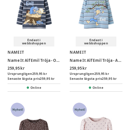
Endast i
Endast i
webbshoppen
webbshoppen
NAME IT
NAME IT
Name It Alf Emil Tröja - Ombre Blue
Name It Alf Emil Tröja - Ashley Blue
259,95 kr
259,95 kr
Ursprungligen
259,95 kr
Ursprungligen
259,95 kr
Senaste lägsta pris
259,95 kr
Senaste lägsta pris
259,95 kr
Online
Online