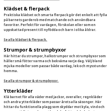
Klädset & flerpack
Praktiska klädset och smarta flerpack gör det enkelt att fylla
på barnets garderob med matchande och användbara
favoriter. Perfekt för vardagen, förskolan eller som en
uppskattad present till nyfödda och barn i olika åldrar.
Se alla klädset & flerpack.
Strumpor & strumpbyxor
Här hittar du strumpor, halkstrumpor och strumpbyxor som
håller små fötter varma och bekväma varje dag. Välj bland
mjuka modeller som passar både vardag, lek och mysstunder
hemma.
Se alla strumpor & strumpbyxor.
Ytterkläder
Klä barnet för alla väder med jackor, overaller, regnkläder
och andra ytterkläder som passar årets alla säsonger. Här
hittar du funktionella plagg som skyddar mot kyla, vind och