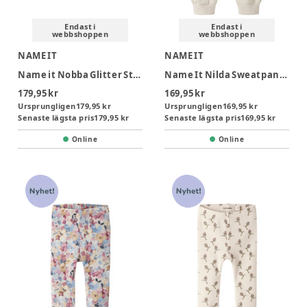
Endast i
Endast i
webbshoppen
webbshoppen
NAME IT
NAME IT
Name it Nobba Glitter Strumpor 3-Pack - Lilas
Name It Nilda Sweatpants - Peyote Melange
179,95 kr
169,95 kr
Ursprungligen
179,95 kr
Ursprungligen
169,95 kr
Senaste lägsta pris
179,95 kr
Senaste lägsta pris
169,95 kr
Online
Online