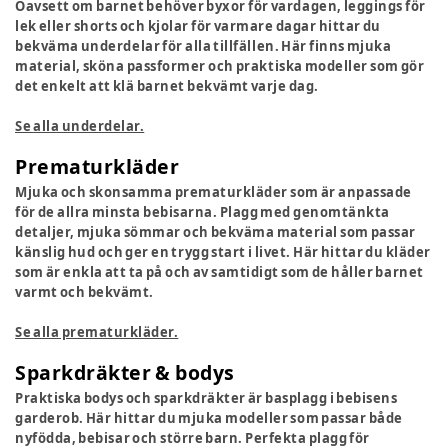
Oavsett om barnet behöver byxor för vardagen, leggings för
lek eller shorts och kjolar för varmare dagar hittar du
bekväma underdelar för alla tillfällen. Här finns mjuka
material, sköna passformer och praktiska modeller som gör
det enkelt att klä barnet bekvämt varje dag.
Se alla underdelar.
Prematurkläder
Mjuka och skonsamma prematurkläder som är anpassade
för de allra minsta bebisarna. Plagg med genomtänkta
detaljer, mjuka sömmar och bekväma material som passar
känslig hud och ger en trygg start i livet. Här hittar du kläder
som är enkla att ta på och av samtidigt som de håller barnet
varmt och bekvämt.
Se alla prematurkläder.
Sparkdräkter & bodys
Praktiska bodys och sparkdräkter är basplagg i bebisens
garderob. Här hittar du mjuka modeller som passar både
nyfödda, bebisar och större barn. Perfekta plagg för