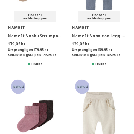
Endast i
Endast i
webbshoppen
webbshoppen
NAME IT
NAME IT
Name It Nobbu Strumpor 3-Pack - Sesame
Name It Napoleon Leggings - Tradewinds
179,95 kr
139,95 kr
Ursprungligen
179,95 kr
Ursprungligen
139,95 kr
Senaste lägsta pris
179,95 kr
Senaste lägsta pris
139,95 kr
Online
Online