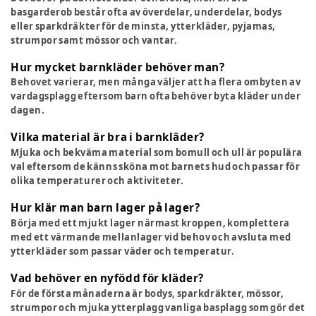
basgarderob består ofta av överdelar, underdelar, bodys
eller sparkdräkter för de minsta, ytterkläder, pyjamas,
strumpor samt mössor och vantar.
Hur mycket barnkläder behöver man?
Behovet varierar, men många väljer att ha flera ombyten av
vardagsplagg eftersom barn ofta behöver byta kläder under
dagen.
Vilka material är bra i barnkläder?
Mjuka och bekväma material som bomull och ull är populära
val eftersom de känns sköna mot barnets hud och passar för
olika temperaturer och aktiviteter.
Hur klär man barn lager på lager?
Börja med ett mjukt lager närmast kroppen, komplettera
med ett värmande mellanlager vid behov och avsluta med
ytterkläder som passar väder och temperatur.
Vad behöver en nyfödd för kläder?
För de första månaderna är bodys, sparkdräkter, mössor,
strumpor och mjuka ytterplagg vanliga basplagg som gör det