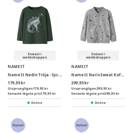
Endast i
Endast i
webbshoppen
webbshoppen
NAME IT
NAME IT
Name It Nedin Tröja - Sycamore
Name It Naris Sweat Kofta - Sycamore
179,95 kr
299,95 kr
Ursprungligen
179,95 kr
Ursprungligen
299,95 kr
Senaste lägsta pris
179,95 kr
Senaste lägsta pris
299,95 kr
Online
Online