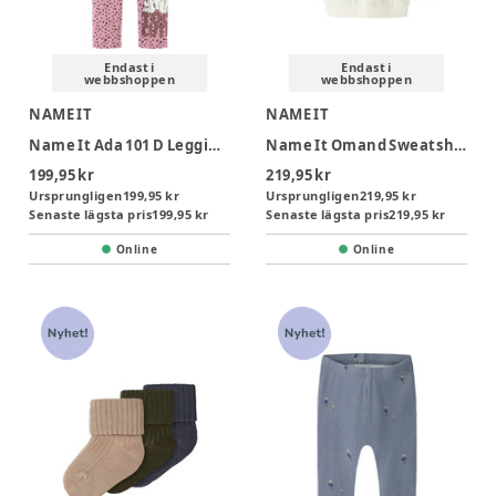
Endast i
Endast i
webbshoppen
webbshoppen
NAME IT
NAME IT
Name It Ada 101 D Leggings - Lilas
Name It Omand Sweatshirt - Antique White
199,95 kr
219,95 kr
Ursprungligen
199,95 kr
Ursprungligen
219,95 kr
Senaste lägsta pris
199,95 kr
Senaste lägsta pris
219,95 kr
Online
Online