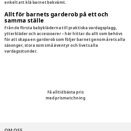
enkelt att klä barnet bekvämt.
Allt för barnets garderob på ett och
samma ställe
Från de första babykläderna till praktiska vardagsplagg,
ytterkläder och accessoarer – här hittar du allt som behövs
för att skapa en garderob som följer barnet genom årets alla
säsonger, stora som små äventyr och livets alla
vardagsstunder.
Få alltid bästa pris
med prismatchning
OM OSS