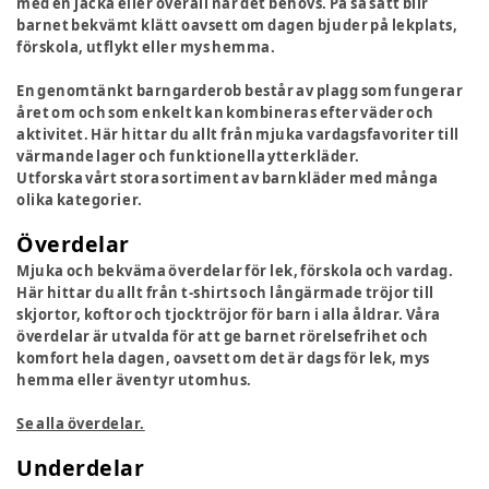
med en jacka eller overall när det behövs. På så sätt blir
barnet bekvämt klätt oavsett om dagen bjuder på lekplats,
förskola, utflykt eller mys hemma.
En genomtänkt barngarderob består av plagg som fungerar
året om och som enkelt kan kombineras efter väder och
aktivitet. Här hittar du allt från mjuka vardagsfavoriter till
värmande lager och funktionella ytterkläder.
Utforska vårt stora sortiment av barnkläder med många
olika kategorier.
Överdelar
Mjuka och bekväma överdelar för lek, förskola och vardag.
Här hittar du allt från t-shirts och långärmade tröjor till
skjortor, koftor och tjocktröjor för barn i alla åldrar. Våra
överdelar är utvalda för att ge barnet rörelsefrihet och
komfort hela dagen, oavsett om det är dags för lek, mys
hemma eller äventyr utomhus.
Se alla överdelar.
Underdelar