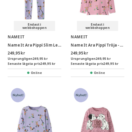
Endast i
Endast i
webbshoppen
webbshoppen
NAME IT
NAME IT
Name It Ara Pippi Slim Leggings - Heirloom Lilac
Name It Ara Pippi Tröja - Lilas
249,95 kr
249,95 kr
Ursprungligen
249,95 kr
Ursprungligen
249,95 kr
Senaste lägsta pris
249,95 kr
Senaste lägsta pris
249,95 kr
Online
Online