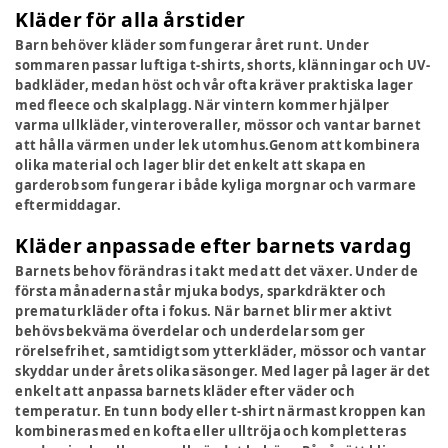
Kläder för alla årstider
Barn behöver kläder som fungerar året runt. Under
sommaren passar luftiga t-shirts, shorts, klänningar och UV-
badkläder, medan höst och vår ofta kräver praktiska lager
med fleece och skalplagg. När vintern kommer hjälper
varma ullkläder, vinteroveraller, mössor och vantar barnet
att hålla värmen under lek utomhus.Genom att kombinera
olika material och lager blir det enkelt att skapa en
garderob som fungerar i både kyliga morgnar och varmare
eftermiddagar.
Kläder anpassade efter barnets vardag
Barnets behov förändras i takt med att det växer. Under de
första månaderna står mjuka bodys, sparkdräkter och
prematurkläder ofta i fokus. När barnet blir mer aktivt
behövs bekväma överdelar och underdelar som ger
rörelsefrihet, samtidigt som ytterkläder, mössor och vantar
skyddar under årets olika säsonger. Med lager på lager är det
enkelt att anpassa barnets kläder efter väder och
temperatur. En tunn body eller t-shirt närmast kroppen kan
kombineras med en kofta eller ulltröja och kompletteras