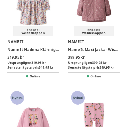
Endast i
Endast i
webbshoppen
webbshoppen
NAME IT
NAME IT
Name It Nadena Klännig - Peyote Melange
Name It Maxi Jacka - Wistful Mauve
319,95 kr
399,95 kr
Ursprungligen
319,95 kr
Ursprungligen
399,95 kr
Senaste lägsta pris
319,95 kr
Senaste lägsta pris
399,95 kr
Online
Online