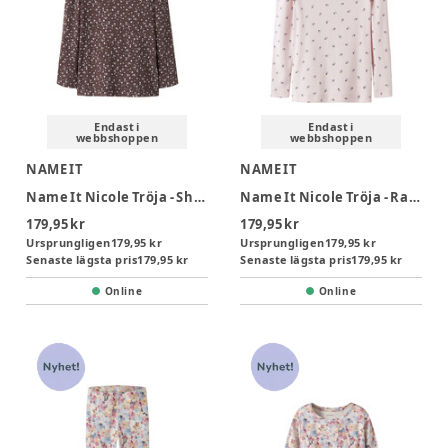
Endast i
Endast i
webbshoppen
webbshoppen
NAME IT
NAME IT
Name It Nicole Tröja - Shopping Bag
Name It Nicole Tröja - Raindrops On Roses
179,95 kr
179,95 kr
Ursprungligen
179,95 kr
Ursprungligen
179,95 kr
Senaste lägsta pris
179,95 kr
Senaste lägsta pris
179,95 kr
Online
Online