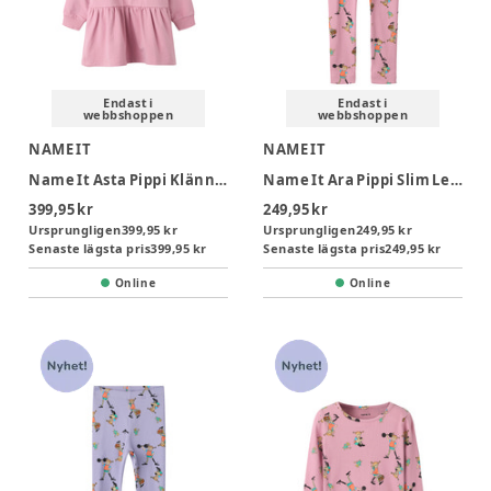
Endast i
Endast i
webbshoppen
webbshoppen
NAME IT
NAME IT
Name It Asta Pippi Klännig - Lilas
Name It Ara Pippi Slim Leggings - Lilas
399,95 kr
249,95 kr
Ursprungligen
399,95 kr
Ursprungligen
249,95 kr
Senaste lägsta pris
399,95 kr
Senaste lägsta pris
249,95 kr
Online
Online