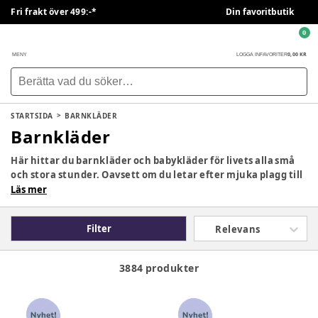
Fri frakt över 499:-*
Din favoritbutik
0
0,00 KR
MENY
LOGGA IN
FAVORITER
STARTSIDA
BARNKLÄDER
Barnkläder
Här hittar du barnkläder och babykläder för livets alla små
och stora stunder. Oavsett om du letar efter mjuka plagg till
den nyfödda, bekväma vardagskläder för förskolan eller
Läs mer
varma ytterkläder för lek utomhus finns här något för varje
ålder och säsong. Upptäck allt från överdelar och underdelar
Filter
Relevans
till bodys, ullkläder, pyjamasar, badkläder och fina
accessoarer – noggrant utvalda plagg som ger barnet
rörelsefrihet, komfort och en garderob som fungerar från
3884 produkter
morgon till kväll, året om.