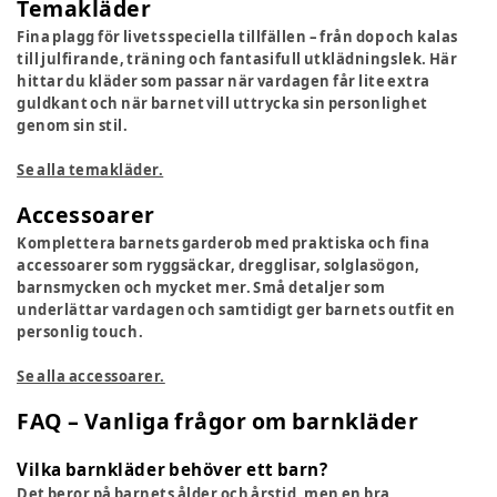
Temakläder
Fina plagg för livets speciella tillfällen – från dop och kalas
till julfirande, träning och fantasifull utklädningslek. Här
hittar du kläder som passar när vardagen får lite extra
guldkant och när barnet vill uttrycka sin personlighet
genom sin stil.
Se alla temakläder.
Accessoarer
Komplettera barnets garderob med praktiska och fina
accessoarer som ryggsäckar, dregglisar, solglasögon,
barnsmycken och mycket mer. Små detaljer som
underlättar vardagen och samtidigt ger barnets outfit en
personlig touch.
Se alla accessoarer.
FAQ – Vanliga frågor om barnkläder
Vilka barnkläder behöver ett barn?
Det beror på barnets ålder och årstid, men en bra