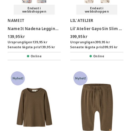
Endast i
Endast i
webbshoppen
webbshoppen
NAME IT
LIL' ATELIER
Name It Nadena Leggings - Peyote Melange
Lil' Atelier Gayo Sin Slim Leggings - Turtledove
139,95 kr
399,95 kr
Ursprungligen
139,95 kr
Ursprungligen
399,95 kr
Senaste lägsta pris
139,95 kr
Senaste lägsta pris
399,95 kr
Online
Online