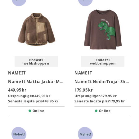
Endast i
Endast i
webbshoppen
webbshoppen
NAME IT
NAME IT
Name It Mattia Jacka - Mountain Trail
Name It Nedin Tröja - Shopping Bag
449,95 kr
179,95 kr
Ursprungligen
449,95 kr
Ursprungligen
179,95 kr
Senaste lägsta pris
449,95 kr
Senaste lägsta pris
179,95 kr
Online
Online