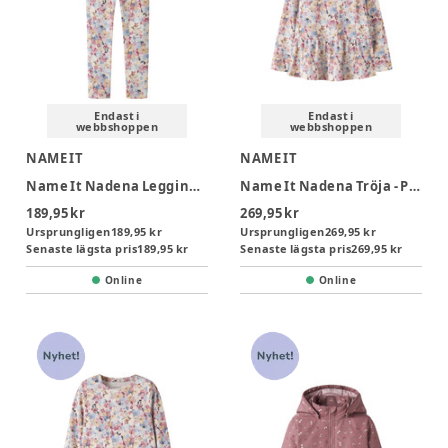
Endast i
Endast i
webbshoppen
webbshoppen
NAME IT
NAME IT
Name It Nadena Leggings - Peyote Melange
Name It Nadena Tröja - Peyote Melange
189,95 kr
269,95 kr
Ursprungligen
189,95 kr
Ursprungligen
269,95 kr
Senaste lägsta pris
189,95 kr
Senaste lägsta pris
269,95 kr
Online
Online