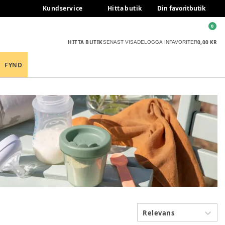
Kundservice
Hitta butik
Din favoritbutik
0
HITTA BUTIK
0,00 KR
SENAST VISADE
LOGGA IN
FAVORITER
FYND
Relevans