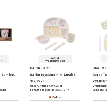
Endast i
en
webbshoppen
BARBO TOYS
BARBO 
Barbo Toys Moomin - Tumbler Set - 4pcs
Barbo Toys Moomin - Mealtime Set w. 4 Rooms Plate - 5pcs
349,95 kr
299,00 kr
Ursprungligen
349,95 kr
Ursprungl
96 kr
Senaste lägsta pris
262,46 kr
Senaste lä
Online