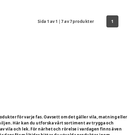
Sida
1
av
1
|
7
av
7
produkter
1
dukter för varje fas. Oavsett om det gäller vila, matning eller
iljen. Här kan du utforska vårt sortiment av trygga och
av vila och lek. För närhet och rörelse i vardagen finns även
är dags för måltider hittar du utvalda produkter inom