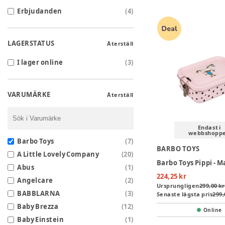
Erbjudanden
(
4
)
LAGERSTATUS
Återställ
I lager online
(
3
)
VARUMÄRKE
Återställ
Endast i
webbshopp
Barbo Toys
(
7
)
BARBO TOYS
A Little Lovely Company
(
20
)
Abus
(
1
)
224,25 kr
Angelcare
(
2
)
Ursprungligen
299,00 kr
BABBLARNA
(
3
)
Senaste lägsta pris
299,
Baby Brezza
(
12
)
Online
Baby Einstein
(
1
)