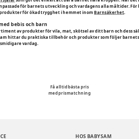
npassade för barnets utveckling och vardagens alla måltider. För
 produkter för ökad trygghet i hemmet inom
Barnsäkerhet
.
 med bebis och barn
timent av produkter för vila, mat, skötsel av ditt barn och dess s
am hittar du praktiska tillbehör och produkter som följer barnets
 smidigare vardag.
Få alltid bästa pris
med prismatchning
CE
HOS BABYSAM