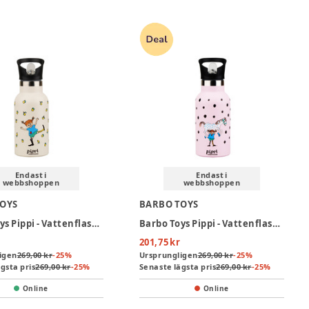
Endast i
Endast i
webbshoppen
webbshoppen
TOYS
BARBO TOYS
Barbo Toys Pippi - Vattenflaska - Cream
Barbo Toys Pippi - Vattenflaska - Pink
201,75 kr
igen
269,00 kr
-
25
%
Ursprungligen
269,00 kr
-
25
%
gsta pris
269,00 kr
-
25
%
Senaste lägsta pris
269,00 kr
-
25
%
Online
Online