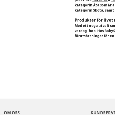
kategorin
Äta
som är a
kategorin
Sköta
, samt
Produkter för livet
Med ett noga utvalt sor
vardag ihop. Hos BabyS
förutsättningar för en
OM OSS
KUNDSERVI