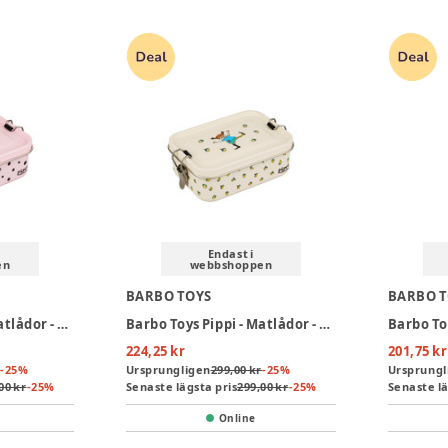
Endast i
en
webbshoppen
BARBO TOYS
BARBO 
Barbo Toys Pippi - Matlådor - Pink
Barbo Toys Pippi - Matlådor - Cream
224,25 kr
201,75 kr
-
25
%
Ursprungligen
299,00 kr
-
25
%
Ursprungl
00 kr
-
25
%
Senaste lägsta pris
299,00 kr
-
25
%
Senaste lä
Online