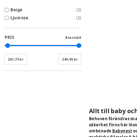
Beige
(
2
)
Ljusrosa
(
2
)
PRIS
Återställ
201,75 kr
349,95 kr
Allt till baby o
Behoven förändras snabb
säkerhet finns här lös
ombonade
Babynest
o
praktiska
Bärselar
&
bä