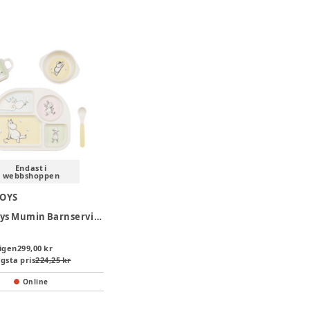
Endast i
webbshoppen
TOYS
Barbo Toys Mumin Barnservis Set - 4 delar
igen
299,00 kr
gsta pris
224,25 kr
Online