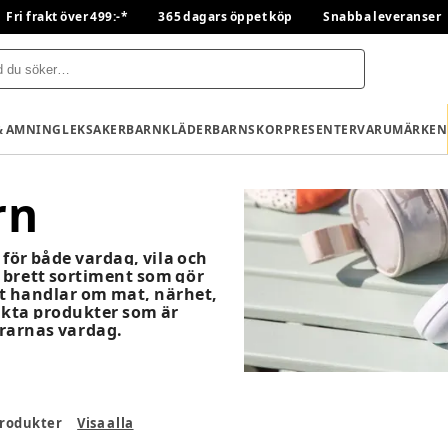
Fri frakt över 499:-*
365 dagars öppet köp
Snabba leveranser
& AMNING
LEKSAKER
BARNKLÄDER
BARNSKOR
PRESENTER
VARUMÄRKEN
rn
för både vardag, vila och
t brett sortiment som gör
et handlar om mat, närhet,
nkta produkter som är
drarnas vardag.
rodukter
Visa alla