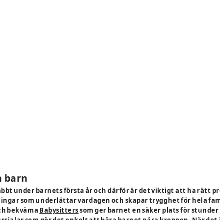
ch barn
t under barnets första år och därför är det viktigt att ha rätt pro
ningar som underlättar vardagen och skapar trygghet för hela fam
ch bekväma
Babysitters
som ger barnet en säker plats för stunder 
rsjalar
som gör det enkelt att bära barnet nära kroppen. När det 