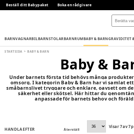
Beställ ditt Babypaket
Boka en rådgivare
BARNVAGNAR
BILBARNSTOLAR
BARNRUM
BABY & BARN
GRAVIDITET 
STARTSIDA
BABY & BARN
Baby & Ba
Under barnets första tid behövs många produkter 
omsorg. I kategorin Baby & Barn har vi samlat et
småbarnslivet tryggare och enklare, oavsett om d
säkerhet eller skötsel. Här hittar du genomtä
anpassade för barnets behov och föräl
Visar
7
av
7
p
HANDLA EFTER
Återställ