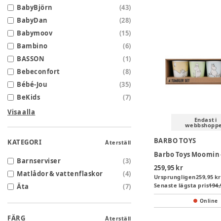
BabyBjörn
(
43
)
BabyDan
(
28
)
Babymoov
(
15
)
Bambino
(
6
)
BASSON
(
1
)
Bebeconfort
(
8
)
Bébé-Jou
(
35
)
BeKids
(
7
)
Visa alla
Endast i
webbshopp
BARBO TOYS
KATEGORI
Återställ
Barnserviser
(
3
)
259,95 kr
Matlådor & vattenflaskor
(
4
)
Ursprungligen
259,95 kr
Senaste lägsta pris
194,
Äta
(
7
)
Online
FÄRG
Återställ