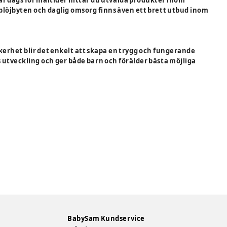
 blöjbyten och daglig omsorg finns även ett brett utbud inom
äkerhet blir det enkelt att skapa en trygg och fungerande
 utveckling och ger både barn och förälder bästa möjliga
BabySam Kundservice