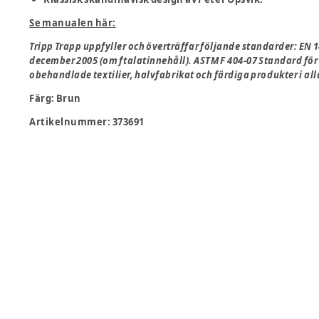
Se manualen här:
Tripp Trapp uppfyller och överträffar följande standarder: EN 
december 2005 (om ftalatinnehåll). ASTM F 404-07 Standard för
obehandlade textilier, halvfabrikat och färdiga produkter i al
Färg
:
Brun
Artikelnummer:
373691