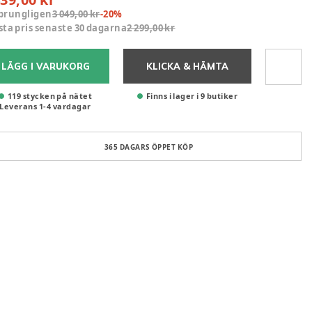
prungligen
3 049,00 kr
-
20
%
sta pris senaste 30 dagarna
2 299,00 kr
LÄGG I VARUKORG
KLICKA & HÄMTA
119 stycken på nätet
Finns i lager i 9 butiker
Leverans
1
-
4
vardagar
365 DAGARS ÖPPET KÖP