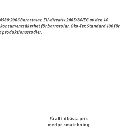
14988:2006 Barnstolar. EU-direktiv 2005/84/EG av den 14
 konsumentsäkerhet för barnstolar. Öko-Tex Standard 100 för
la produktionsstadier.
Få alltid bästa pris
med prismatchning