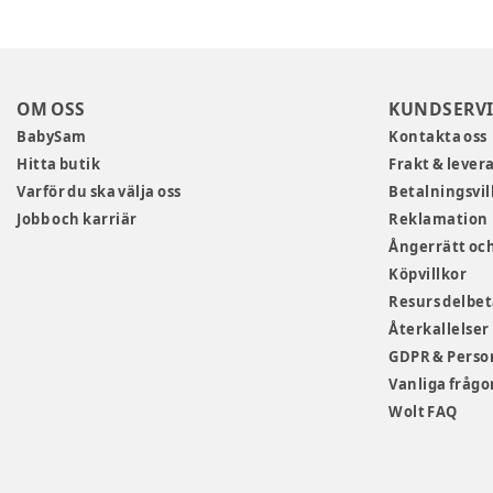
OM OSS
KUNDSERVI
BabySam
Kontakta oss
Hitta butik
Frakt & lever
Varför du ska välja oss
Betalningsvil
Jobb och karriär
Reklamation
Ångerrätt och
Köpvillkor
Resurs delbe
Återkallelser
GDPR & Perso
Vanliga frågo
Wolt FAQ