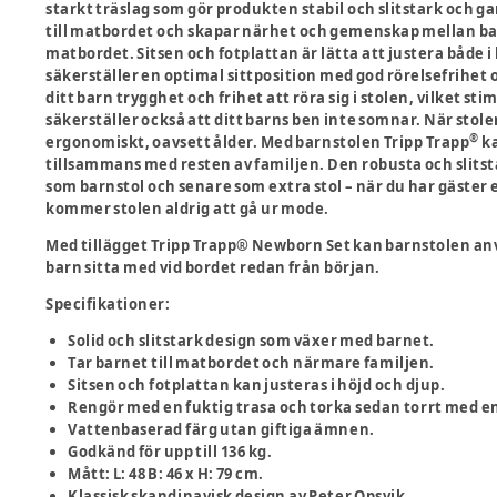
starkt träslag som gör produkten stabil och slitstark och ga
till matbordet och skapar närhet och gemenskap mellan bar
matbordet. Sitsen och fotplattan är lätta att justera både 
säkerställer en optimal sittposition med god rörelsefrihet o
ditt barn trygghet och frihet att röra sig i stolen, vilket st
säkerställer också att ditt barns ben inte somnar. När stole
®
ergonomiskt, oavsett ålder. Med barnstolen Tripp Trapp
ka
tillsammans med resten av familjen. Den robusta och slitst
som barnstol och senare som extra stol – när du har gäster 
kommer stolen aldrig att gå ur mode.
Med tillägget Tripp Trapp® Newborn Set kan barnstolen anv
barn sitta med vid bordet redan från början.
Specifikationer:
Solid och slitstark design som växer med barnet.
Tar barnet till matbordet och närmare familjen.
Sitsen och fotplattan kan justeras i höjd och djup.
Rengör med en fuktig trasa och torka sedan torrt med en
Vattenbaserad färg utan giftiga ämnen.
Godkänd för upp till 136 kg.
Mått: L: 48 B: 46 x H: 79 cm.
Klassisk skandinavisk design av Peter Opsvik.