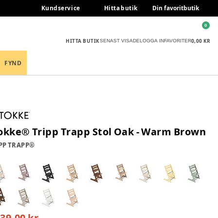
Kundservice
Hitta butik
Din favoritbutik
0
HITTA BUTIK
0,00 KR
SENAST VISADE
LOGGA IN
FAVORITER
FYND
okke® Tripp Trapp Stol Oak - Warm Brown
PP TRAPP®
439,00 kr