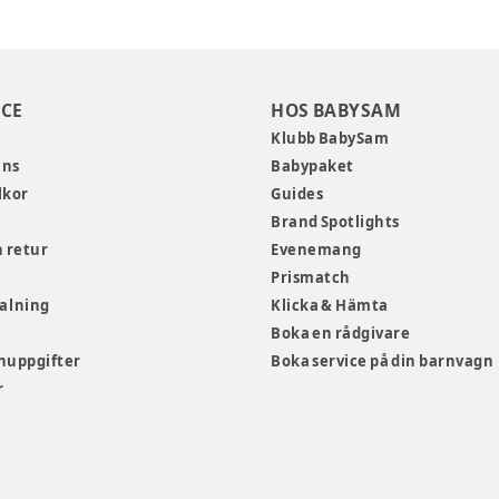
CE
HOS BABYSAM
Klubb BabySam
ans
Babypaket
lkor
Guides
Brand Spotlights
 retur
Evenemang
Prismatch
talning
Klicka & Hämta
Boka en rådgivare
nuppgifter
Boka service på din barnvagn
r