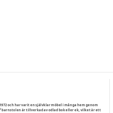
1972 och har varit en självklar möbel i många hem genom
®
barnstolen är tillverkad av odlad bok eller ek, vilket är ett