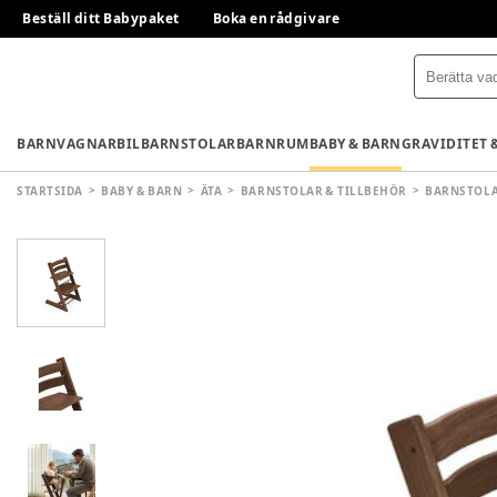
Beställ ditt Babypaket
Boka en rådgivare
BARNVAGNAR
BILBARNSTOLAR
BARNRUM
BABY & BARN
GRAVIDITET 
STARTSIDA
BABY & BARN
ÄTA
BARNSTOLAR & TILLBEHÖR
BARNSTOL