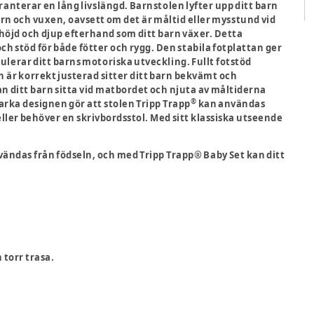
ranterar en lång livslängd. Barnstolen lyfter upp ditt barn
n och vuxen, oavsett om det är måltid eller mysstund vid
i höjd och djup efterhand som ditt barn växer. Detta
ch stöd för både fötter och rygg. Den stabila fotplattan ger
imulerar ditt barns motoriska utveckling. Fullt fotstöd
n är korrekt justerad sitter ditt barn bekvämt och
n ditt barn sitta vid matbordet och njuta av måltiderna
®
arka designen gör att stolen Tripp Trapp
kan användas
eller behöver en skrivbordsstol. Med sitt klassiska utseende
ändas från födseln, och med Tripp Trapp® Baby Set kan ditt
 torr trasa.