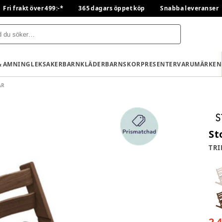
Fri frakt över 499:-*
365 dagars öppet köp
Snabba leveranser
& AMNING
LEKSAKER
BARNKLÄDER
BARNSKOR
PRESENTER
VARUMÄRKEN
AR
St
TRI
2 