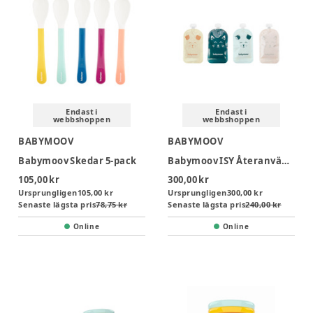
Endast i
Endast i
webbshoppen
webbshoppen
BABYMOOV
BABYMOOV
Babymoov Skedar 5-pack
Babymoov ISY Återanvändbar Klämmis 20-pack
105,00 kr
300,00 kr
Ursprungligen
105,00 kr
Ursprungligen
300,00 kr
Senaste lägsta pris
78,75 kr
Senaste lägsta pris
240,00 kr
Online
Online