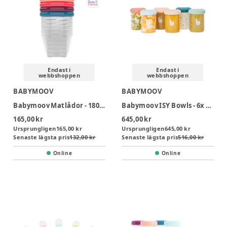
Endast i
Endast i
webbshoppen
webbshoppen
BABYMOOV
BABYMOOV
Babymoov Matlådor - 180ml
Babymoov ISY Bowls - 6x 250ml
165,00 kr
645,00 kr
Ursprungligen
165,00 kr
Ursprungligen
645,00 kr
Senaste lägsta pris
132,00 kr
Senaste lägsta pris
516,00 kr
Online
Online