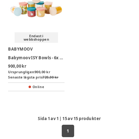
Endast i
webbshoppen
BABYMOOV
Babymoov ISY Bowls - 6x 250 ml & 3x 120ml
900,00 kr
Ursprungligen
900,00 kr
Senaste lägsta pris
720,00 kr
Online
Sida
1
av
1
|
15
av
15
produkter
1