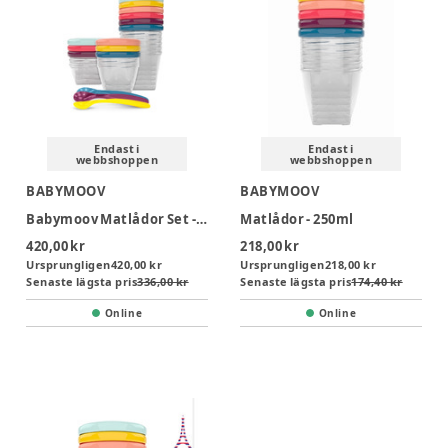
Endast i
Endast i
webbshoppen
webbshoppen
BABYMOOV
BABYMOOV
Babymoov Matlådor Set - Multi
Matlådor - 250ml
420,00 kr
218,00 kr
Ursprungligen
420,00 kr
Ursprungligen
218,00 kr
Senaste lägsta pris
336,00 kr
Senaste lägsta pris
174,40 kr
Online
Online