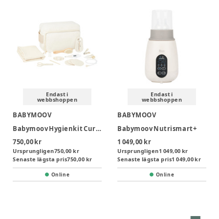
Endast i
Endast i
webbshoppen
webbshoppen
BABYMOOV
BABYMOOV
Babymoov Hygienkit Curl Vit
Babymoov Nutrismart+
750,00 kr
1 049,00 kr
Ursprungligen
750,00 kr
Ursprungligen
1 049,00 kr
Senaste lägsta pris
750,00 kr
Senaste lägsta pris
1 049,00 kr
Online
Online