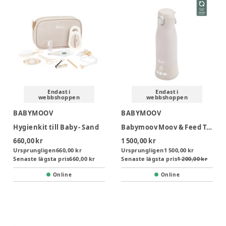
Endast i
Endast i
webbshoppen
webbshoppen
BABYMOOV
BABYMOOV
Hygienkit till Baby - Sand
Babymoov Moov & Feed Trådlös Flaskvärmare
660,00 kr
1 500,00 kr
Ursprungligen
660,00 kr
Ursprungligen
1 500,00 kr
Senaste lägsta pris
660,00 kr
Senaste lägsta pris
1 200,00 kr
Online
Online