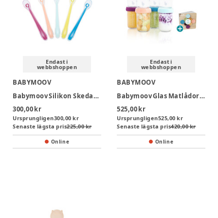
Endast i
Endast i
webbshoppen
webbshoppen
BABYMOOV
BABYMOOV
Babymoov Silikon Skedar 5-pack
Babymoov Glas Matlådor - 4x 100ml & 4x 220ml
300,00 kr
525,00 kr
Ursprungligen
300,00 kr
Ursprungligen
525,00 kr
Senaste lägsta pris
225,00 kr
Senaste lägsta pris
420,00 kr
Online
Online