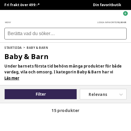
Fri frakt över 499:-*
Din favoritbutik
0
0,00 KR
MENY
LOGGA IN
FAVORITER
STARTSIDA
BABY & BARN
Baby & Barn
Under barnets första tid behövs många produkter för både
vardag, vila och omsorg. I kategorin Baby & Barn har vi
samlat ett brett sortiment som gör småbarnslivet tryggare
Läs mer
och enklare, oavsett om det handlar om mat, närhet,
säkerhet eller skötsel. Här hittar du genomtänkta
Filter
Relevans
produkter som är anpassade för barnets behov och
föräldrarnas vardag.
15 produkter