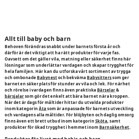
Allt till baby och barn
Behoven förändras snabbt under barnets första år och
därför är det viktigt att ha rätt produkter för varje fas.
Oavsett om det gäller vila, matning eller säkerhet finns här
lösningar som underlättar vardagen och skapar trygghet för
hela familjen. Här kan du utforska vårt sortiment av trygga
och ombonade
Babynest
och bekväma
Babysitters
som ger
barnet en säker plats för stunder av vila och lek. För närhet
och rörelse i vardagen finns även praktiska
Bärselar
&
bärsjalar
som gör det enkelt att bära barnet nära kroppen.
När det är dags för måltider hittar du utvalda produkter
inom kategorin
Äta
som är anpassade för barnets utveckling
och vardagens alla måltider. För blöjbyten och daglig omsorg
finns även ett brett utbud inom kategorin
Sköta
, samt
produkter för ökad trygghet i hemmet inom
Barnsäkerhet
.
Produkter för livet med bebis och barn