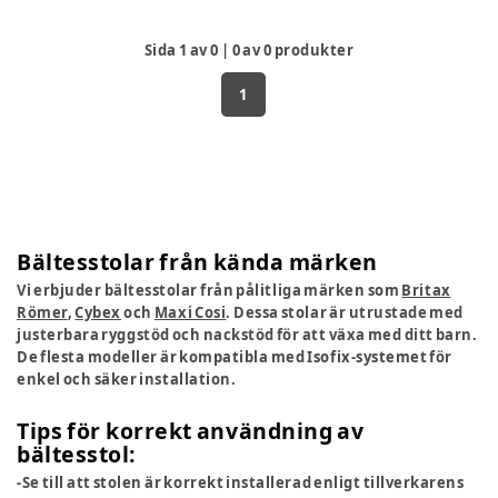
Sida
1
av
0
|
0
av
0
produkter
1
Bältesstolar från kända märken
Vi erbjuder bältesstolar från pålitliga märken som
Britax
Römer
,
Cybex
och
Maxi Cosi
. Dessa stolar är utrustade med
justerbara ryggstöd och nackstöd för att växa med ditt barn.
De flesta modeller är kompatibla med Isofix-systemet för
enkel och säker installation.
Tips för korrekt användning av
bältesstol:
-Se till att stolen är korrekt installerad enligt tillverkarens