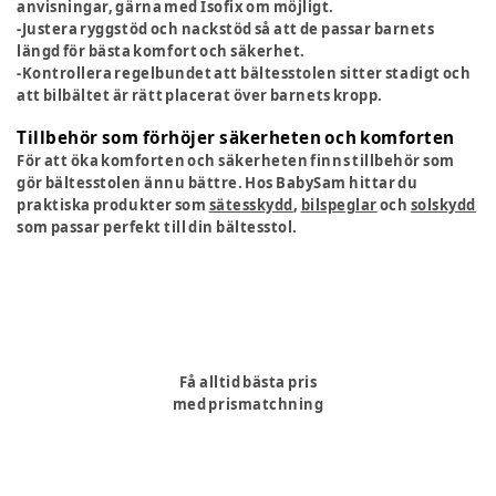
anvisningar, gärna med Isofix om möjligt.
-Justera ryggstöd och nackstöd så att de passar barnets
längd för bästa komfort och säkerhet.
-Kontrollera regelbundet att bältesstolen sitter stadigt och
att bilbältet är rätt placerat över barnets kropp.
Tillbehör som förhöjer säkerheten och komforten
För att öka komforten och säkerheten finns tillbehör som
gör bältesstolen ännu bättre. Hos BabySam hittar du
praktiska produkter som
sätesskydd
,
bilspeglar
och
solskydd
som passar perfekt till din bältesstol.
Få alltid bästa pris
med prismatchning