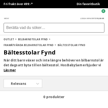
Fri frakt över 499:-*
Din favoritbutik
0
0,00 KR
MENY
LOGGA IN
FAVORITER
OUTLET
BILBARNSTOLAR FYND
FRAMÅTVÄNDA BILBARNSTOLAR FYND
BÄLTESSTOLAR FYND
Bältesstolar Fynd
När ditt barn växer och inte längre behöver en bilbarnstol är
det dags att byta till en bältesstol. Hos BabySam erbjuder vi
ett brett sortiment av bältesstolar från ledande märken som
Läs mer
Britax Römer, Cybex och Maxi Cosi. Våra bältesstolar är
designade för att ge ditt barn optimal säkerhet och komfort
Relevans
under bilresan.
0 produkter