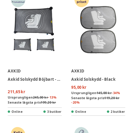
AXKID
AXKID
Axkid Solskydd Böjbart - Black
Axkid Solskydd - Black
95,00 kr
211,65 kr
Ursprungligen
145,00 kr
-
34
%
Ursprungligen
245,00 kr
-
13
%
Senaste lägsta pris
119,20 kr
Senaste lägsta pris
199,20 kr
-
20
%
Online
3 butiker
Online
2 butiker