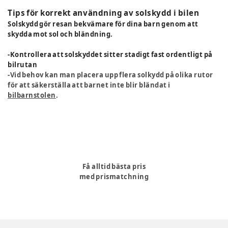
Tips för korrekt användning av solskydd i bilen
Solskydd gör resan bekvämare för dina barn genom att
skydda mot sol och bländning.
-Kontrollera att solskyddet sitter stadigt fast ordentligt på
bilrutan
-Vid behov kan man placera upp flera solkydd på olika rutor
för att säkerställa att barnet inte blir bländat i
bilbarnstolen
.
Få alltid bästa pris
med prismatchning