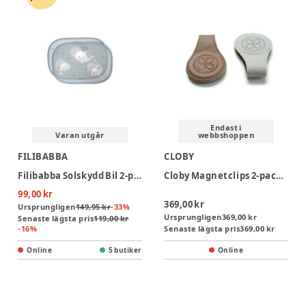
Endast i
Varan utgår
webbshoppen
FILIBABBA
CLOBY
Filibabba Solskydd Bil 2-pack - Christian's Whale Tales
Cloby Magnetclips 2-pack - Beige/Vit
99,00 kr
369,00 kr
Ursprungligen
149,95 kr
-
33
%
Ursprungligen
369,00 kr
Senaste lägsta pris
119,00 kr
-
16
%
Senaste lägsta pris
369,00 kr
Online
5 butiker
Online