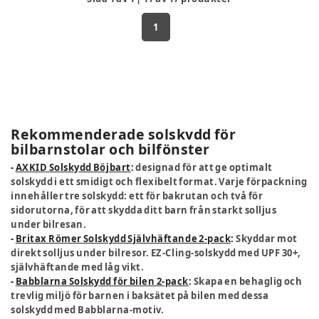
1
Rekommenderade solskydd för
bilbarnstolar och bilfönster
-
AXKID Solskydd Böjbart
:
designad för att ge optimalt
solskydd i ett smidigt och flexibelt format. Varje förpackning
innehåller tre solskydd: ett för bakrutan och två för
sidorutorna, för att skydda ditt barn från starkt solljus
under bilresan.
-
Britax Römer Solskydd Självhäftande 2-pack
:
Skyddar mot
direkt solljus under bilresor. EZ-Cling-solskydd med UPF 30+,
självhäftande med låg vikt.
-
Babblarna Solskydd för bilen 2-pack
:
Skapa en behaglig och
trevlig miljö för barnen i baksätet på bilen med dessa
solskydd med Babblarna-motiv.