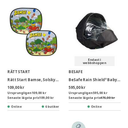
Endast i
webbshoppen
RÄTT START
BESAFE
Rätt Start Bamse, Solskydd
BeSafe Rain Shield² Babyskydd Regnskydd
109,00 kr
595,00 kr
Ursprungligen
109,00 kr
Ursprungligen
595,00 kr
Senaste lägsta pris
109,00 kr
Senaste lägsta pris
476,00 kr
Online
6 butiker
Online