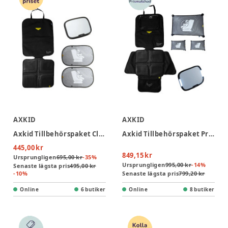
AXKID
AXKID
Axkid Tillbehörspaket Classic - Black
Axkid Tillbehörspaket Premium - Black
445,00 kr
849,15 kr
Ursprungligen
695,00 kr
-
35
%
Ursprungligen
995,00 kr
-
14
%
Senaste lägsta pris
495,00 kr
-
10
%
Senaste lägsta pris
799,20 kr
Online
6 butiker
Online
8 butiker