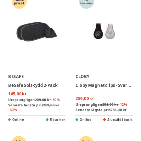
BESAFE
CLOBY
BeSafe Solskydd 2-Pack
Cloby Magnetclips - Svart/Reflex
145,00 kr
259,00 kr
Ursprungligen
209,00 kr
-
30
%
Ursprungligen
295,00 kr
-
12
%
Senaste lägsta pris
209,00 kr
-
30
%
Senaste lägsta pris
236,00 kr
Online
5 butiker
Online
Slutsåld i butik