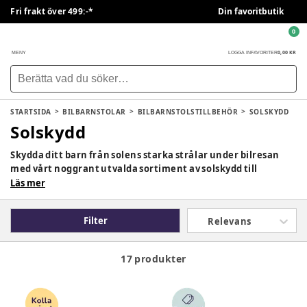
Fri frakt över 499:-*
Din favoritbutik
0
0,00 KR
MENY
LOGGA IN
FAVORITER
STARTSIDA
BILBARNSTOLAR
BILBARNSTOLSTILLBEHÖR
SOLSKYDD
Solskydd
Skydda ditt barn från solens starka strålar under bilresan
med vårt noggrant utvalda sortiment av solskydd till
bilbarnstolar och bilfönster. Produkterna är designade för
Läs mer
att ge skugga, minska bländning och skapa en mer behaglig
miljö för barnet.
Filter
Relevans
17 produkter