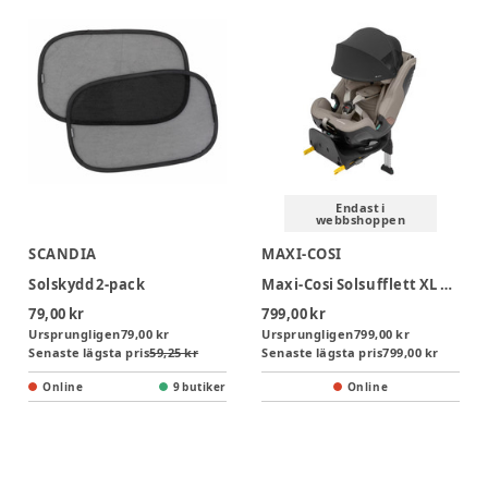
Endast i
webbshoppen
SCANDIA
MAXI-COSI
Solskydd 2-pack
Maxi-Cosi Solsufflett XL Till Bilbarnstolar - Black
79,00 kr
799,00 kr
Ursprungligen
79,00 kr
Ursprungligen
799,00 kr
Senaste lägsta pris
59,25 kr
Senaste lägsta pris
799,00 kr
Online
9 butiker
Online