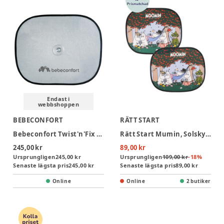
Endast i
webbshoppen
BEBECONFORT
RÄTT START
Bebeconfort Twist'n'Fix Solskydd
Rätt Start Mumin, Solskydd
245,00 kr
89,00 kr
Ursprungligen
245,00 kr
Ursprungligen
109,00 kr
-
18
%
Senaste lägsta pris
245,00 kr
Senaste lägsta pris
89,00 kr
Online
Online
2 butiker