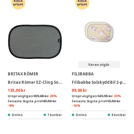
Varan utgår
BRITAX RÖMER
FILIBABBA
Britax Römer EZ-Cling Solskydd Bil Självhäftande 2-pack
Filibabba Solskydd Bil 2-pack - Unicorn Shores
135,00 kr
99,00 kr
Ursprungligen
189,00 kr
-
28
%
Ursprungligen
149,95 kr
-
33
%
Senaste lägsta pris
149,00 kr
Senaste lägsta pris
119,00 kr
-
9
%
-
16
%
Online
7 butiker
Online
8 butiker