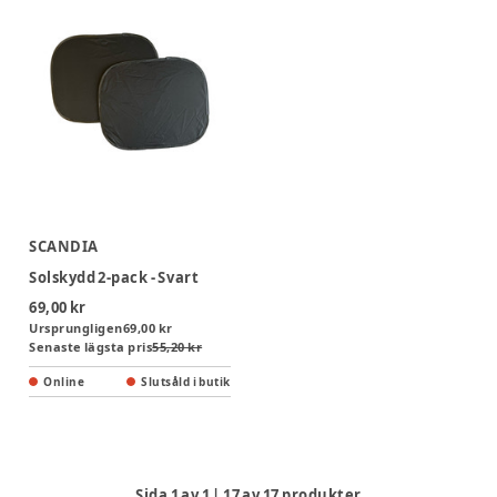
SCANDIA
Solskydd 2-pack - Svart
69,00 kr
Ursprungligen
69,00 kr
Senaste lägsta pris
55,20 kr
Online
Slutsåld i butik
Sida
1
av
1
|
17
av
17
produkter