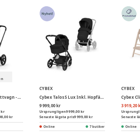
en
CYBEX
CYBEX
Cybex Priam Style Sittvagn - Sage Green/Matt Black
Cybex Talos S Lux Inkl. Hopfällbar Liggdel - Moon Black
9 999,00 kr
3 919,20 
 kr
Ursprungligen
9 999,00 kr
Ursprungl
98,00 kr
Senaste lägsta pris
9 999,00 kr
Senaste lä
Online
7 butiker
Online