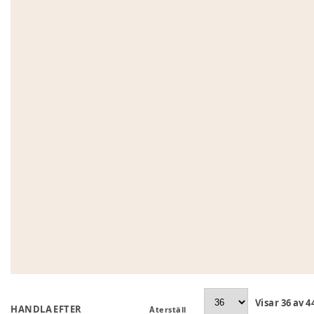
Visar
36
av
4
HANDLA EFTER
Återställ