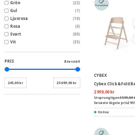
Grön
(
22
)
Gul
(
1
)
Ljusrosa
(
16
)
Rosa
(
6
)
Svart
(
89
)
Vit
(
35
)
PRIS
Återställ
CYBEX
245,00 kr
25 699,00 kr
2 959,00 kr
Ursprungligen
3 599,00 
Senaste lägsta pris
2 95
Online