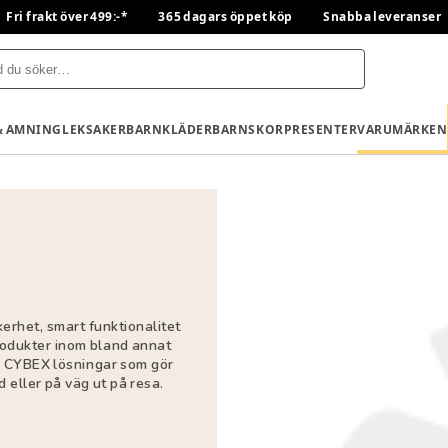
Fri frakt över 499:-*
365 dagars öppet köp
Snabba leveranser
& AMNING
LEKSAKER
BARNKLÄDER
BARNSKOR
PRESENTER
VARUMÄRKEN
rhet, smart funktionalitet
produkter inom bland annat
r CYBEX lösningar som gör
eller på väg ut på resa.