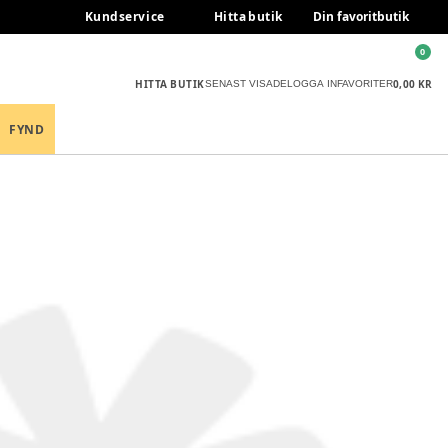
Kundservice
Hitta butik
Din favoritbutik
0
HITTA BUTIK
0,00 KR
SENAST VISADE
LOGGA IN
FAVORITER
FYND