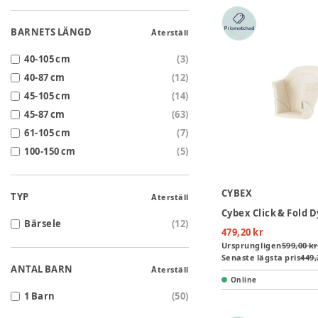
BARNETS LÄNGD
Återställ
40-105 cm
(
3
)
40-87 cm
(
12
)
45-105 cm
(
14
)
45-87 cm
(
63
)
61-105 cm
(
7
)
100-150 cm
(
5
)
CYBEX
TYP
Återställ
Bärsele
(
12
)
479,20 kr
Ursprungligen
599,00 kr
Senaste lägsta pris
449,
ANTAL BARN
Återställ
Online
1 Barn
(
50
)