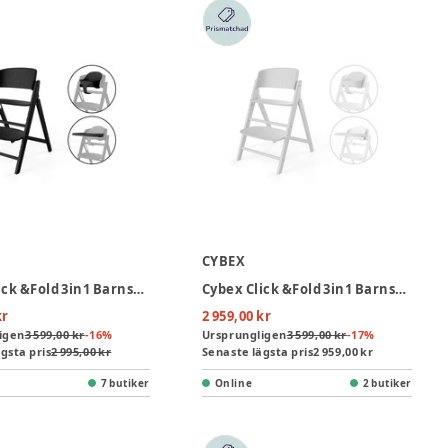
CYBEX
Cybex Click &Fold 3in1 Barnstol - Stunning Black
Cybex Click &Fold 3in1 Barnstol - All White
kr
2 959,00 kr
igen
3 599,00 kr
-
16
%
Ursprungligen
3 599,00 kr
-
17
%
gsta pris
2 995,00 kr
Senaste lägsta pris
2 959,00 kr
7 butiker
Online
2 butiker