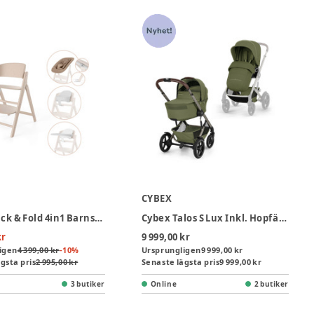
CYBEX
Cybex Click & Fold 4in1 Barnstol - All Natural
Cybex Talos S Lux Inkl. Hopfällbar Liggdel - Moss Green
kr
9 999,00 kr
igen
4 399,00 kr
-
10
%
Ursprungligen
9 999,00 kr
gsta pris
2 995,00 kr
Senaste lägsta pris
9 999,00 kr
3 butiker
Online
2 butiker