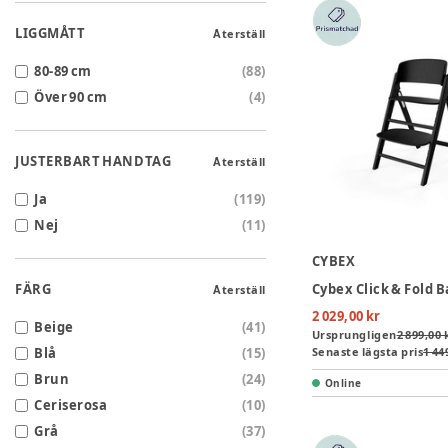
LIGGMÅTT
Återställ
80-89 cm
(
88
)
Över 90 cm
(
4
)
JUSTERBART HANDTAG
Återställ
Ja
(
119
)
Nej
(
11
)
CYBEX
FÄRG
Återställ
2 029,00 kr
Beige
(
41
)
Ursprungligen
2 899,00 
Blå
(
15
)
Senaste lägsta pris
1 44
Brun
(
24
)
Online
Ceriserosa
(
10
)
Grå
(
37
)