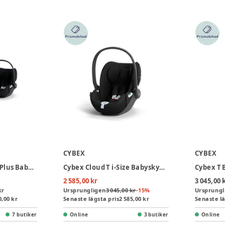
CYBEX
CYBEX
Cybex Cloud T i-Size Plus Babyskydd inkl. bas - Sepia Black
Cybex Cloud T i-Size Babyskydd - Sepia Black
Cybex T 
2 585,00 kr
3 045,00 
kr
Ursprungligen
3 045,00 kr
-
15
%
Ursprungl
0,00 kr
Senaste lägsta pris
2 585,00 kr
Senaste lä
7 butiker
Online
3 butiker
Online