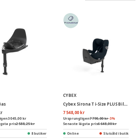
CYBEX
Bas
Cybex Sirona T i-Size PLUS Bilbarnstol inkl. bas - Nautical Blue
kr
7 548,00 kr
igen
3 045,00 kr
Ursprungligen
7 790,00 kr
-
3
%
gsta pris
2 588,25 kr
Senaste lägsta pris
6 648,00 kr
8 butiker
Online
Slutsåld i butik