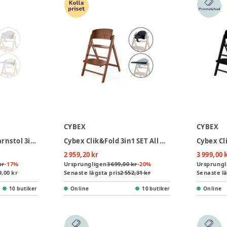
CYBEX
CYBEX
Cybex Click &Fold Barnstol 3in1 - All Natural
Cybex Clik&Fold 3in1 SET All Natural Dark - dark natural
2 959,20 kr
3 999,00 
kr
-
17
%
Ursprungligen
3 699,00 kr
-
20
%
Ursprungl
9,00 kr
Senaste lägsta pris
2 552,31 kr
Senaste lä
10 butiker
Online
10 butiker
Online