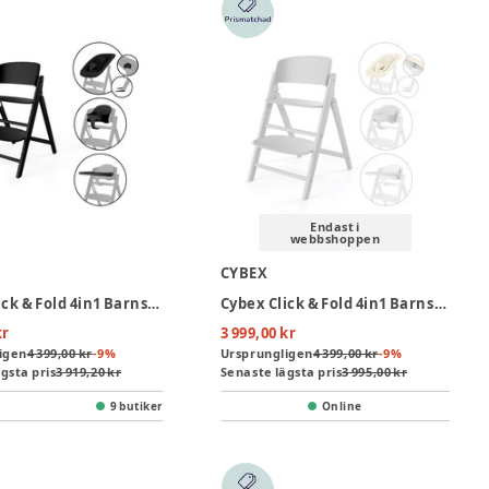
Endast i
webbshoppen
CYBEX
Cybex Click & Fold 4in1 Barnstol - Stunning Black
Cybex Click & Fold 4in1 Barnstol - All White
kr
3 999,00 kr
igen
4 399,00 kr
-
9
%
Ursprungligen
4 399,00 kr
-
9
%
gsta pris
3 919,20 kr
Senaste lägsta pris
3 995,00 kr
9 butiker
Online