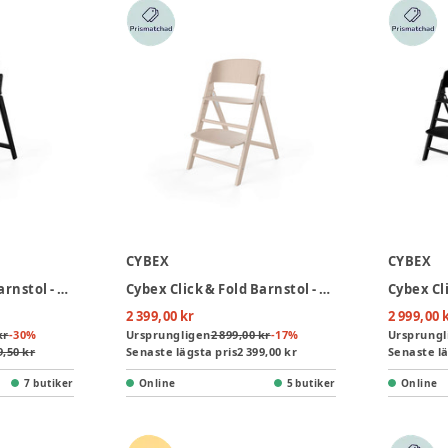
CYBEX
CYBEX
Cybex Click & Fold Barnstol - Stunning Black
Cybex Click & Fold Barnstol - All Natural
2 399,00 kr
2 999,00 
kr
-
30
%
Ursprungligen
2 899,00 kr
-
17
%
Ursprungl
9,50 kr
Senaste lägsta pris
2 399,00 kr
Senaste lä
7 butiker
Online
5 butiker
Online