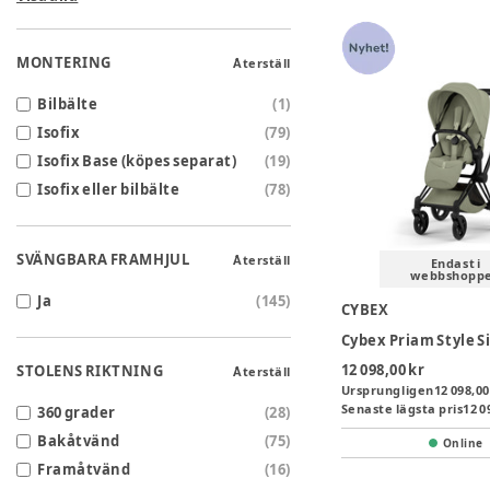
MONTERING
Återställ
Bilbälte
(
1
)
Isofix
(
79
)
Isofix Base (köpes separat)
(
19
)
Isofix eller bilbälte
(
78
)
SVÄNGBARA FRAMHJUL
Återställ
Endast i
webbshopp
Ja
(
145
)
CYBEX
12 098,00 kr
STOLENS RIKTNING
Återställ
Ursprungligen
12 098,00
Senaste lägsta pris
12 0
360 grader
(
28
)
Bakåtvänd
(
75
)
Online
Framåtvänd
(
16
)