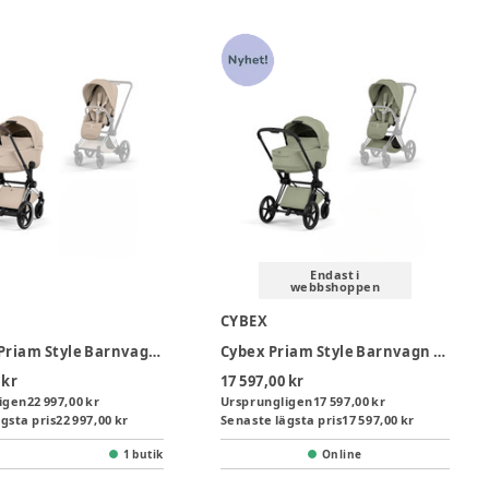
Endast i
webbshoppen
CYBEX
Cybex e-Priam Style Barnvagn - Cozy Beige/Chrome Brown
Cybex Priam Style Barnvagn - Sage Green/Matt Black
 kr
17 597,00 kr
igen
22 997,00 kr
Ursprungligen
17 597,00 kr
gsta pris
22 997,00 kr
Senaste lägsta pris
17 597,00 kr
1 butik
Online