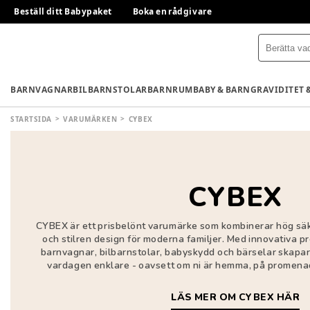
Beställ ditt Babypaket
Boka en rådgivare
BARNVAGNAR
BILBARNSTOLAR
BARNRUM
BABY & BARN
GRAVIDITET 
STARTSIDA
VARUMÄRKEN
CYBEX
CYBEX
CYBEX är ett prisbelönt varumärke som kombinerar hög säke
och stilren design för moderna familjer. Med innovativa 
barnvagnar, bilbarnstolar, babyskydd och bärselar skapa
vardagen enklare - oavsett om ni är hemma, på promenad 
LÄS MER OM CYBEX HÄR