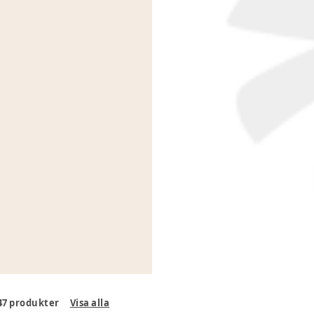
47
produkter
Visa alla