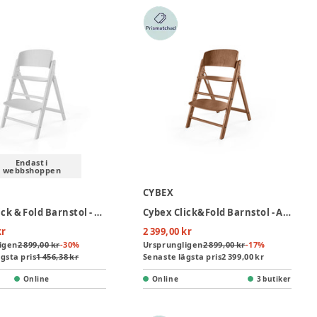
Endast i
webbshoppen
CYBEX
Cybex Click & Fold Barnstol - All White
Cybex Click&Fold Barnstol - All Natural Dark
kr
2 399,00 kr
igen
2 899,00 kr
-
30
%
Ursprungligen
2 899,00 kr
-
17
%
gsta pris
1 456,38 kr
Senaste lägsta pris
2 399,00 kr
Online
Online
3 butiker