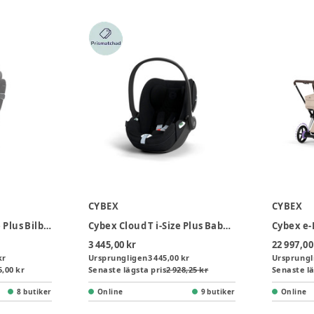
CYBEX
CYBEX
Cybex Sirona T i-Size Plus Bilbarnstol - Mirage Grey
Cybex Cloud T i-Size Plus Babyskydd - Sepia Black
3 445,00 kr
22 997,00
kr
Ursprungligen
3 445,00 kr
Ursprungl
5,00 kr
Senaste lägsta pris
2 928,25 kr
Senaste lä
8 butiker
Online
9 butiker
Online