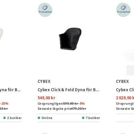
CYBEX
CYBEX
Cybex Click & Fold Dyna för Barnstol - Canvas White
Cybex Click & Fold Dyna för Barnstol - Stunning Black
549,00 kr
2 029,00 
-
20
%
Ursprungligen
599,00 kr
-
8
%
Ursprungl
25 kr
Senaste lägsta pris
479,20 kr
Senaste lä
2 butiker
Online
7 butiker