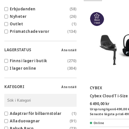
Erbjudanden
(
58
)
Nyheter
(
26
)
Outlet
(
1
)
Prismatchade varor
(
134
)
LAGERSTATUS
Återställ
Finns i lager i butik
(
270
)
I lager online
(
304
)
KATEGORI
Återställ
CYBEX
6 490,00 kr
Ursprungligen
6 490,00 
Adaptrar för bilbarnstolar
(
1
)
Senaste lägsta pris
6 49
Alla duovagnar
(
91
)
Online
Baby & Barn
(
73
)