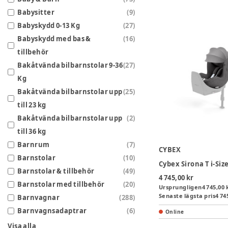
Babysitter
(
9
)
Babyskydd 0-13 Kg
(
27
)
Babyskydd med bas &
(
16
)
tillbehör
Bakåtvända bilbarnstolar 9-36
(
27
)
Kg
Bakåtvända bilbarnstolar upp
(
25
)
till 23 kg
Bakåtvända bilbarnstolar upp
(
2
)
till 36 kg
Barnrum
(
7
)
CYBEX
Barnstolar
(
10
)
Barnstolar & tillbehör
(
49
)
4 745,00 kr
Barnstolar med tillbehör
(
20
)
Ursprungligen
4 745,00 
Senaste lägsta pris
4 74
Barnvagnar
(
288
)
Barnvagnsadaptrar
(
6
)
Online
Visa alla