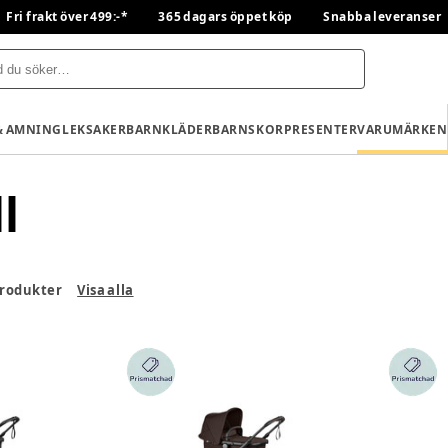
Fri frakt över 499:-*
365 dagars öppet köp
Snabba leveranser
& AMNING
LEKSAKER
BARNKLÄDER
BARNSKOR
PRESENTER
VARUMÄRKEN
l
rodukter
Visa alla