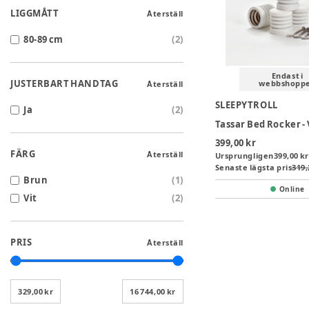
LIGGMÅTT
Återställ
80-89 cm
(
2
)
Endast i
JUSTERBART HANDTAG
webbshopp
Återställ
SLEEPYTROLL
Ja
(
2
)
Tassar Bed Rocker - 
399,00 kr
FÄRG
Återställ
Ursprungligen
399,00 kr
Senaste lägsta pris
319,
Brun
(
1
)
Online
Vit
(
2
)
PRIS
Återställ
329,00 kr
16 744,00 kr