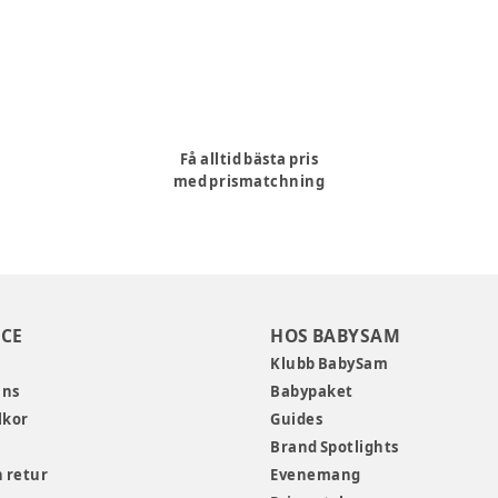
Få alltid bästa pris
med prismatchning
CE
HOS BABYSAM
Klubb BabySam
ans
Babypaket
lkor
Guides
Brand Spotlights
 retur
Evenemang