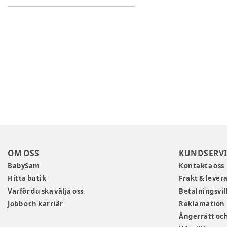
OM OSS
KUNDSERVI
BabySam
Kontakta oss
Hitta butik
Frakt & lever
Varför du ska välja oss
Betalningsvil
Jobb och karriär
Reklamation
Ångerrätt och