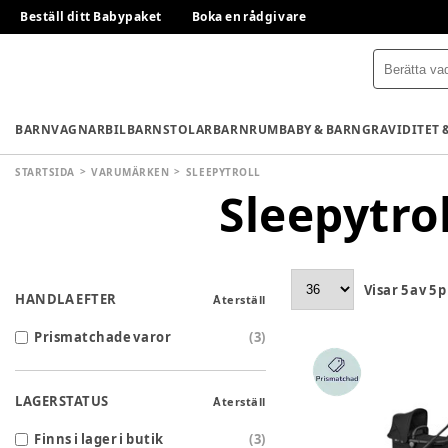
Beställ ditt Babypaket
Boka en rådgivare
BARNVAGNAR
BILBARNSTOLAR
BARNRUM
BABY & BARN
GRAVIDITET 
STARTSIDA
VARUMÄRKEN
SLEEPYTROLL
Sleepytrol
Visar
5
av
5
p
HANDLA EFTER
Återställ
Prismatchade varor
(
3
)
LAGERSTATUS
Återställ
Finns i lager i butik
(
3
)