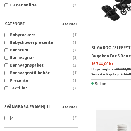
I lager online
(
5
)
KATEGORI
Återställ
Babyrockers
(
1
)
Babyshowerpresenter
(
1
)
BUGABOO / SLEEPY
Barnrum
(
2
)
Barnvagnar
(
3
)
16 744,00 kr
Barnvagnspaket
(
2
)
Ursprungligen
16 898,00
Barnvagnstillbehör
(
1
)
Senaste lägsta pris
14 4
Presenter
(
1
)
Online
Textilier
(
2
)
SVÄNGBARA FRAMHJUL
Återställ
Ja
(
2
)