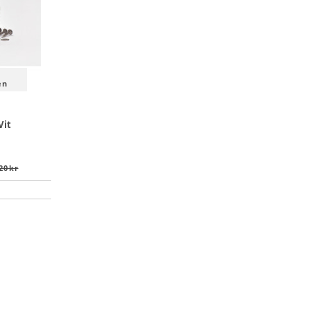
en
Vit
20 kr