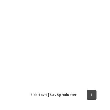
Sida
1
av
1
|
5
av
5
produkter
1