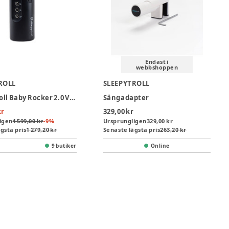
Endast i
webbshoppen
ROLL
SLEEPYTROLL
Sleepytroll Baby Rocker 2.0 Vagnskakare - Black
Sängadapter
kr
329,00 kr
igen
1 599,00 kr
-
9
%
Ursprungligen
329,00 kr
gsta pris
1 279,20 kr
Senaste lägsta pris
263,20 kr
9 butiker
Online