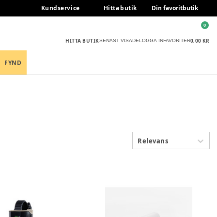
Kundservice
Hitta butik
Din favoritbutik
0
HITTA BUTIK
0,00 KR
SENAST VISADE
LOGGA IN
FAVORITER
FYND
Relevans