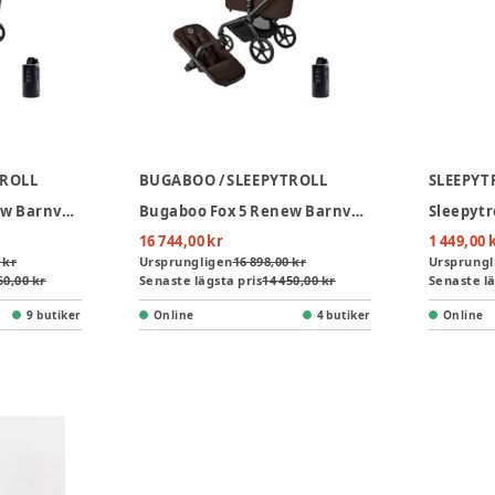
TROLL
BUGABOO / SLEEPYTROLL
SLEEPYT
Bugaboo Fox 5 Renew Barnvagn & Sleepytroll Baby Rocker 2.0 Vagnskakare - Heritage Black
Bugaboo Fox 5 Renew Barnvagn & Sleepytroll Baby Rocker 2.0 Vagnskakare - Cocoa Brown
16 744,00 kr
1 449,00 
 kr
Ursprungligen
16 898,00 kr
Ursprungl
50,00 kr
Senaste lägsta pris
14 450,00 kr
Senaste lä
9 butiker
Online
4 butiker
Online