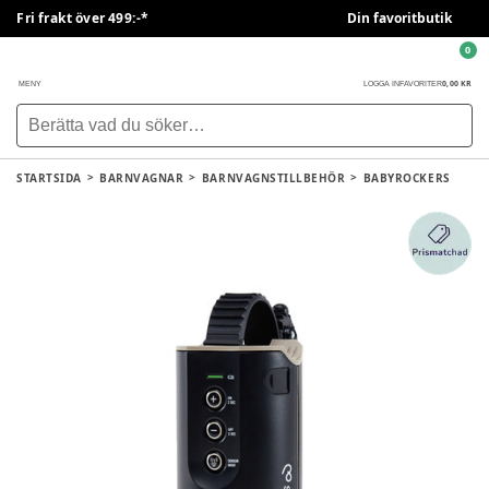
Fri frakt över 499:-*
Din favoritbutik
0
0,00 KR
MENY
LOGGA IN
FAVORITER
STARTSIDA
BARNVAGNAR
BARNVAGNSTILLBEHÖR
BABYROCKERS