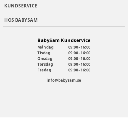
KUNDSERVICE
*Notera:
Adapter för spjälsängar och babysitters säljs
separat.
HOS BABYSAM
Artikelnummer:
376961
BabySam Kundservice
Måndag
09:00 - 16:00
Tisdag
09:00 - 16:00
Onsdag
09:00 - 16:00
Torsdag
09:00 - 16:00
Fredag
09:00 - 16:00
info@babysam.se