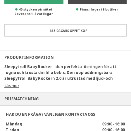
45 stycken på nätet
Finns i lager i 9 butiker
Leverans
1
-
4
vardagar
365 DAGARS ÖPPET KÖP
PRODUKTINFORMATION
Sleepytroll Baby Rocker – den perfekta lösningen för att
lugna och trösta din lilla bebis. Den uppladdningsbara
SleepyTroll Baby Rockern 2.0 är utrustad med ljud- och
rörelsesensorer som gör det enkelt att skapa en lugn miljö
Läs mer
för ditt barn.
PRISMATCHNING
Specifikationer:
Anpassningsbar
: Fungerar smidigt på barnvagnar,
HAR DU EN FRÅGA? VÄNLIGEN KONTAKTA OSS
spjälsängar*, babysitters* och mer, vilket gör den till en
flexibel lösning för alla setup.
Måndag
09:00 - 16:00
Oavbruten Rockning
: Upp till 3 timmar av kontinuerlig
Tisdag
09:00 - 16:00