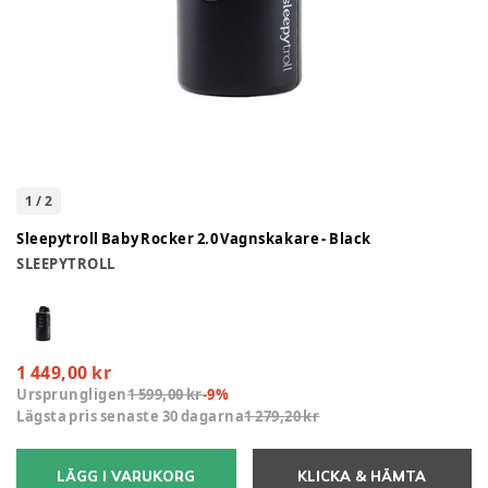
1
/
2
Sleepytroll Baby Rocker 2.0 Vagnskakare - Black
SLEEPYTROLL
1 449,00 kr
Ursprungligen
1 599,00 kr
-
9
%
Lägsta pris senaste 30 dagarna
1 279,20 kr
LÄGG I VARUKORG
KLICKA & HÄMTA