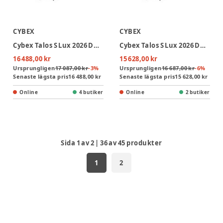
CYBEX
CYBEX
Cybex Talos S Lux 2026 Duovagn inkl. Cloud T Plus Paket & Adapter - Moon Black/Sepia Black
Cybex Talos S Lux 2026 Duovagn inkl. Cloud T Bas T & Adapter - Moon Black/Sepia Black
16 488,00 kr
15 628,00 kr
Ursprungligen
17 087,00 kr
-
3
%
Ursprungligen
16 687,00 kr
-
6
%
Senaste lägsta pris
16 488,00 kr
Senaste lägsta pris
15 628,00 kr
Online
4 butiker
Online
2 butiker
Sida
1
av
2
|
36
av
45
produkter
1
2