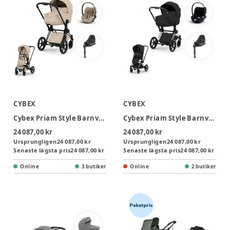
CYBEX
CYBEX
Cybex Priam Style Barnvagn inkl. Cloud T Plus & Bas T - Cozy Beige/Matt Black
Cybex Priam Style Barnvagn inkl. Cloud T Plus & Bas T - Sepia Black/Chrome Brown
24 087,00 kr
24 087,00 kr
Ursprungligen
24 087,00 kr
Ursprungligen
24 087,00 kr
Senaste lägsta pris
24 087,00 kr
Senaste lägsta pris
24 087,00 kr
Online
3 butiker
Online
2 butiker