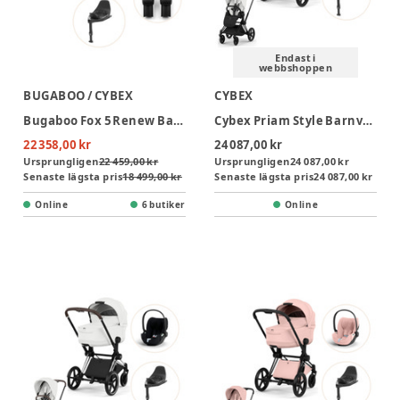
Endast i
webbshoppen
BUGABOO / CYBEX
CYBEX
Bugaboo Fox 5 Renew Barnvagn Inkl. Cloud T Plus Babyskydd, Bas Och Adapter - Deep Indigo/Black
Cybex Priam Style Barnvagn inkl. Cloud T Plus & Bas T - Off White/Matt Black
22 358,00 kr
24 087,00 kr
Ursprungligen
22 459,00 kr
Ursprungligen
24 087,00 kr
Senaste lägsta pris
18 499,00 kr
Senaste lägsta pris
24 087,00 kr
Online
6 butiker
Online