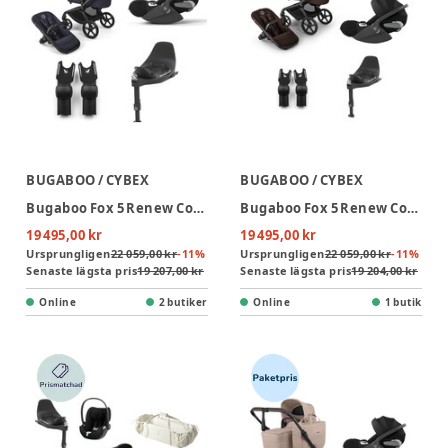
BUGABOO / CYBEX
BUGABOO / CYBEX
Bugaboo Fox 5 Renew Complete - Black/Deep Indigo + Cloud T + Bas T + Adapter
Bugaboo Fox 5 Renew Complete - Black/Cocoa Brown + Cloud T + Bas T + Adapter
19 495,00 kr
19 495,00 kr
Ursprungligen
22 059,00 kr
-
11
%
Ursprungligen
22 059,00 kr
-
11
%
Senaste lägsta pris
19 207,00 kr
Senaste lägsta pris
19 204,00 kr
Online
2 butiker
Online
1 butik