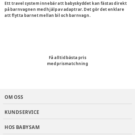
Ett travel system innebär att babyskyddet kan fästas direkt
på barnvagnen med hjälp av adaptrar. Det gör det enklare
att flytta barnet mellan bil och barnvagn.
Få alltid bästa pris
med prismatchning
OM OSS
KUNDSERVICE
HOS BABYSAM