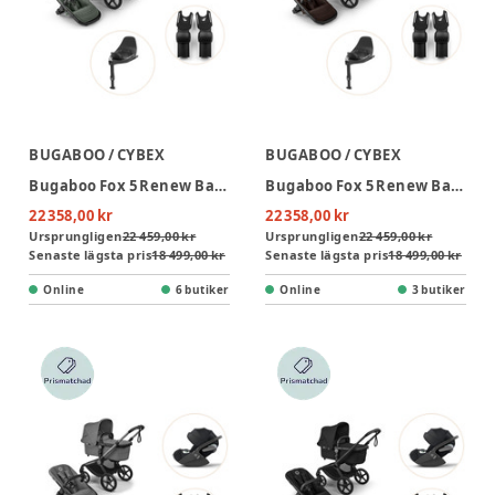
BUGABOO / CYBEX
BUGABOO / CYBEX
Bugaboo Fox 5 Renew Barnvagn Inkl. Cloud T Plus Babyskydd, Bas Och Adapter - Forest Green/Black
Bugaboo Fox 5 Renew Barnvagn Inkl. Cloud T Plus Babyskydd, Bas Och Adapter - Cocoa Brown/Black
22 358,00 kr
22 358,00 kr
Ursprungligen
22 459,00 kr
Ursprungligen
22 459,00 kr
Senaste lägsta pris
18 499,00 kr
Senaste lägsta pris
18 499,00 kr
Online
6 butiker
Online
3 butiker