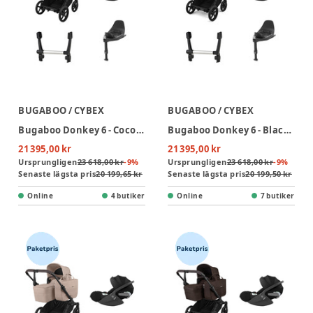
BUGABOO / CYBEX
BUGABOO / CYBEX
Bugaboo Donkey 6 - Cocoa Brown inkl Cloud T PLUS-paket
Bugaboo Donkey 6 - Black/Heritage Black inkl Cloud T PLUS-paket
21 395,00 kr
21 395,00 kr
Ursprungligen
23 618,00 kr
-
9
%
Ursprungligen
23 618,00 kr
-
9
%
Senaste lägsta pris
20 199,65 kr
Senaste lägsta pris
20 199,50 kr
Online
4 butiker
Online
7 butiker