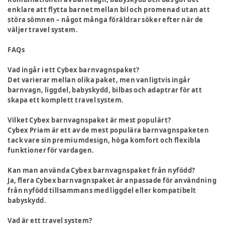
enklare att flytta barnet mellan bil och promenad utan att
störa sömnen – något många föräldrar söker efter när de
väljer travel system.
FAQs
Vad ingår i ett Cybex barnvagnspaket?
Det varierar mellan olika paket, men vanligtvis ingår
barnvagn, liggdel, babyskydd, bilbas och adaptrar för att
skapa ett komplett travel system.
Vilket Cybex barnvagnspaket är mest populärt?
Cybex Priam är ett av de mest populära barnvagnspaketen
tack vare sin premiumdesign, höga komfort och flexibla
funktioner för vardagen.
Kan man använda Cybex barnvagnspaket från nyfödd?
Ja, flera Cybex barnvagnspaket är anpassade för användning
från nyfödd tillsammans med liggdel eller kompatibelt
babyskydd.
Vad är ett travel system?