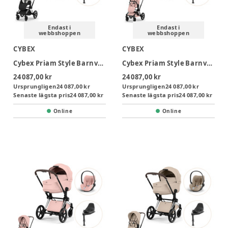
Endast i
Endast i
webbshoppen
webbshoppen
CYBEX
CYBEX
Cybex Priam Style Barnvagn inkl. Cloud T Plus & Bas T - Off White/Chrome Brown
Cybex Priam Style Barnvagn inkl. Cloud T Plus & Bas T - Peach Pink/Matt Black
24 087,00 kr
24 087,00 kr
Ursprungligen
24 087,00 kr
Ursprungligen
24 087,00 kr
Senaste lägsta pris
24 087,00 kr
Senaste lägsta pris
24 087,00 kr
Online
Online