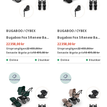
BUGABOO / CYBEX
BUGABOO / CYBEX
Bugaboo Fox 5 Renew Barnvagn Inkl. Cloud T Plus Babyskydd, Bas Och Adapter - Moon Grey/Graphite
Bugaboo Fox 5 Renew Barnvagn Inkl. Cloud T Plus Babyskydd, Bas Och Adapter - Heritage Black/Black
22 358,00 kr
22 358,00 kr
Ursprungligen
22 459,00 kr
Ursprungligen
22 459,00 kr
Senaste lägsta pris
18 499,00 kr
Senaste lägsta pris
18 499,00 kr
Online
2 butiker
Online
8 butiker