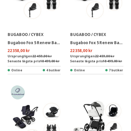
BUGABOO / CYBEX
BUGABOO / CYBEX
Bugaboo Fox 5 Renew Barnvagn Inkl. Cloud T Plus Babyskydd, Bas Och Adapter - Fern Green/Black
Bugaboo Fox 5 Renew Barnvagn Inkl. Cloud T Plus Babyskydd, Bas Och Adapter - Desert Taupe Melange/Black
22 358,00 kr
22 358,00 kr
Ursprungligen
22 459,00 kr
Ursprungligen
22 459,00 kr
Senaste lägsta pris
18 499,00 kr
Senaste lägsta pris
18 499,00 kr
Online
4 butiker
Online
7 butiker