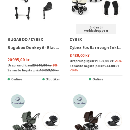
Endast i
webbshoppen
BUGABOO / CYBEX
CYBEX
Bugaboo Donkey 6 - Black/Heritage Black inkl Cloud T-paket
Cybex Eos Barnvagn Inkl. Aton B2 Med Bas Och Adapter - Seashell Beige/Light Beige
8 489,00 kr
20 995,00 kr
Ursprungligen
11 597,00 kr
-
26
%
Ursprungligen
23 218,00 kr
-
9
%
Senaste lägsta pris
9 943,00 kr
Senaste lägsta pris
19 859,50 kr
-
14
%
Online
3 butiker
Online