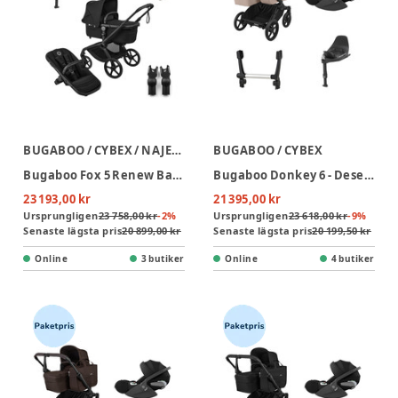
BUGABOO / CYBEX / NAJELL
BUGABOO / CYBEX
Bugaboo Fox 5 Renew Barnvagn - Black/Heritage Black + Cloud T + Bas T + Adapter + Sleepcarrier Vol 5 Oat Beige
Bugaboo Donkey 6 - Desert Taupe inkl Cloud T PLUS-paket
23 193,00 kr
21 395,00 kr
Ursprungligen
23 758,00 kr
-
2
%
Ursprungligen
23 618,00 kr
-
9
%
Senaste lägsta pris
20 899,00 kr
Senaste lägsta pris
20 199,50 kr
Online
3 butiker
Online
4 butiker