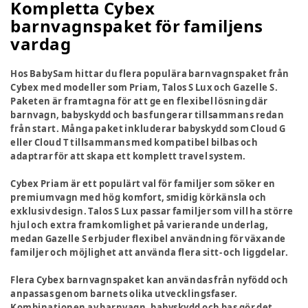
Kompletta Cybex
barnvagnspaket för familjens
vardag
Hos BabySam hittar du flera populära barnvagnspaket från
Cybex med modeller som Priam, Talos S Lux och Gazelle S.
Paketen är framtagna för att ge en flexibel lösning där
barnvagn, babyskydd och bas fungerar tillsammans redan
från start. Många paket inkluderar babyskydd som Cloud G
eller Cloud T tillsammans med kompatibel bilbas och
adaptrar för att skapa ett komplett travel system.
Cybex Priam är ett populärt val för familjer som söker en
premiumvagn med hög komfort, smidig körkänsla och
exklusiv design. Talos S Lux passar familjer som vill ha större
hjul och extra framkomlighet på varierande underlag,
medan Gazelle S erbjuder flexibel användning för växande
familjer och möjlighet att använda flera sitt- och liggdelar.
Flera Cybex barnvagnspaket kan användas från nyfödd och
anpassas genom barnets olika utvecklingsfaser.
Kombinationen av barnvagn, babyskydd och bas gör det