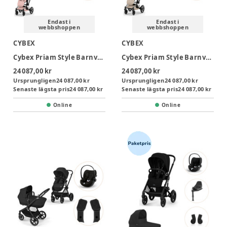
Endast i
Endast i
webbshoppen
webbshoppen
CYBEX
CYBEX
Cybex Priam Style Barnvagn inkl. Cloud T Plus & Bas T - Peach Pink/Chrome Brown
Cybex Priam Style Barnvagn inkl. Cloud T Plus & Bas T - Cozy Beige/Chrome Brown
24 087,00 kr
24 087,00 kr
Ursprungligen
24 087,00 kr
Ursprungligen
24 087,00 kr
Senaste lägsta pris
24 087,00 kr
Senaste lägsta pris
24 087,00 kr
Online
Online