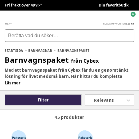
Fri frakt över 499:-*
Din favoritbutik
0
0,00 KR
MENY
LOGGA IN
FAVORITER
STARTSIDA
BARNVAGNAR
BARNVAGNSPAKET
Barnvagnspaket
från Cybex
Med ett barnvagnspaket från Cybex får du en genomtänkt
lösning för livet med små barn. Här hittar du kompletta
paket med barnvagn, liggdel, babyskydd och bas – anpassade
Läs mer
för att göra vardagen smidigare från nyfödd och framåt.
Cybex kombinerar smart funktion, modern design och hög
Filter
Relevans
komfort för både barn och föräldrar.
45 produkter