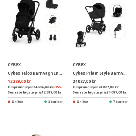
CYBEX
CYBEX
Cybex Talos Barnvagn Inkl. Aton B2 Med Bas Och Adapter - Moon Black/Black
Cybex Priam Style Barnvagn inkl. Cloud T Plus & Bas T - Sepia Black/Matt Black
12 389,00 kr
24 087,00 kr
Ursprungligen
14 596,00 kr
-
15
%
Ursprungligen
24 087,00 kr
Senaste lägsta pris
12 389,00 kr
Senaste lägsta pris
24 087,00 kr
Online
3 butiker
Online
7 butiker