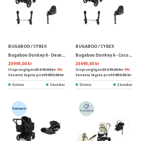
BUGABOO / CYBEX
BUGABOO / CYBEX
Bugaboo Donkey 6 - Desert Taupe Melange inkl. Cloud T-paket
Bugaboo Donkey 6 - Cocoa Brown inkl Cloud T-paket
20 995,00 kr
20 995,00 kr
Ursprungligen
23 218,00 kr
-
9
%
Ursprungligen
23 218,00 kr
-
9
%
Senaste lägsta pris
19 859,50 kr
Senaste lägsta pris
19 859,65 kr
Online
3 butiker
Online
2 butiker