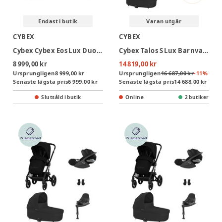
Endast i butik
Varan utgår
CYBEX
CYBEX
Cybex Cybex Eos Lux Duovagn inkl. Cloud G Babyskydd & Adapter
Cybex Talos S Lux Barnvagn Moon Black + Cloud T + Basenhet T
8 999,00 kr
14 819,00 kr
Ursprungligen
8 999,00 kr
Ursprungligen
16 687,00 kr
-
11
%
Senaste lägsta pris
6 999,00 kr
Senaste lägsta pris
14 688,00 kr
Slutsåld i butik
Online
2 butiker