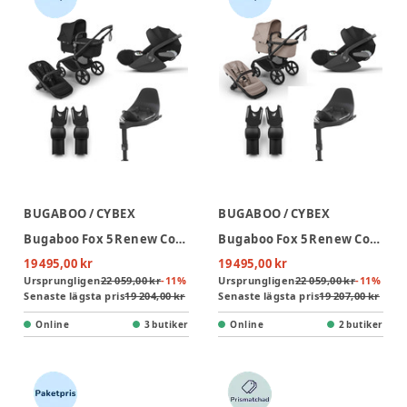
BUGABOO / CYBEX
BUGABOO / CYBEX
Bugaboo Fox 5 Renew Complete - Black/Heritage Black + Cloud T + Bas T + Adapter
Bugaboo Fox 5 Renew Complete - Black/Desert Taupe + Cloud T + Bas T + Adapter
19 495,00 kr
19 495,00 kr
Ursprungligen
22 059,00 kr
-
11
%
Ursprungligen
22 059,00 kr
-
11
%
Senaste lägsta pris
19 204,00 kr
Senaste lägsta pris
19 207,00 kr
Online
3 butiker
Online
2 butiker