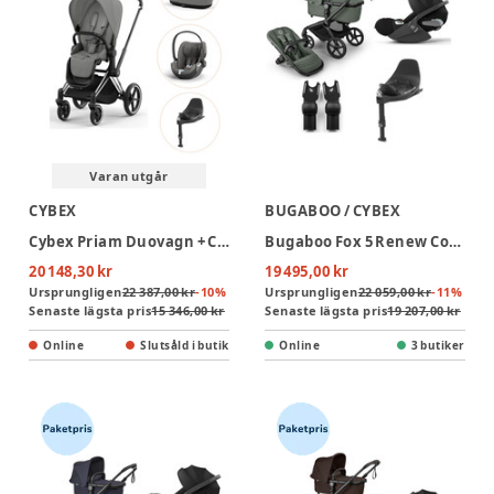
Varan utgår
CYBEX
BUGABOO / CYBEX
Cybex Priam Duovagn + Cloud T Plus + Bas T - Chrome Black/Mirage Grey
Bugaboo Fox 5 Renew Complete - Black/Forest Green + Cloud T + Bas T + Adapter
20 148,30 kr
19 495,00 kr
Ursprungligen
22 387,00 kr
-
10
%
Ursprungligen
22 059,00 kr
-
11
%
Senaste lägsta pris
15 346,00 kr
Senaste lägsta pris
19 207,00 kr
Online
Slutsåld i butik
Online
3 butiker