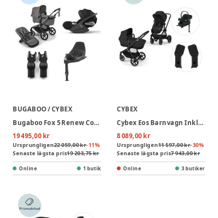
BUGABOO / CYBEX
CYBEX
Bugaboo Fox 5 Renew Complete - Graphite/Moon Grey + Cloud T + Bas T + Adapter
Cybex Eos Barnvagn Inkl. Aton B2 Med Bas Och Adapter - Moon Black/Black
19 495,00 kr
8 089,00 kr
Ursprungligen
22 059,00 kr
-
11
%
Ursprungligen
11 597,00 kr
-
30
%
Senaste lägsta pris
19 203,75 kr
Senaste lägsta pris
7 943,00 kr
Online
1 butik
Online
3 butiker