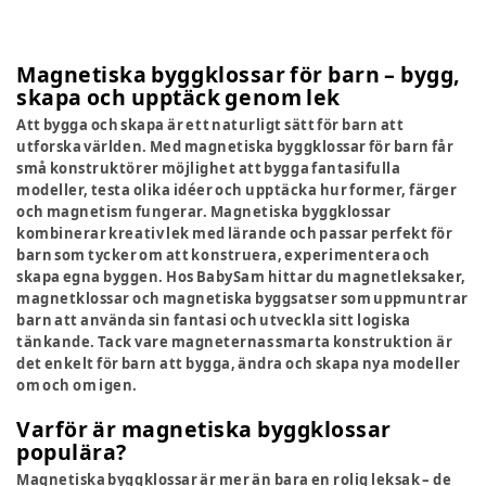
Magnetiska byggklossar för barn – bygg,
skapa och upptäck genom lek
Att bygga och skapa är ett naturligt sätt för barn att
utforska världen. Med magnetiska byggklossar för barn får
små konstruktörer möjlighet att bygga fantasifulla
modeller, testa olika idéer och upptäcka hur former, färger
och magnetism fungerar. Magnetiska byggklossar
kombinerar kreativ lek med lärande och passar perfekt för
barn som tycker om att konstruera, experimentera och
skapa egna byggen. Hos BabySam hittar du magnetleksaker,
magnetklossar och magnetiska byggsatser som uppmuntrar
barn att använda sin fantasi och utveckla sitt logiska
tänkande. Tack vare magneternas smarta konstruktion är
det enkelt för barn att bygga, ändra och skapa nya modeller
om och om igen.
Varför är magnetiska byggklossar
populära?
Magnetiska byggklossar är mer än bara en rolig leksak – de