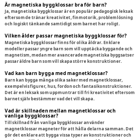
Är magnetiska byggklossar bra för barn?
Ja, magnetiska byggklossar är en populär pedagogisk leksak
eftersom de tränar kreativitet, finmotorik, problemlösning
och logiskt tänkande samtidigt som barnet har roligt.
Vilken ålder passar magnetiska byggklossar för?
Magnetiska byggklossar finns för olika åldrar. Enklare
modeller passar yngre barn som vill upptäcka byggande och
magnetism, medan mer avancerade magnetiska byggsatser
passar äldre barn som vill skapa större konstruktioner.
Vad kan barn bygga med magnetklossar?
Barn kan bygga många olika saker med magnetklossar,
exempelvis figurer, hus, fordon och fantasikonstruktioner.
Det är en leksak som uppmuntrar till fri kreativitet eftersom
barnet själv bestämmer vad det vill skapa.
Vad är skillnaden mellan magnetklossar och
vanliga byggklossar?
Till skillnad från vanliga byggklossar använder
magnetklossar magneter för att hålla delarna samman. Det
gör det enklare att bygga vissa typer av konstruktioner och