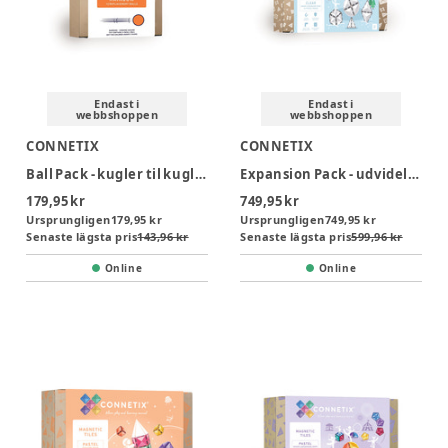
Endast i
Endast i
webbshoppen
webbshoppen
CONNETIX
CONNETIX
Ball Pack - kugler til kuglebane 12 dele - rainbow
Expansion Pack - udvidelsessæt 24 dele - clear
179,95 kr
749,95 kr
Ursprungligen
179,95 kr
Ursprungligen
749,95 kr
Senaste lägsta pris
143,96 kr
Senaste lägsta pris
599,96 kr
Online
Online