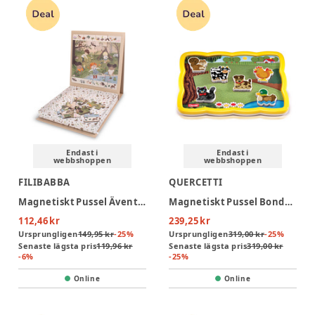
Endast i
Endast i
webbshoppen
webbshoppen
FILIBABBA
QUERCETTI
Magnetiskt Pussel Äventyr i Skogen
Magnetiskt Pussel Bondgård
112,46 kr
239,25 kr
Ursprungligen
149,95 kr
-
25
%
Ursprungligen
319,00 kr
-
25
%
Senaste lägsta pris
119,96 kr
Senaste lägsta pris
319,00 kr
-
6
%
-
25
%
Online
Online