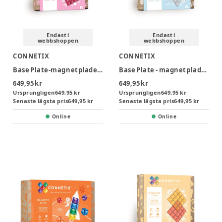
Endast i
Endast i
webbshoppen
webbshoppen
CONNETIX
CONNETIX
Base Plate-magnetplader 2 stk.-pastel pink & berry
Base Plate - magnetplader 2 stk. - clear
649,95 kr
649,95 kr
Ursprungligen
649,95 kr
Ursprungligen
649,95 kr
Senaste lägsta pris
649,95 kr
Senaste lägsta pris
649,95 kr
Online
Online