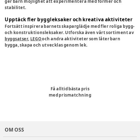
ger barn möjlighet att experimentera med former och
stabilitet.
Upptäck fler byggleksaker och kreativa aktiviteter
Fortsätt inspirera barnets skaparglädje med fler roliga bygg-
och konstruktionsleksaker. Utforska även vårt sortiment av
byggsatser
,
LEGO
och andra aktiviteter som låter barn
bygga, skapa och utvecklas genom lek.
Få alltid bästa pris
med prismatchning
OM OSS