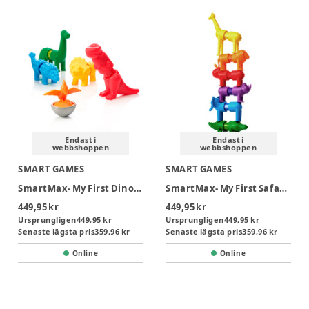
Endast i
Endast i
webbshoppen
webbshoppen
SMART GAMES
SMART GAMES
SmartMax- My First Dinosaurs (Nordic)
SmartMax- My First Safari Animals (Nordic)
449,95 kr
449,95 kr
Ursprungligen
449,95 kr
Ursprungligen
449,95 kr
Senaste lägsta pris
359,96 kr
Senaste lägsta pris
359,96 kr
Online
Online