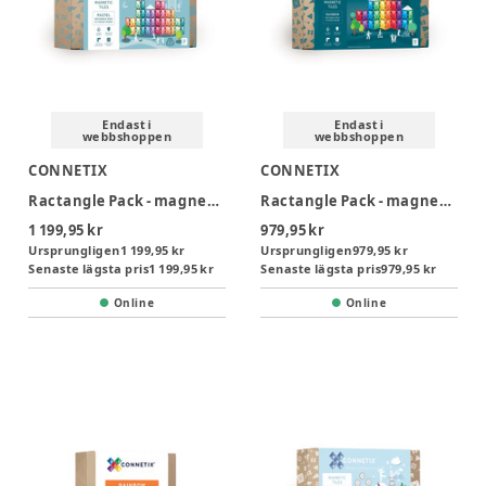
Endast i
Endast i
webbshoppen
webbshoppen
CONNETIX
CONNETIX
Ractangle Pack - magnetsæt 24 dele - pastel
Ractangle Pack - magnetsæt 18 dele - rainbow
1 199,95 kr
979,95 kr
Ursprungligen
1 199,95 kr
Ursprungligen
979,95 kr
Senaste lägsta pris
1 199,95 kr
Senaste lägsta pris
979,95 kr
Online
Online