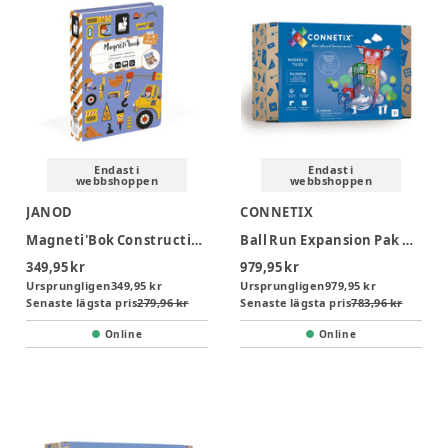
Endast i
Endast i
webbshoppen
webbshoppen
JANOD
CONNETIX
Magneti'Bok Construction
Ball Run Expansion Pak udvidelsessæt 66 dl rainbow
349,95 kr
979,95 kr
Ursprungligen
349,95 kr
Ursprungligen
979,95 kr
Senaste lägsta pris
279,96 kr
Senaste lägsta pris
783,96 kr
Online
Online