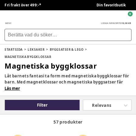
Fri frakt över 499:-*
Din favoritbutik
0
0,00 KR
MENY
LOGGA IN
FAVORITER
STARTSIDA
LEKSAKER
BYGGSATSER & LEGO
MAGNETISKA BYGGKLOSSAR
Magnetiska byggklossar
Låt barnets fantasi ta form med magnetiska byggklossar för
barn. Med magnetklossar och magnetiska byggsatser får
barn möjlighet att bygga, skapa och experimentera på sitt
Läs mer
eget sätt – från enkla former till fantasifulla
konstruktioner, hus och figurer. Genom lek med
Filter
Relevans
magnetleksaker får barnet upptäcka hur färger, former och
magnetism fungerar samtidigt som kreativitet,
problemlösning och finmotorik utvecklas.
57 produkter