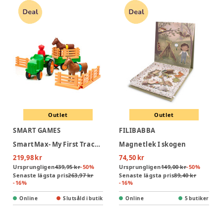
Outlet
Outlet
SMART GAMES
FILIBABBA
SmartMax- My First Tractor 3 (Nordic)
Magnetlek I skogen
219,98 kr
74,50 kr
Ursprungligen
439,95 kr
-
50
%
Ursprungligen
149,00 kr
-
50
%
Senaste lägsta pris
263,97 kr
Senaste lägsta pris
89,40 kr
-
16
%
-
16
%
Online
Slutsåld i butik
Online
5 butiker