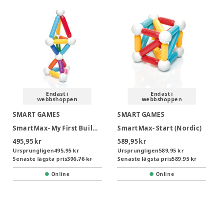
Endast i
Endast i
webbshoppen
webbshoppen
SMART GAMES
SMART GAMES
SmartMax- My First Builder set (Nordic)
SmartMax- Start (Nordic)
495,95 kr
589,95 kr
Ursprungligen
495,95 kr
Ursprungligen
589,95 kr
Senaste lägsta pris
396,76 kr
Senaste lägsta pris
589,95 kr
Online
Online