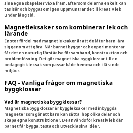
sina egna skapelser växa fram. Eftersom delarna enkelt kan
tas isär och byggas om igen uppmuntrar de till kreativ lek
under lång tid.
Magnetleksaker som kombinerar lek och
lärande
En stor fördel med
magnetleksaker
är att de låter barn lära
sig genom att göra. När barnet bygger och experimenterar
får det en naturlig förståelse för samband, konstruktion och
problemlösning. Det gör magnetiska byggklossar till en
pedagogisk leksak som passar både hemma och i lärande
miljöer.
FAQ - Vanliga frågor om magnetiska
byggklossar
Vad är magnetiska byggklossar?
Magnetiska byggklossar är byggleksaker med inbyggda
magneter som gör att barn kan sätta ihop olika delar och
skapa egna konstruktioner. De används för kreativ lek där
barnet får bygga, testa och utveckla sina idéer.