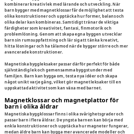
kombinerar kreativ lek med lärande och utveckling. När
barn bygger med magnetklossar får de möjlighet att testa
olika konstruktioner och upptäcka hur former, balans och
olika delar kan kombineras. Samtidigt tränar de viktiga
färdigheter som kreativitet, fantasi, finmotorik och
problemlösning. Genom att skapa egna byggen utvecklar
barn sin rumsuppfattning och lär sig att tänka kreativt,
hitta lösningar och ha tålamod när de bygger större och mer
avancerade konstruktioner.
Magnetiska byggleksaker passar därför perfekt för både
självständig lek och gemensamma byggstunder med
familjen. Barn kan bygga om, testa nya idéer och skapa
något unikt varje gång, vilket gör magnetleksaker till en
uppskattad aktivitet som kan växa med barnet.
Magnetklossar och magnetplattor för
barn i olika åldrar
Magnetiska byggklossar finns i olika svårighetsgrader och
passar barn i flera åldrar. De yngsta barnen kan börja med
enkla konstruktioner och upptäcka hur magneter fungerar,
medan äldre barn kan bygga mer avancerade modeller och