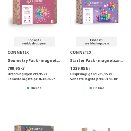
Endast i
Endast i
webbshoppen
webbshoppen
CONNETIX
CONNETIX
Geometry Pack - magnetsæt 40 dele - pastel
Starter Pack - magnetsæt 64 dele - pastel
799,95 kr
1 239,95 kr
Ursprungligen
799,95 kr
Ursprungligen
1 239,95 kr
Senaste lägsta pris
639,96 kr
Senaste lägsta pris
991,96 kr
Online
Online