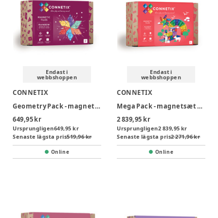
Endast i
Endast i
webbshoppen
webbshoppen
CONNETIX
CONNETIX
Geometry Pack - magnetsæt 30 dele - rainbow
Mega Pack - magnetsæt 212 dele - rainbow
649,95 kr
2 839,95 kr
Ursprungligen
649,95 kr
Ursprungligen
2 839,95 kr
Senaste lägsta pris
519,96 kr
Senaste lägsta pris
2 271,96 kr
Online
Online