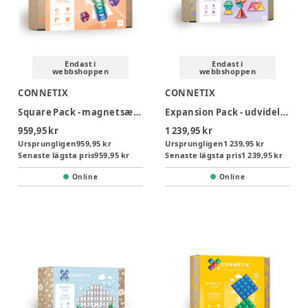
Endast i
Endast i
webbshoppen
webbshoppen
CONNETIX
CONNETIX
Square Pack - magnetsæt 40 dele - pastel
Expansion Pack - udvidelsessæt 48 dele - pastel
959,95 kr
1 239,95 kr
Ursprungligen
959,95 kr
Ursprungligen
1 239,95 kr
Senaste lägsta pris
959,95 kr
Senaste lägsta pris
1 239,95 kr
Online
Online