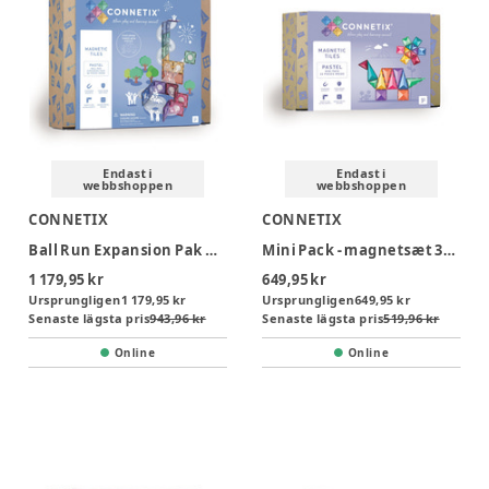
Endast i
Endast i
webbshoppen
webbshoppen
CONNETIX
CONNETIX
Ball Run Expansion Pak udvidelsessæt 80 del pastel
Mini Pack - magnetsæt 32 dele - pastel
1 179,95 kr
649,95 kr
Ursprungligen
1 179,95 kr
Ursprungligen
649,95 kr
Senaste lägsta pris
943,96 kr
Senaste lägsta pris
519,96 kr
Online
Online