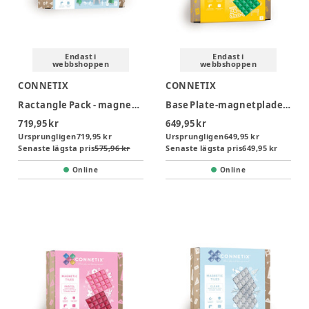
Endast i
Endast i
webbshoppen
webbshoppen
CONNETIX
CONNETIX
Ractangle Pack - magnetsæt 12 dele - clear
Base Plate-magnetplader 2 stk.rainbow blue & green
719,95 kr
649,95 kr
Ursprungligen
719,95 kr
Ursprungligen
649,95 kr
Senaste lägsta pris
575,96 kr
Senaste lägsta pris
649,95 kr
Online
Online