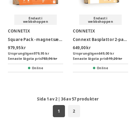
Endast i
Endast i
webbshoppen
webbshoppen
CONNETIX
CONNETIX
Square Pack - magnetsæt 42 dele - rainbow
Connext Basplattor 2-pack Pastel - Lemon/Peach
979,95 kr
649,00 kr
Ursprungligen
979,95 kr
Ursprungligen
649,00 kr
Senaste lägsta pris
783,96 kr
Senaste lägsta pris
519,20 kr
Online
Online
Sida
1
av
2
|
36
av
57
produkter
1
2