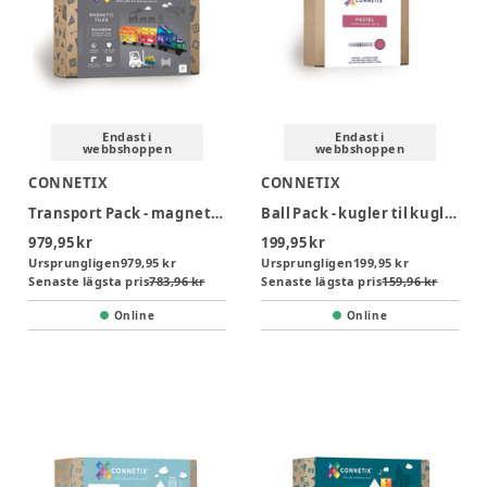
Endast i
Endast i
webbshoppen
webbshoppen
CONNETIX
CONNETIX
Transport Pack - magnetsæt 50 dele - rainbow
Ball Pack - kugler til kuglebane 16 dele - pastel
979,95 kr
199,95 kr
Ursprungligen
979,95 kr
Ursprungligen
199,95 kr
Senaste lägsta pris
783,96 kr
Senaste lägsta pris
159,96 kr
Online
Online