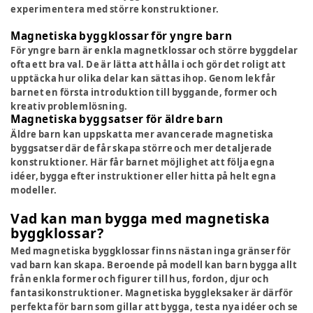
experimentera med större konstruktioner.
Magnetiska byggklossar för yngre barn
För yngre barn är enkla magnetklossar och större byggdelar
ofta ett bra val. De är lätta att hålla i och gör det roligt att
upptäcka hur olika delar kan sättas ihop. Genom lek får
barnet en första introduktion till byggande, former och
kreativ problemlösning.
Magnetiska byggsatser för äldre barn
Äldre barn kan uppskatta mer avancerade magnetiska
byggsatser där de får skapa större och mer detaljerade
konstruktioner. Här får barnet möjlighet att följa egna
idéer, bygga efter instruktioner eller hitta på helt egna
modeller.
Vad kan man bygga med magnetiska
byggklossar?
Med magnetiska byggklossar finns nästan inga gränser för
vad barn kan skapa. Beroende på modell kan barn bygga allt
från enkla former och figurer till hus, fordon, djur och
fantasikonstruktioner. Magnetiska byggleksaker är därför
perfekta för barn som gillar att bygga, testa nya idéer och se