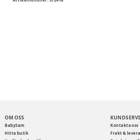
Artikelnummer:
372418
OM OSS
KUNDSERVI
BabySam
Kontakta oss
Hitta butik
Frakt & lever