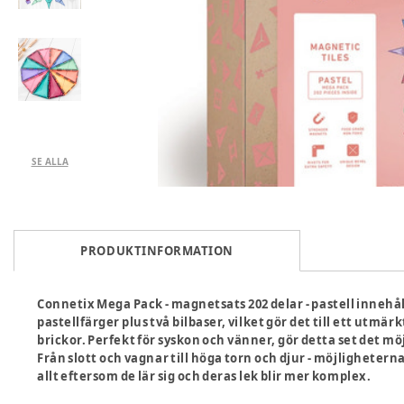
SE ALLA
PRODUKTINFORMATION
Connetix Mega Pack - magnetsats 202 delar - pastell innehål
pastellfärger plus två bilbaser, vilket gör det till ett utmä
brickor. Perfekt för syskon och vänner, gör detta set det m
Från slott och vagnar till höga torn och djur - möjligheter
allt eftersom de lär sig och deras lek blir mer komplex.