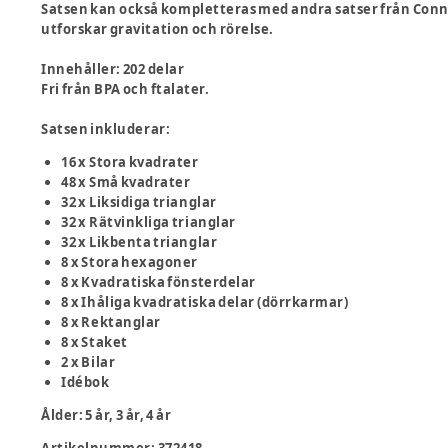
Satsen kan också kompletteras med andra satser från Conn
utforskar gravitation och rörelse.
Innehåller: 202 delar
Fri från BPA och ftalater.
Satsen inkluderar:
16 x Stora kvadrater
48 x Små kvadrater
32 x Liksidiga trianglar
32 x Rätvinkliga trianglar
32 x Likbenta trianglar
8 x Stora hexagoner
8 x Kvadratiska fönsterdelar
8 x Ihåliga kvadratiska delar (dörrkarmar)
8 x Rektanglar
8 x Staket
2 x Bilar
Idébok
Ålder
:
5 år, 3 år, 4 år