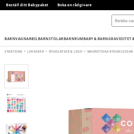
Beställ ditt Babypaket
Boka en rådgivare
BARNVAGNAR
BILBARNSTOLAR
BARNRUM
BABY & BARN
GRAVIDITET 
STARTSIDA
LEKSAKER
BYGGSATSER & LEGO
MAGNETISKA BYGGKLOSSAR