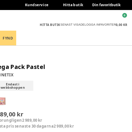
Kundservice
Hitta butik
Din favoritbutik
0
HITTA BUTIK
0,00 KR
SENAST VISADE
LOGGA IN
FAVORITER
FYND
ga Pack Pastel
NNETIX
Endast i
webbshoppen
989,00 kr
prungligen
2 989,00 kr
sta pris senaste 30 dagarna
2 989,00 kr