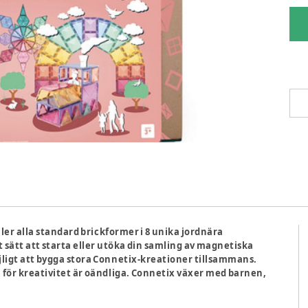
ler alla standard brickformer i 8 unika jordnära
rkt sätt att starta eller utöka din samling av magnetiska
öjligt att bygga stora Connetix-kreationer tillsammans.
na för kreativitet är oändliga. Connetix växer med barnen,