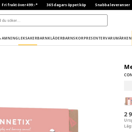
Fri frakt över 499:-*
365 dagars öppet köp
Snabba leveranser
& AMNING
LEKSAKER
BARNKLÄDER
BARNSKOR
PRESENTER
VARUMÄRKEN
Me
CO
2 
Urs
Läg