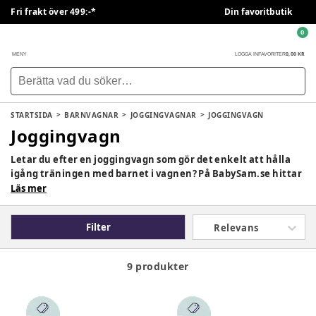
Fri frakt över 499:-*
Din favoritbutik
0
0,00 KR
MENY
LOGGA IN
FAVORITER
STARTSIDA
BARNVAGNAR
JOGGINGVAGNAR
JOGGINGVAGN
Joggingvagn
Letar du efter en joggingvagn som gör det enkelt att hålla
igång träningen med barnet i vagnen? På BabySam.se hittar
du ett brett sortiment av joggingvagnar som kombinerar
Läs mer
säkerhet, komfort och smidighet. Dessa vagnar är perfekta
för aktiva familjer som vill promenera, jogga eller springa
Filter
Relevans
tillsammans med barnet på ett tryggt sätt.
9 produkter