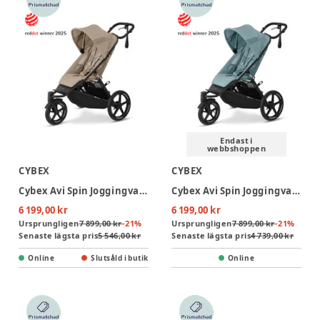
Endast i
webbshoppen
CYBEX
CYBEX
Cybex Avi Spin Joggingvagn - Almond Beige
Cybex Avi Spin Joggingvagn - Stormy Blue
6 199,00 kr
6 199,00 kr
Ursprungligen
7 899,00 kr
-
21
%
Ursprungligen
7 899,00 kr
-
21
%
Senaste lägsta pris
5 546,00 kr
Senaste lägsta pris
4 739,00 kr
Online
Slutsåld i butik
Online