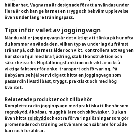
hållbarhet. Vagnarna är designade för att användas under
flera år och kan ge barnet en trygg och bekväm upplevelse
även under längre träningspass.
Tips inför valet av joggingvagn
När du väljer joggingvagn är det viktigt att tänka på hur ofta
du kommer använda den, vilken typ av underlag du främst
tränar på, och barnets ålder och vikt. Kontrollera att vagnen
har stora hjul med bra fjädring, stabil konstruktion och
säkerhetssele. Hopfällningsfunktion och vikt är också
viktiga faktorer för enkel transport och förvaring. På
BabySam.se hjälper vi dig att hitta en joggingvagn som
passar din livsstil bäst, tryggt, praktiskt och med hög
kvalitet.
Relaterade produkter och tillbehör
Komplettera din joggingvagn med praktiska tillbehör som
regnskydd
,
åkpåsar
,
mugghållare
och
skötväskor
. Du kan
även hitta
solskydd
och extra förvaringslösningar som gör
promenader och träning bekvämare och säkrare för både
barn och föräldrar.