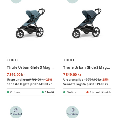
THULE
THULE
Thule Urban Glide 3 Magnetic Buckle Joggingvagn - Mid Blue
Thule Urban Glide 3 Magnetic Buckle Joggingvagn - Dark Slate
7 349,00 kr
7 349,00 kr
Ursprungligen
9 799,00 kr
-
25
%
Ursprungligen
9 799,00 kr
-
25
%
Senaste lägsta pris
7 349,00 kr
Senaste lägsta pris
7 349,00 kr
Online
1 butik
Online
Slutsåld i butik