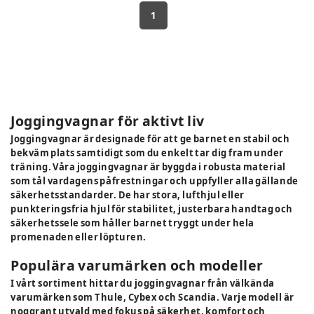
1
Joggingvagnar för aktivt liv
Joggingvagnar är designade för att ge barnet en stabil och
bekväm plats samtidigt som du enkelt tar dig fram under
träning. Våra joggingvagnar är byggda i robusta material
som tål vardagens påfrestningar och uppfyller alla gällande
säkerhetsstandarder. De har stora, lufthjul eller
punkteringsfria hjul för stabilitet, justerbara handtag och
säkerhetssele som håller barnet tryggt under hela
promenaden eller löpturen.
Populära varumärken och modeller
I vårt sortiment hittar du joggingvagnar från välkända
varumärken som Thule, Cybex och Scandia. Varje modell är
noggrant utvald med fokus på säkerhet, komfort och