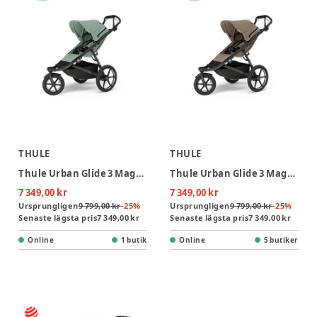
THULE
THULE
Thule Urban Glide 3 Magnetic Buckle Joggingvagn - Mist Green
Thule Urban Glide 3 Magnetic Buckle Joggingvagn - Tinted Taupe
7 349,00 kr
7 349,00 kr
Ursprungligen
9 799,00 kr
-
25
%
Ursprungligen
9 799,00 kr
-
25
%
Senaste lägsta pris
7 349,00 kr
Senaste lägsta pris
7 349,00 kr
Online
1 butik
Online
5 butiker