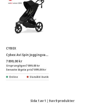
CYBEX
Cybex Avi Spin Joggingvagn - Moon Black
7 899,00 kr
Ursprungligen
7 899,00 kr
Senaste lägsta pris
7 899,00 kr
Online
Slutsåld i butik
Sida
1
av
1
|
9
av
9
produkter