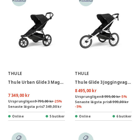
THULE
THULE
Thule Urban Glide 3 Magnetic Buckle Joggingvagn - Black
Thule Glide 3 Joggingvagn - Black
8 495,00 kr
7 349,00 kr
Ursprungligen
8 999,00 kr
-
5
%
Ursprungligen
9 799,00 kr
-
25
%
Senaste lägsta pris
8 999,00 kr
Senaste lägsta pris
7 349,00 kr
-
5
%
Online
5 butiker
Online
6 butiker