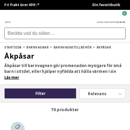
Fri frakt över 499:-*
Din favoritbutik
0
0,00 KR
MENY
LOGGA IN
FAVORITER
STARTSIDA
BARNVAGNAR
BARNVAGNSTILLBEHÖR
ÅKPÅSAR
Åkpåsar
Åkpåsar till barnvagnen gör promenaden mysigare för små
barn i sittdel, eller hjälper nyfödda att hålla värmen i sin
liggdel. På BabySam.se hittar du åkpåsar som passar olika
Läs mer
klimat och väderläg i Sverige. Oavsett om det är vinter och
snö, en blåsig höstdag eller en sval vårdag.
Filter
Relevans
70 produkter