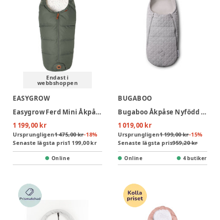
Endast i
webbshoppen
EASYGROW
BUGABOO
Easygrow Ferd Mini Åkpåse - Green Forest
Bugaboo Åkpåse Nyfödd - Light Grey Melange
1 199,00 kr
1 019,00 kr
Ursprungligen
1 475,00 kr
-
18
%
Ursprungligen
1 199,00 kr
-
15
%
Senaste lägsta pris
1 199,00 kr
Senaste lägsta pris
959,20 kr
Online
Online
4 butiker