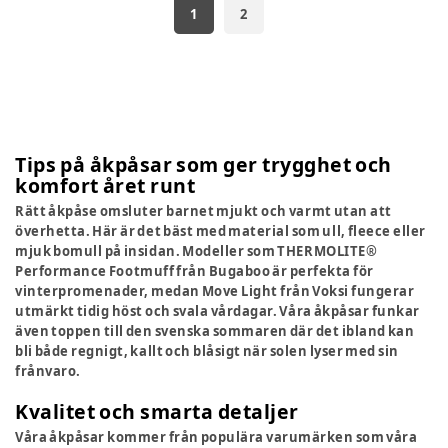
1
2
Tips på åkpåsar som ger trygghet och
komfort året runt
Rätt åkpåse omsluter barnet mjukt och varmt utan att
överhetta. Här är det bäst med material som ull, fleece eller
mjuk bomull på insidan. Modeller som THERMOLITE®
Performance Footmuff från Bugaboo är perfekta för
vinterpromenader, medan Move Light från Voksi fungerar
utmärkt tidig höst och svala vårdagar. Våra åkpåsar funkar
även toppen till den svenska sommaren där det ibland kan
bli både regnigt, kallt och blåsigt när solen lyser med sin
frånvaro.
Kvalitet och smarta detaljer
Våra åkpåsar kommer från populära varumärken som våra