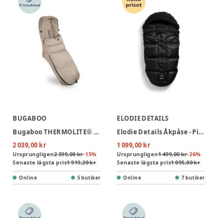
BUGABOO
ELODIE DETAILS
Bugaboo THERMOLITE® Performance Åkpåse - Desert Taupe
Elodie Details Åkpåse - Pilot Black
2 039,00 kr
1 099,00 kr
Ursprungligen
2 399,00 kr
-
15
%
Ursprungligen
1 499,00 kr
-
26
%
Senaste lägsta pris
1 919,20 kr
Senaste lägsta pris
1 095,00 kr
Online
5 butiker
Online
7 butiker