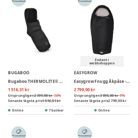
Endast i
webbshoppen
BUGABOO
EASYGROW
Bugaboo THERMOLITE® Performance Åkpåse - Heritage Black
Easygrow Fnugg Åkpåse - Black
1 516,31 kr
2 799,00 kr
Ursprungligen
2 399,00 kr
-
36
%
Ursprungligen
3 095,00 kr
-
9
%
Senaste lägsta pris
1 516,51 kr
Senaste lägsta pris
2 799,00 kr
Online
7 butiker
Online