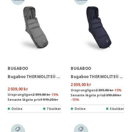
BUGABOO
BUGABOO
Bugaboo THERMOLITE® Performance Åkpåse - Moon Grey
Bugaboo THERMOLITE® Performance Åkpåse - Deep Indigo
2 039,00 kr
2 039,00 kr
Ursprungligen
2 399,00 kr
-
15
%
Ursprungligen
2 399,00 kr
-
15
%
Senaste lägsta pris
2 399,00 kr
Senaste lägsta pris
1 919,20 kr
-
15
%
Online
7 butiker
Online
5 butiker