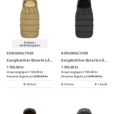
Endast i
webbshoppen
KONGWALTHER
KONGWALTHER
KongWalther Østerbro Åkpåse - Puffer Creme
KongWalther Østerbro Åkpåse - Puffer Black
1 769,00 kr
1 769,00 kr
Ursprungligen
1 769,00 kr
Ursprungligen
1 769,00 kr
Senaste lägsta pris
995,00 kr
Senaste lägsta pris
995,00 kr
Online
Online
1 butik