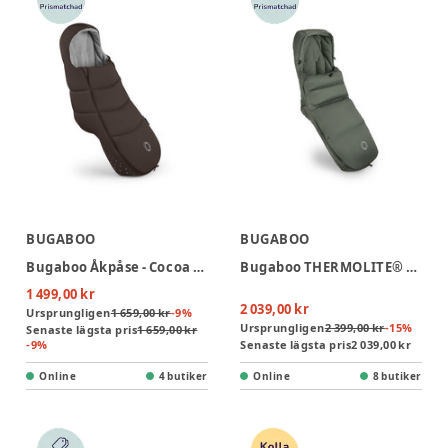
BUGABOO
BUGABOO
Bugaboo Åkpåse - Cocoa Brown
Bugaboo THERMOLITE® Performance Åkpåse - Forest Green
1 499,00 kr
2 039,00 kr
Ursprungligen
1 659,00 kr
-
9
%
Ursprungligen
2 399,00 kr
-
15
%
Senaste lägsta pris
1 659,00 kr
-
9
%
Senaste lägsta pris
2 039,00 kr
Online
4 butiker
Online
8 butiker