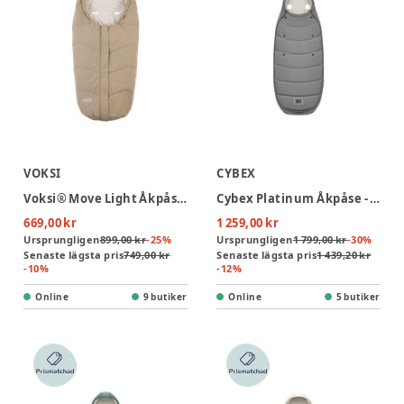
VOKSI
CYBEX
Voksi® Move Light Åkpåse - DarkSand Solid
Cybex Platinum Åkpåse - Mirage Grey
669,00 kr
1 259,00 kr
Ursprungligen
899,00 kr
-
25
%
Ursprungligen
1 799,00 kr
-
30
%
Senaste lägsta pris
749,00 kr
Senaste lägsta pris
1 439,20 kr
-
10
%
-
12
%
Online
9 butiker
Online
5 butiker