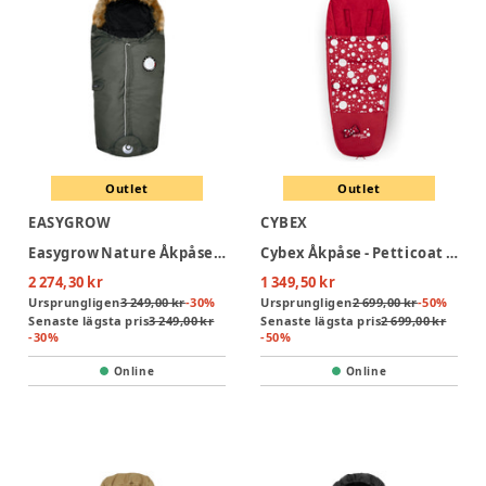
Outlet
Outlet
EASYGROW
CYBEX
Easygrow Nature Åkpåse - Green Forest
Cybex Åkpåse - Petticoat Red
2 274,30 kr
1 349,50 kr
Ursprungligen
3 249,00 kr
-
30
%
Ursprungligen
2 699,00 kr
-
50
%
Senaste lägsta pris
3 249,00 kr
Senaste lägsta pris
2 699,00 kr
-
30
%
-
50
%
Online
Online