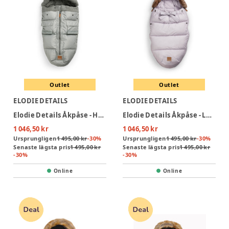
Outlet
Outlet
ELODIE DETAILS
ELODIE DETAILS
Elodie Details Åkpåse - Hazy Jade Ekollon
Elodie Details Åkpåse - Lavender Love
1 046,50 kr
1 046,50 kr
Ursprungligen
1 495,00 kr
-
30
%
Ursprungligen
1 495,00 kr
-
30
%
Senaste lägsta pris
1 495,00 kr
Senaste lägsta pris
1 495,00 kr
-
30
%
-
30
%
Online
Online