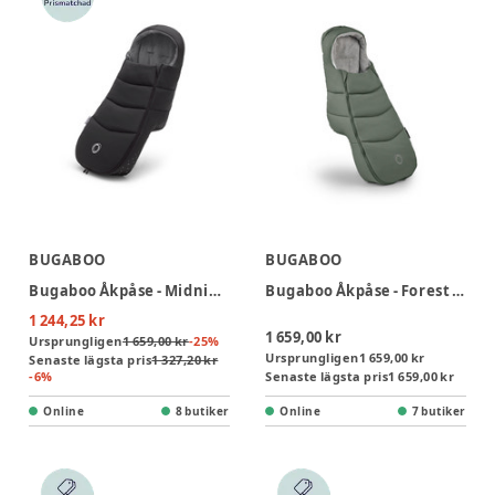
BUGABOO
BUGABOO
Bugaboo Åkpåse - Midnight Black
Bugaboo Åkpåse - Forest Green
1 244,25 kr
1 659,00 kr
Ursprungligen
1 659,00 kr
-
25
%
Ursprungligen
1 659,00 kr
Senaste lägsta pris
1 327,20 kr
-
6
%
Senaste lägsta pris
1 659,00 kr
Online
8 butiker
Online
7 butiker