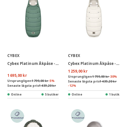
CYBEX
CYBEX
Cybex Platinum Åkpåse - Leaf Green
Cybex Platinum Åkpåse - Off White
1 259,00 kr
1 695,00 kr
Ursprungligen
1 799,00 kr
-
30
%
Ursprungligen
1 799,00 kr
-
5
%
Senaste lägsta pris
1 439,20 kr
Senaste lägsta pris
1 439,20 kr
-
12
%
Online
5 butiker
Online
1 butik