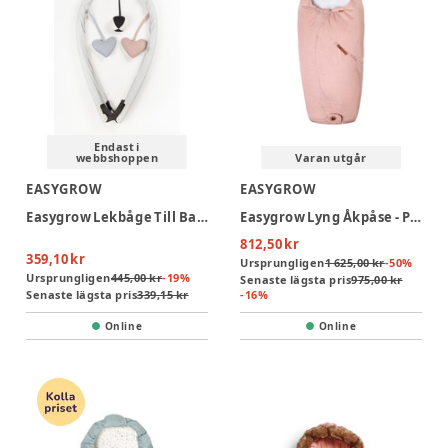
Endast i
webbshoppen
Varan utgår
EASYGROW
EASYGROW
Easygrow Lekbåge Till Babynest & Lift - Grå
Easygrow Lyng Åkpåse - Pink
812,50 kr
359,10 kr
Ursprungligen
1 625,00 kr
-
50
%
Ursprungligen
445,00 kr
-
19
%
Senaste lägsta pris
975,00 kr
Senaste lägsta pris
339,15 kr
-
16
%
Online
Online