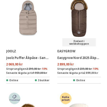
Endast i
webbshoppen
JOOLZ
EASYGROW
Joolz Puffer Åkpåse - Sandy Taupe
Easygrow Nord 2025 Åkpåse - Brown
2 069,00 kr
2 899,00 kr
Ursprungligen
2 299,00 kr
-
10
%
Ursprungligen
3 239,00 kr
-
10
%
Senaste lägsta pris
1 959,00 kr
Senaste lägsta pris
2 899,00 kr
Online
3 butiker
Online