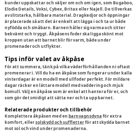
kunder uppskattar och väljer om och om igen, som Bugaboo,
Elodie Details, Voksi, Cybex, Britax eller Najell. De tillverkas
av slitstarka, hållbara material. Dragkedjor och öppningar
är placerade så att det är enkelt att lägga i och ta ur både
nyfödda och småbarn. Barnen håller sig varma och sitter
bekvämt och tryggt. Åkpåsens foder ska ligga skönt mot
kroppen utan att barnet blir för varm, både under
promenader och utflykter.
Tips inför valet av åkpåse
För att summera, tänk på vilka väderförhållanden ni oftast
promenerar i. Vill du ha en åkpåse som fungerar under kalla
vinterdagar är en modell med ullfoder perfekt. För mildare
dagar räcker en lättare modell med vaddering och mjuk
bomull. Välj en åkpåse som är enkel att hantera för er, och
som gör det smidigt att sätta ner och ta upp barnet.
Relaterade produkter och tillbehör
Komplettera åkpåsen med en
barnvagnsdyna
för extra
komfort, eller
solskydd och suffletter
för att skydda barnet
mot sol och vind under promenaderna.