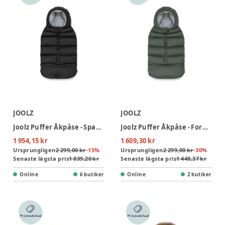
JOOLZ
JOOLZ
Joolz Puffer Åkpåse - Space Black
Joolz Puffer Åkpåse - Forest Green
1 954,15 kr
1 609,30 kr
Ursprungligen
2 299,00 kr
-
15
%
Ursprungligen
2 299,00 kr
-
30
%
Senaste lägsta pris
1 839,20 kr
Senaste lägsta pris
1 448,37 kr
Online
6 butiker
Online
2 butiker