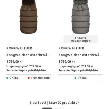
Endast i
webbshoppen
KONGWALTHER
KONGWALTHER
KongWalther Østerbro Åkpåse - Puffer Chocolate Brown
KongWalther Østerbro Åkpåse - Puffer Grey
1 769,00 kr
1 769,00 kr
Ursprungligen
1 769,00 kr
Ursprungligen
1 769,00 kr
Senaste lägsta pris
995,00 kr
Senaste lägsta pris
995,00 kr
Online
Slutsåld i butik
Online
Sida
1
av
2
|
36
av
70
produkter