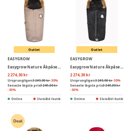
Outlet
Outlet
EASYGROW
EASYGROW
Easygrow Nature Åkpåse - Sand
Easygrow Nature Åkpåse - Black
2 274,30 kr
2 274,30 kr
Ursprungligen
3 249,00 kr
-
30
%
Ursprungligen
3 249,00 kr
-
30
%
Senaste lägsta pris
3 249,00 kr
Senaste lägsta pris
3 249,00 kr
-
30
%
-
30
%
Online
Slutsåld i butik
Online
Slutsåld i butik