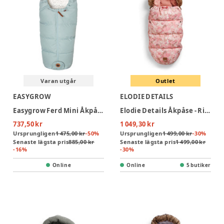
Varan utgår
Outlet
EASYGROW
ELODIE DETAILS
Easygrow Ferd Mini Åkpåse - Sea Petrol
Elodie Details Åkpåse - River Rose
737,50 kr
1 049,30 kr
Ursprungligen
1 475,00 kr
-
50
%
Ursprungligen
1 499,00 kr
-
30
%
Senaste lägsta pris
885,00 kr
Senaste lägsta pris
1 499,00 kr
-
16
%
-
30
%
Online
Online
5 butiker