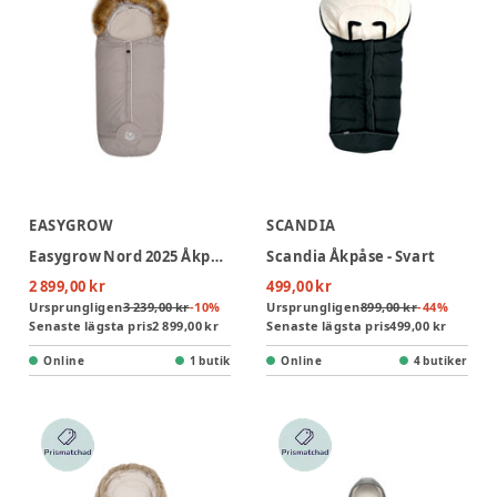
EASYGROW
SCANDIA
Easygrow Nord 2025 Åkpåse - Sand
Scandia Åkpåse - Svart
2 899,00 kr
499,00 kr
Ursprungligen
3 239,00 kr
-
10
%
Ursprungligen
899,00 kr
-
44
%
Senaste lägsta pris
2 899,00 kr
Senaste lägsta pris
499,00 kr
Online
1 butik
Online
4 butiker