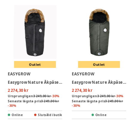
Outlet
Outlet
EASYGROW
EASYGROW
Easygrow Nature Åkpåse - Black
Easygrow Nature Åkpåse - Green Forest
2 274,30 kr
2 274,30 kr
Ursprungligen
3 249,00 kr
-
30
%
Ursprungligen
3 249,00 kr
-
30
%
Senaste lägsta pris
3 249,00 kr
Senaste lägsta pris
3 249,00 kr
-
30
%
-
30
%
Online
Slutsåld i butik
Online