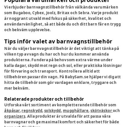
Vi erbjuder barnvagnstillbehör från välkända varumärken
som Bugaboo, Cybex, Joolz, Britax och Sebra. Varje produkt
är noggrant utvald med fokus på säkerhet, kvalitet och
användarvänlighet, så att både du och ditt barn får en trygg
och bekväm upplevelse.
Tips inför valet av barnvagnstillbehör
När du väljer barnvagnstillbehör är det viktigt att tänka på
vilken typ av vagn du har och hur du kommer använda
produkterna. Fundera på behov som extra värme under
kalla dagar, skydd mot regn och sol, eller praktiska lösningar
för förvaring och transport. Kontrollera alltid att
tillbehören passar din vagn. På BabySam.se hjälper vi dig att
hitta de tillbehör som gör vardagen enklare, tryggare och
mer bekväm.
Relaterade produkter och tillbehör
Utforska vårt sortiment av kompletterande tillbehör som
åkpåsar
,
regnskydd
,
solskydd
,
mugghållare
,
skötväskor
och
organizers
. Alla produkter är utvalda för att passa våra
barnvagnar och ge maximal komfort och säkerhet för både