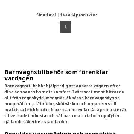
Sida
1
av
1
|
14
av
14
produkter
1
Barnvagnstillbehör som förenklar
vardagen
Barnvagnstillbehör hjälper dig att anpassa vagnen efter
dina behov och barnets komfort. I vårt sortiment hittar du
allt från regnskydd, myggnät, åkpåsar, barnvagnsdynor,
mugghållare, ståbrädor, skötväskor och organizers till
praktiska brickbord och barnvagnsbyglar. Alla produkter är
tillverkade i robusta och hållbara material och uppfyller
gällande säkerhetsstandarder.
Populära varumärken och produkter