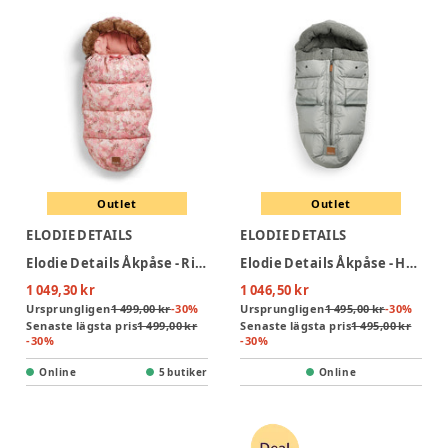
Outlet
Outlet
ELODIE DETAILS
ELODIE DETAILS
Elodie Details Åkpåse - River Rose
Elodie Details Åkpåse - Hazy Jade Ekollon
1 049,30 kr
1 046,50 kr
Ursprungligen
1 499,00 kr
-
30
%
Ursprungligen
1 495,00 kr
-
30
%
Senaste lägsta pris
1 499,00 kr
Senaste lägsta pris
1 495,00 kr
-
30
%
-
30
%
Online
5 butiker
Online