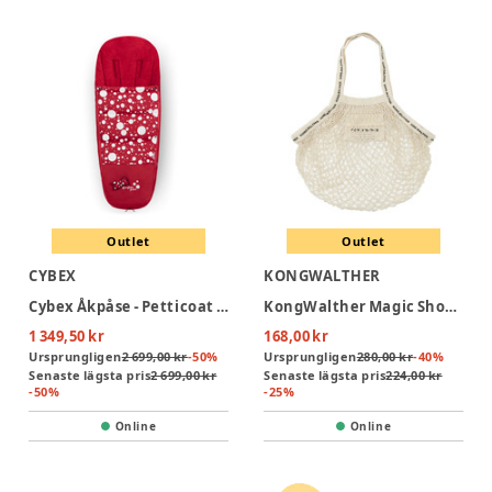
Outlet
Outlet
CYBEX
KONGWALTHER
Cybex Åkpåse - Petticoat Red
KongWalther Magic Shoppingväska - Nature
1 349,50 kr
168,00 kr
Ursprungligen
2 699,00 kr
-
50
%
Ursprungligen
280,00 kr
-
40
%
Senaste lägsta pris
2 699,00 kr
Senaste lägsta pris
224,00 kr
-
50
%
-
25
%
Online
Online