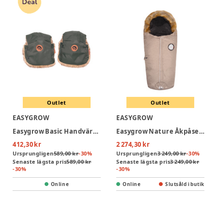
Outlet
Outlet
EASYGROW
EASYGROW
Easygrow Basic Handvärmare - Green Forest
Easygrow Nature Åkpåse - Sand
412,30 kr
2 274,30 kr
Ursprungligen
589,00 kr
-
30
%
Ursprungligen
3 249,00 kr
-
30
%
Senaste lägsta pris
589,00 kr
Senaste lägsta pris
3 249,00 kr
-
30
%
-
30
%
Online
Online
Slutsåld i butik