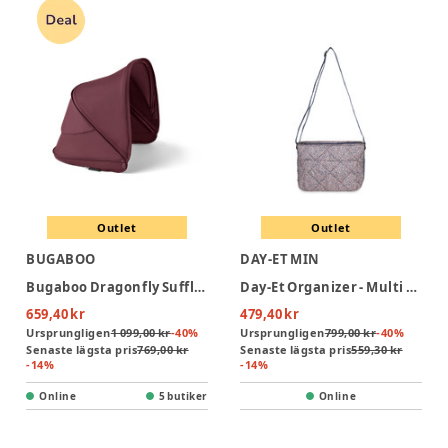
Outlet
Outlet
BUGABOO
DAY-ET MIN
Bugaboo Dragonfly Sufflett - Dark Cherry
Day-Et Organizer - Multi Colour
659,40 kr
479,40 kr
Ursprungligen
1 099,00 kr
-
40
%
Ursprungligen
799,00 kr
-
40
%
Senaste lägsta pris
769,00 kr
Senaste lägsta pris
559,30 kr
-
14
%
-
14
%
Online
5 butiker
Online