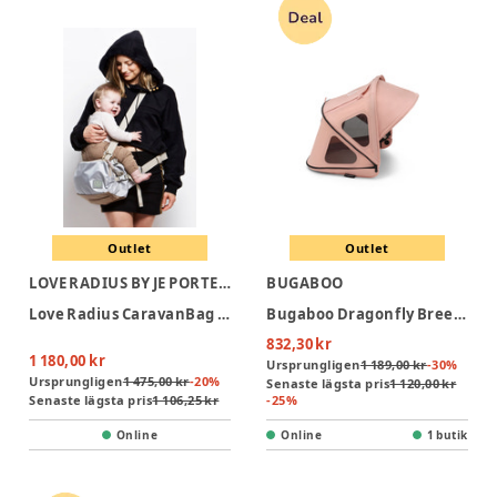
Outlet
Outlet
LOVE RADIUS BY JE PORTE MON BEBÉ
BUGABOO
Love Radius CaravanBag - Grey
Bugaboo Dragonfly Breezy Sufflett - Rosa
832,30 kr
1 180,00 kr
Ursprungligen
1 189,00 kr
-
30
%
Ursprungligen
1 475,00 kr
-
20
%
Senaste lägsta pris
1 120,00 kr
Senaste lägsta pris
1 106,25 kr
-
25
%
Online
Online
1 butik