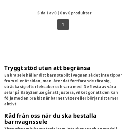
Sida
1
av
0
|
0
av
0
produkter
1
Tryggt stöd utan att begränsa
En bra sele håller ditt barn stabilt i vagnen så det inte tippar
fram eller åt sidan, men låter det fortfarande röra sig,
sträcka sig efter leksaker och vara med. De flesta av våra
selar på BabySam.se går att justera, vilket gör att den kan
följa med en bra bit när barnet växer eller börjar sitta mer
aktivt.
Råd från oss när du ska beställa
barnvagnssele
Titta efter mjuka material som inte skaver och en modell