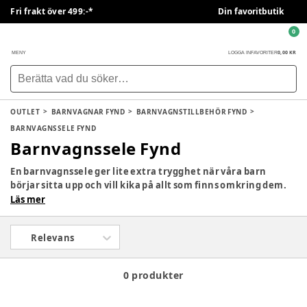
Fri frakt över 499:-*
Din favoritbutik
0
0,00 KR
MENY
LOGGA IN
FAVORITER
OUTLET
BARNVAGNAR FYND
BARNVAGNSTILLBEHÖR FYND
BARNVAGNSSELE FYND
Barnvagnssele Fynd
En barnvagnssele ger lite extra trygghet när våra barn
börjar sitta upp och vill kika på allt som finns omkring dem.
Den hjälper till att hålla barnets kropp på plats utan att det
Läs mer
känns stelt, så att ni kan promenera, fika eller bara vara ute
och upptäcka tillsammans i lugn och ro.
Relevans
0 produkter