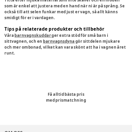
som är enkel att justera med en hand när ni är på språng. Se
också till att selen funkar med just er vagn, så allt känns
smidigt för er i vardagen.
Tips på relaterade produkter och tillbehör
Våra
barnvagnskuddar
ger extra stöd för små barn i
sittvagnen, och en
barnvagnsdyna
gör sittdelen mjukare
och mer ombonad, vilket kan vara skönt att ha i vagnen året
runt.
Få alltid bästa pris
med prismatchning