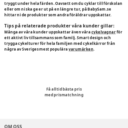
tryggt under hela färden. Oavsett om du cyklar till förskolan
eller om ni ska ge er ut på en längre tur, på BabySam.se
hittar ni de produkter som andra föräldrar uppskattar.
Tips på relaterade produkter våra kunder gillar:
Många av våra kunder uppskattar även våra
cykelvagnar
för
ett aktivt liv tillsammans som familj. Smart design och
trygga cykelturer för hela familjen med cykelkärror från
några av Sveriges mest populära
varumärken
.
Få alltid bästa pris
med prismatchning
OM OSS