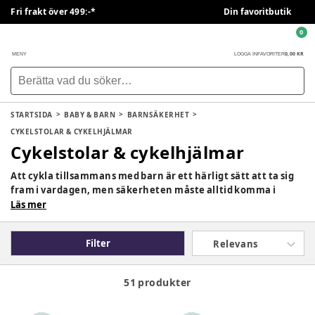
Fri frakt över 499:-*
Din favoritbutik
0
0,00 KR
MENY
LOGGA IN
FAVORITER
STARTSIDA
BABY & BARN
BARNSÄKERHET
CYKELSTOLAR & CYKELHJÄLMAR
Cykelstolar & cykelhjälmar
Att cykla tillsammans med barn är ett härligt sätt att ta sig
fram i vardagen, men säkerheten måste alltid komma i
första hand. Med rätt cykelstol och en välanpassad
Läs mer
cykelhjälm kan du ge ditt barn både trygghet och komfort,
oavsett om det gäller kortare vardagsresor eller längre
Filter
Relevans
utflykter. På BabySam.se hittar du ett noggrant utvalt
sortiment av cykelhjälmar och cykelstolar för barn,
anpassade för olika åldrar och behov.
51 produkter