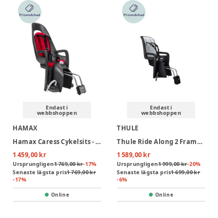
Endast i
Endast i
webbshoppen
webbshoppen
HAMAX
THULE
Hamax Caress Cykelsits - Dark Grey/Red
Thule Ride Along 2 Frame Mount Cykelsits - Dark Grey
1 459,00 kr
1 589,00 kr
Ursprungligen
1 769,00 kr
-
17
%
Ursprungligen
1 999,00 kr
-
20
%
Senaste lägsta pris
1 769,00 kr
Senaste lägsta pris
1 699,00 kr
-
17
%
-
6
%
Online
Online