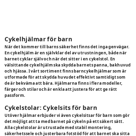
Cykelhjälmar för barn
När det kommer till barns säkerhet finns det inga genvägar.
En cykelhjälm är en självklar del av utrustningen, både när
barnet cyklar själv och när det sitter i en cykelstol. En
välsittande cykelhjälm ska skydda barnets panna, bakhuvud
och hjässa. I vårt sortiment finns barncykelhjälmar som är
utformade för att skydda huvudet effektivt samtidigt som
de är bekväma att bära. Hjälmarna finns i flera modeller,
färger och stilar och är enkla att justera för att ge rätt
passform.
Cykelstolar: Cykelsits för barn
Utöver hjälmar erbjuder vi även cykelsitsar för barn som gör
det möjligt att ta med barnet på cykeln på ett säkert sätt.
Alla cykelstolar är utrustade med stabil montering,
säkerhetssele och justerbara fotstöd för att barnet ska sitta