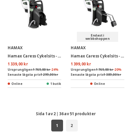
Endast i
webbshoppen
HAMAX
HAMAX
Hamax Caress Cykelsits - White/Mint Green
Hamax Caress Cykelsits - White/Mint Green
1 339,00 kr
1 399,00 kr
Ursprungligen
1 769,00 kr
-
24
%
Ursprungligen
1 769,00 kr
-
20
%
Senaste lägsta pris
1 299,00 kr
Senaste lägsta pris
1 389,00 kr
Online
1 butik
Online
Sida
1
av
2
|
36
av
51
produkter
1
2