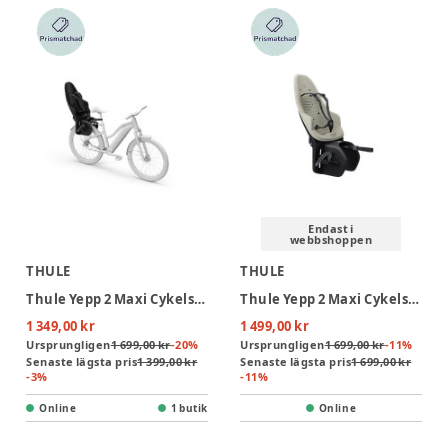
Endast i
webbshoppen
THULE
THULE
Thule Yepp 2 Maxi Cykelsits - Rack Mount - Black
Thule Yepp 2 Maxi Cykelsits - Rack Mount - Soft sand
1 349,00 kr
1 499,00 kr
Ursprungligen
1 699,00 kr
-
20
%
Ursprungligen
1 699,00 kr
-
11
%
Senaste lägsta pris
1 399,00 kr
Senaste lägsta pris
1 699,00 kr
-
3
%
-
11
%
Online
1 butik
Online