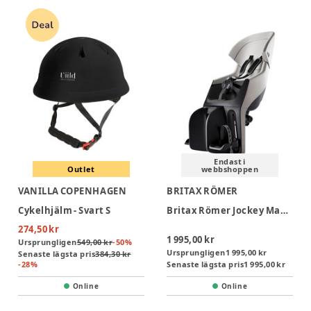
Endast i
Outlet
webbshoppen
VANILLA COPENHAGEN
BRITAX RÖMER
Cykelhjälm - Svart S
Britax Römer Jockey Maxi Cykelsits - Warm White
274,50 kr
1 995,00 kr
Ursprungligen
549,00 kr
-
50
%
Ursprungligen
1 995,00 kr
Senaste lägsta pris
384,30 kr
-
28
%
Senaste lägsta pris
1 995,00 kr
Online
Online