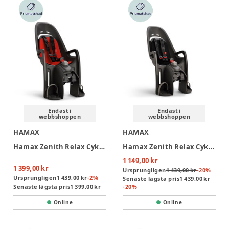
Endast i
Endast i
webbshoppen
webbshoppen
HAMAX
HAMAX
Hamax Zenith Relax Cykelsits - Dark Grey/Red
Hamax Zenith Relax Cykelsits - Dark Grey/Black
1 149,00 kr
1 399,00 kr
Ursprungligen
1 439,00 kr
-
20
%
Ursprungligen
1 439,00 kr
-
2
%
Senaste lägsta pris
1 439,00 kr
Senaste lägsta pris
1 399,00 kr
-
20
%
Online
Online