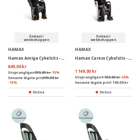
Endast i
Endast i
webbshoppen
webbshoppen
HAMAX
HAMAX
Hamax Amiga Cykelsits - Dark Grey/Multi
Hamax Caress Cykelsits - White/Black
849,00 kr
1 149,00 kr
Ursprungligen
999,00 kr
-
15
%
Ursprungligen
1 769,00 kr
-
35
%
Senaste lägsta pris
999,00 kr
-
15
%
Senaste lägsta pris
1 149,00 kr
Online
Online