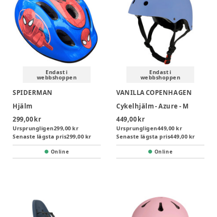
Endast i
Endast i
webbshoppen
webbshoppen
SPIDERMAN
VANILLA COPENHAGEN
Hjälm
Cykelhjälm - Azure - M
299,00 kr
449,00 kr
Ursprungligen
299,00 kr
Ursprungligen
449,00 kr
Senaste lägsta pris
299,00 kr
Senaste lägsta pris
449,00 kr
Online
Online