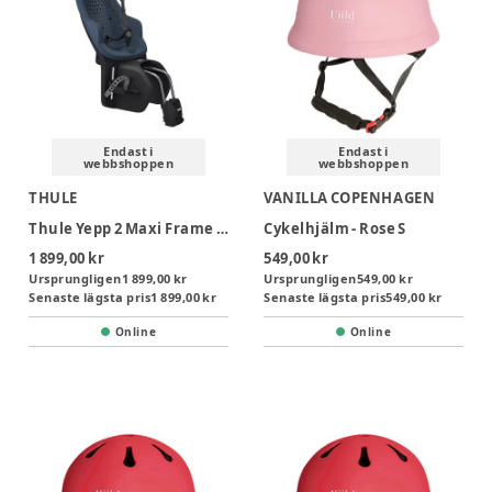
Endast i
Endast i
webbshoppen
webbshoppen
THULE
VANILLA COPENHAGEN
Thule Yepp 2 Maxi Frame Mount Cykelsits - Majolica Blue
Cykelhjälm - Rose S
1 899,00 kr
549,00 kr
Ursprungligen
1 899,00 kr
Ursprungligen
549,00 kr
Senaste lägsta pris
1 899,00 kr
Senaste lägsta pris
549,00 kr
Online
Online