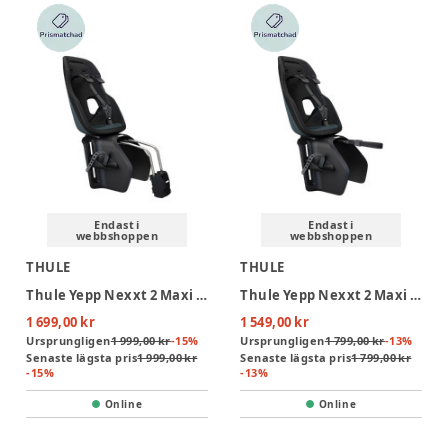
Endast i
Endast i
webbshoppen
webbshoppen
THULE
THULE
Thule Yepp Nexxt 2 Maxi Frame Mount Cykelsits - Dark Slate
Thule Yepp Nexxt 2 Maxi Rack Mount Cykelsits - Dark Slate
1 699,00 kr
1 549,00 kr
Ursprungligen
1 999,00 kr
-
15
%
Ursprungligen
1 799,00 kr
-
13
%
Senaste lägsta pris
1 999,00 kr
Senaste lägsta pris
1 799,00 kr
-
15
%
-
13
%
Online
Online