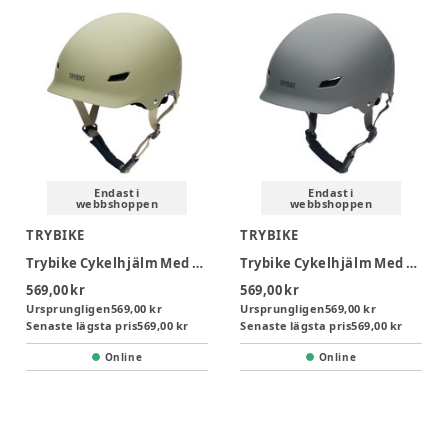
Endast i
Endast i
webbshoppen
webbshoppen
TRYBIKE
TRYBIKE
Trybike Cykelhjälm Med Retrolook - Vintage Grön S/M
Trybike Cykelhjälm Med Retrolook - Antracitgrå S/M
569,00 kr
569,00 kr
Ursprungligen
569,00 kr
Ursprungligen
569,00 kr
Senaste lägsta pris
569,00 kr
Senaste lägsta pris
569,00 kr
Online
Online