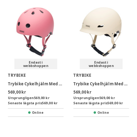
Endast i
Endast i
webbshoppen
webbshoppen
TRYBIKE
TRYBIKE
Trybike Cykelhjälm Med Retrolook – Vintage Rosa XS
Trybike Cykelhjälm Med Retrolook - Creme S/M
569,00 kr
569,00 kr
Ursprungligen
569,00 kr
Ursprungligen
569,00 kr
Senaste lägsta pris
569,00 kr
Senaste lägsta pris
569,00 kr
Online
Online