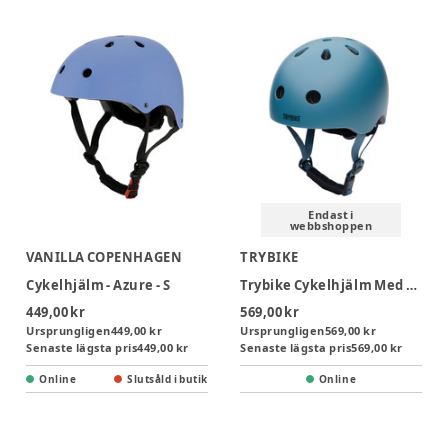
Endast i
webbshoppen
VANILLA COPENHAGEN
TRYBIKE
Cykelhjälm - Azure - S
Trybike Cykelhjälm Med Retrolook – Vintage Blå XS
449,00 kr
569,00 kr
Ursprungligen
449,00 kr
Ursprungligen
569,00 kr
Senaste lägsta pris
449,00 kr
Senaste lägsta pris
569,00 kr
Online
Slutsåld i butik
Online