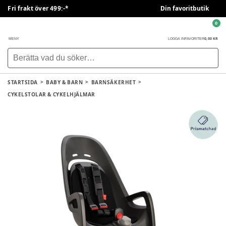
Fri frakt över 499:-*
Din favoritbutik
0
0,00 KR
MENY
LOGGA IN
FAVORITER
STARTSIDA
BABY & BARN
BARNSÄKERHET
CYKELSTOLAR & CYKELHJÄLMAR