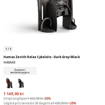
1
/
3
Hamax Zenith Relax Cykelsits - Dark Grey/Black
HAMAX
Endast i
webbshoppen
1 149,00 kr
Ursprungligen
1 439,00 kr
-
20
%
Lägsta pris senaste 30 dagarna
1 439,00 kr
-
20
%