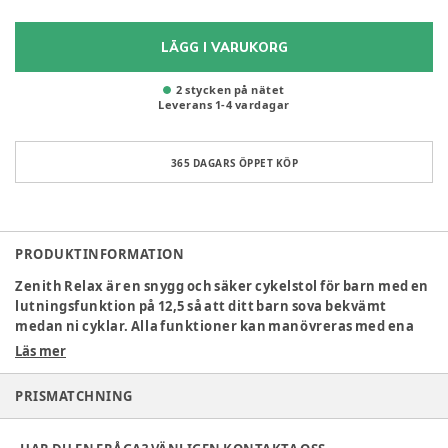
LÄGG I VARUKORG
2 stycken på nätet
Leverans
1
-
4
vardagar
365 DAGARS ÖPPET KÖP
PRODUKTINFORMATION
Zenith Relax är en snygg och säker cykelstol för barn med en
lutningsfunktion på 12,5 så att ditt barn sova bekvämt
medan ni cyklar. Alla funktioner kan manövreras med ena
handen så att du kan hålla cykeln med den andra. Att cykla
Läs mer
med barnen ger både bra motion och trevliga upplevelser
tillsammans. Med ytterligare tillbehör till cykelsäten blir
PRISMATCHNING
dina turer bekvämare och bekvämare oavsett väder.
Specifikationer: