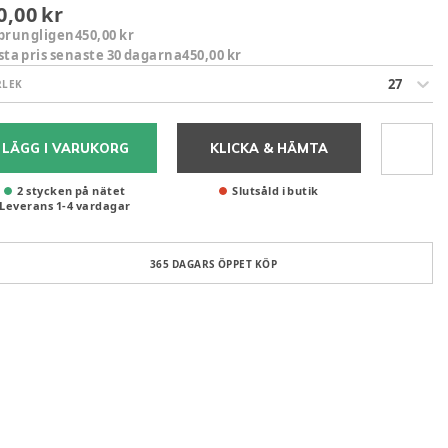
0,00 kr
prungligen
450,00 kr
sta pris senaste 30 dagarna
450,00 kr
27
RLEK
LÄGG I VARUKORG
KLICKA & HÄMTA
2 stycken på nätet
Slutsåld i butik
Leverans
1
-
4
vardagar
365 DAGARS ÖPPET KÖP