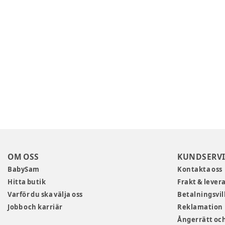
OM OSS
KUNDSERVI
BabySam
Kontakta oss
Hitta butik
Frakt & lever
Varför du ska välja oss
Betalningsvil
Jobb och karriär
Reklamation
Ångerrätt och