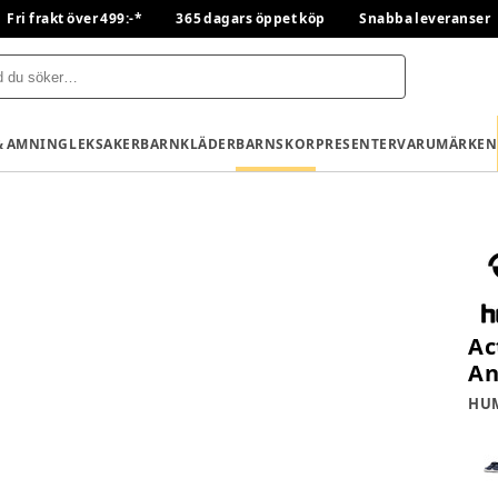
Fri frakt över 499:-*
365 dagars öppet köp
Snabba leveranser
& AMNING
LEKSAKER
BARNKLÄDER
BARNSKOR
PRESENTER
VARUMÄRKEN
Ac
An
HU