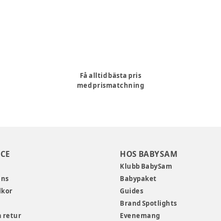
Få alltid bästa pris
med prismatchning
CE
HOS BABYSAM
Klubb BabySam
ans
Babypaket
lkor
Guides
Brand Spotlights
 retur
Evenemang