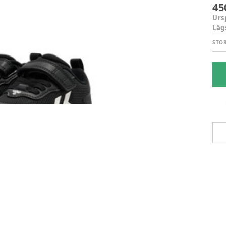
45
Urs
Läg
STO