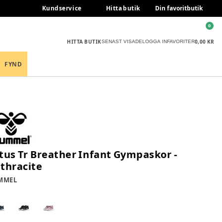
Kundservice
Hitta butik
Din favoritbutik
0
HITTA BUTIK
0,00 KR
SENAST VISADE
LOGGA IN
FAVORITER
FYND
tus Tr Breather Infant Gympaskor -
thracite
MMEL