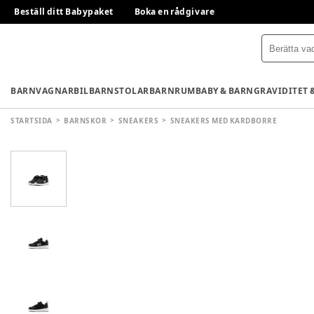
Beställ ditt Babypaket
Boka en rådgivare
BARNVAGNAR
BILBARNSTOLAR
BARNRUM
BABY & BARN
GRAVIDITET 
STARTSIDA
BARNSKOR
SNEAKERS
SNEAKERS MED KARDBORRE