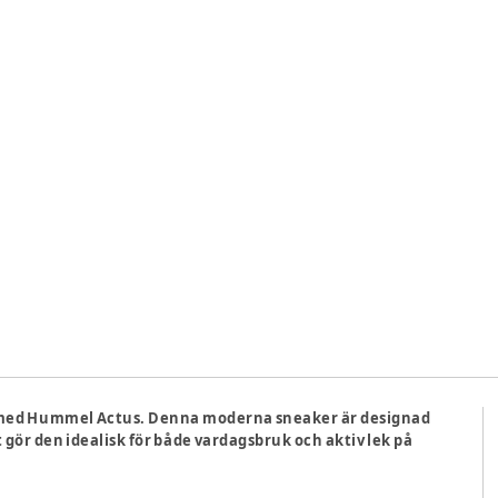
n med Hummel Actus. Denna moderna sneaker är designad
gör den idealisk för både vardagsbruk och aktiv lek på