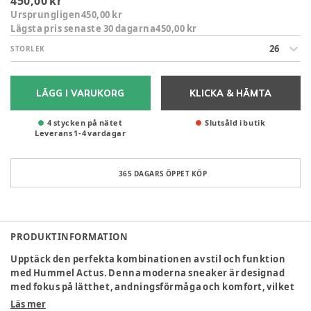
450,00 kr
Ursprungligen
450,00 kr
Lägsta pris senaste 30 dagarna
450,00 kr
26
STORLEK
LÄGG I VARUKORG
KLICKA & HÄMTA
4 stycken på nätet
Slutsåld i butik
Leverans
1
-
4
vardagar
365 DAGARS ÖPPET KÖP
PRODUKTINFORMATION
Upptäck den perfekta kombinationen av stil och funktion
med Hummel Actus. Denna moderna sneaker är designad
med fokus på lätthet, andningsförmåga och komfort, vilket
gör den idealisk för både vardagsbruk och aktiv lek på
Läs mer