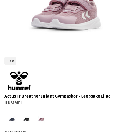
1
/
8
Actus Tr Breather Infant Gympaskor - Keepsake Lilac
HUMMEL