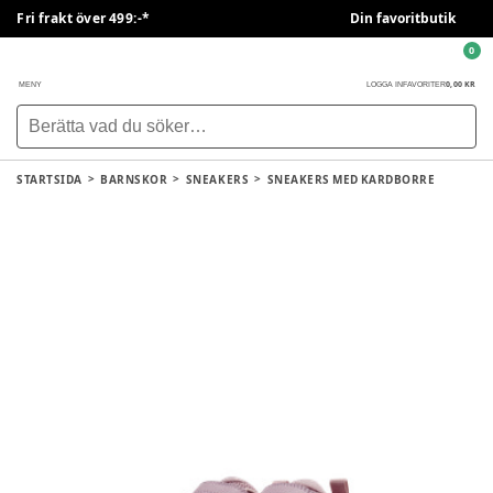
Fri frakt över 499:-*
Din favoritbutik
0
0,00 KR
MENY
LOGGA IN
FAVORITER
STARTSIDA
BARNSKOR
SNEAKERS
SNEAKERS MED KARDBORRE