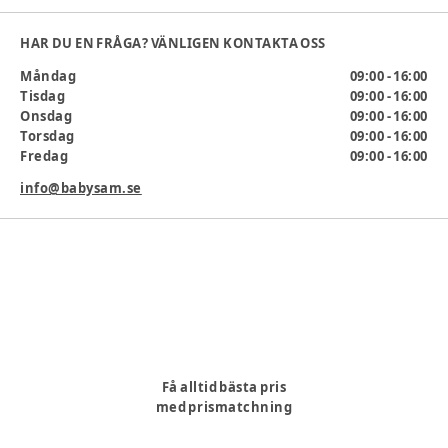
lekplatsen.
Invändigt mått
:
HAR DU EN FRÅGA? VÄNLIGEN KONTAKTA OSS
Storlek 21: 12,6 cm
Måndag
09:00 - 16:00
Storlek 22: 13 cm
Tisdag
09:00 - 16:00
Storlek 23: 13,8 cm
Onsdag
09:00 - 16:00
Storlek 24: 14,6 cm
Torsdag
09:00 - 16:00
Storlek 25: 15,4 cm
Fredag
09:00 - 16:00
Storlek 26: 16,1 cm
Storlek 27: 16,7 cm
info@babysam.se
Passform
:
Färg
:
3720
Producent
:
hummel A/S, balticagade 20, 8000 Aarhus C,
Få alltid bästa pris
Danmark, OnlinesupportDK@hummel.dk, www.hummel.dk
med prismatchning
Produktionsland
:
Kina
Artikelnummer:
382350