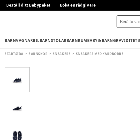
Beställ ditt Babypaket
Boka en rådgivare
BARNVAGNAR
BILBARNSTOLAR
BARNRUM
BABY & BARN
GRAVIDITET 
STARTSIDA
BARNSKOR
SNEAKERS
SNEAKERS MED KARDBORRE