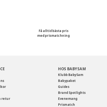
Få alltid bästa pris
med prismatchning
CE
HOS BABYSAM
Klubb BabySam
ans
Babypaket
lkor
Guides
Brand Spotlights
 retur
Evenemang
Prismatch