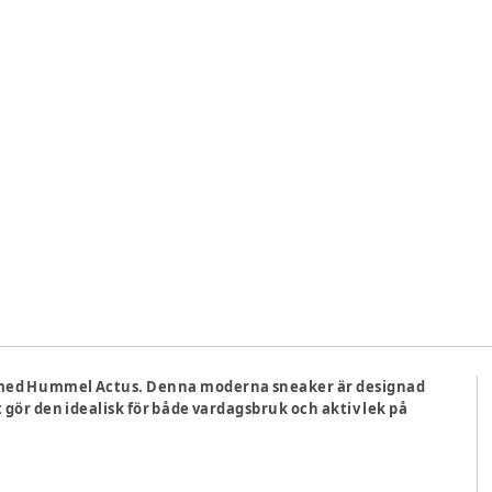
n med Hummel Actus. Denna moderna sneaker är designad
gör den idealisk för både vardagsbruk och aktiv lek på