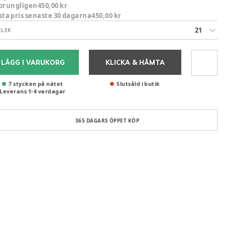
prungligen
450,00 kr
sta pris senaste 30 dagarna
450,00 kr
21
RLEK
LÄGG I VARUKORG
KLICKA & HÄMTA
7 stycken på nätet
Slutsåld i butik
Leverans
1
-
4
vardagar
365 DAGARS ÖPPET KÖP