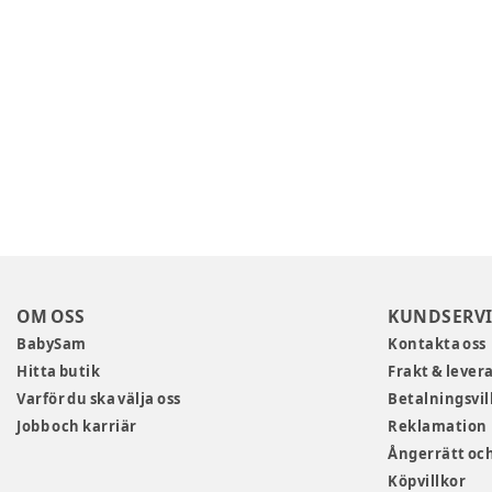
OM OSS
KUNDSERVI
BabySam
Kontakta oss
Hitta butik
Frakt & lever
Varför du ska välja oss
Betalningsvil
Jobb och karriär
Reklamation
Ångerrätt och
Köpvillkor