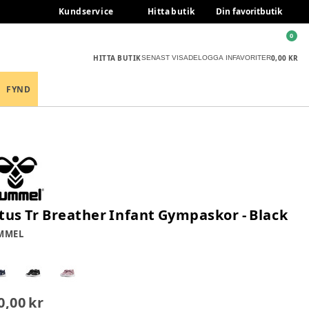
Kundservice
Hitta butik
Din favoritbutik
0
HITTA BUTIK
0,00 KR
SENAST VISADE
LOGGA IN
FAVORITER
FYND
tus Tr Breather Infant Gympaskor - Black
MMEL
0,00 kr