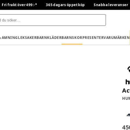
Fri frakt över 499:-*
365 dagars öppet köp
Snabba leveranser
& AMNING
LEKSAKER
BARNKLÄDER
BARNSKOR
PRESENTER
VARUMÄRKEN
Ac
HU
45