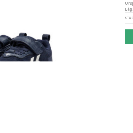
Urs
Läg
STO