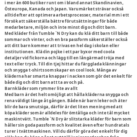
i mer än 600 butiker runt om i bland annat Skandinavien,
Östeuropa, Kanada och Japan. Varumärket strävar också
alltid efter att optimera arbetsprocesser, material mm i ett
försök att säkerställa bättre förutsättningar för både
medarbetare, miljön och inte minst dig och ditt barn.
Med kläder från Tumble `N Dry kan du klä ditt barn till både
sommar och vinter, och en bra passform säkerställer också
att ditt barn kommer att trivas en hel dag i skolan eller
institutionen. Klä din pojke i ett par byxor med coola
detaljer vid fickorna och lägg till en långärmad tröja med
text eller tryck. Till din tjej hittar du färgglada klänningar
och snygga t-shirts som skapar en cool look. Många av
kläderna har smarta knappar i nacken som gör det enkelt för
både dig och ditt barn att ta av och på.
Barnkläder som rymmer lite av allt
Med barn är det helt omöjligt att hålla kläderna snygga och
rena väldigt länge åt gången. Både när barn leker och äter
blir de bara smutsiga, därför är det liten mening med att
köpa kläder som är alldeles för ömtåliga och inte tål mycket
maskintvätt. Tumble `N Dry är slitstarka kläder för barn som
håller sin goda passform och kvalitet även efter hundratals
turer i tvättmaskinen. Vill du därför göra det enkelt för dig