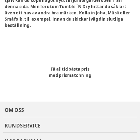
själv kan du köpa något nytt till juniorgarderoben från
denna sida. Men förutom Tumble `N Dry hittar du såklart
även ett hav av andra bra märken. Kolla in
Joha
, Müsli eller
Småfolk, till exempel, innan du skickar iväg din slutliga
beställning.
Få alltid bästa pris
med prismatchning
OM OSS
KUNDSERVICE