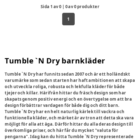
Sida
1
av
0
|
0
av
0
produkter
1
Tumble `N Dry barnkläder
Tumble `N Dry har funnits sedan 2007 och är ett holländskt
varumärke som sedan starten har haft ambitionen att skapa
och utveckla roliga, robusta och lekfulla kläder för både
tjejer och killar. Härifrån hittar du fräsch design som har
skapats genom positiv energi och en övertygelse om att bra
design förbättrar vardagen för både dig och ditt barn.
Tumble `N Dry har en helt naturlig kärlek till vackra och
funktionella kläder, och märket är av tron ​​att detta ska vara
möjligt för alla att äga. Därför hittar du alla deras design till
överkomliga priser, och här får du mycket "valuta för
pengarna". Idag kan du hitta Tumble `N Dry representerade