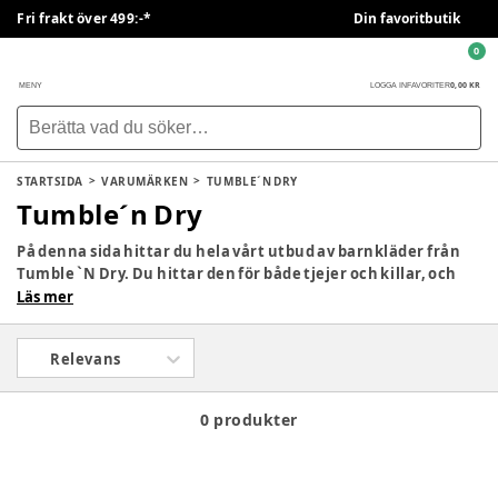
Fri frakt över 499:-*
Din favoritbutik
0
0,00 KR
MENY
LOGGA IN
FAVORITER
STARTSIDA
VARUMÄRKEN
TUMBLE´N DRY
Tumble´n Dry
På denna sida hittar du hela vårt utbud av barnkläder från
Tumble `N Dry. Du hittar den för både tjejer och killar, och
stilen är avslappnad och cool utan för många fina
Läs mer
sensationer, varför den är perfekt för de dagar då du behöver
rusa över fältet. Här är det ofta härliga bomullskvaliteter
Relevans
som dominerar kollektionerna, eftersom det är mjukt och
skönt för ditt barn att bära och samtidigt ger det stor
rörelsefrihet.
0 produkter