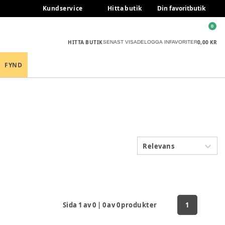
Kundservice
Hitta butik
Din favoritbutik
0
HITTA BUTIK
0,00 KR
SENAST VISADE
LOGGA IN
FAVORITER
FYND
Relevans
Sida
1
av
0
|
0
av
0
produkter
1