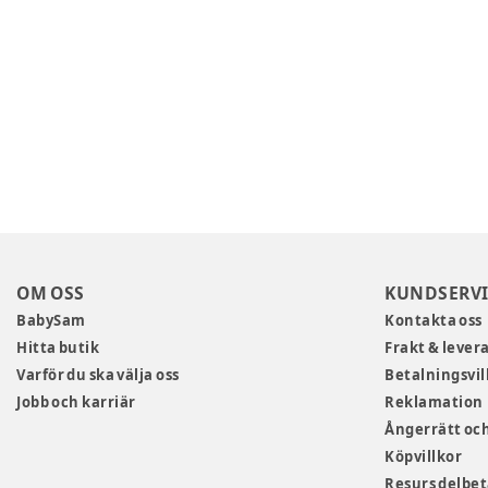
OM OSS
KUNDSERVI
BabySam
Kontakta oss
Hitta butik
Frakt & lever
Varför du ska välja oss
Betalningsvil
Jobb och karriär
Reklamation
Ångerrätt och
Köpvillkor
Resurs delbe