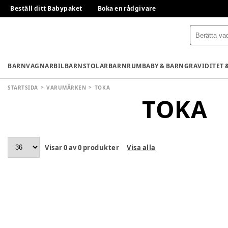
Beställ ditt Babypaket
Boka en rådgivare
BARNVAGNAR
BILBARNSTOLAR
BARNRUM
BABY & BARN
GRAVIDITET 
STARTSIDA
VARUMÄRKEN
TOKA
TOKA
Visar
0
av
0
produkter
Visa alla