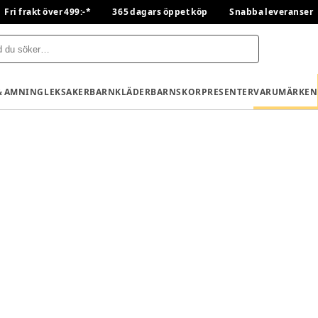
Fri frakt över 499:-*
365 dagars öppet köp
Snabba leveranser
& AMNING
LEKSAKER
BARNKLÄDER
BARNSKOR
PRESENTER
VARUMÄRKEN