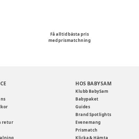
Få alltid bästa pris
med prismatchning
CE
HOS BABYSAM
Klubb BabySam
ans
Babypaket
lkor
Guides
Brand Spotlights
 retur
Evenemang
Prismatch
talning
Klicka & Hämta