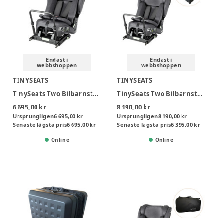
Endast i
Endast i
webbshoppen
webbshoppen
TINYSEATS
TINYSEATS
TinySeats Two Bilbarnstol & Bälteskudde
TinySeats Two Bilbarnstol Inkl. Transportväska
6 695,00 kr
8 190,00 kr
Ursprungligen
6 695,00 kr
Ursprungligen
8 190,00 kr
Senaste lägsta pris
6 695,00 kr
Senaste lägsta pris
6 395,00 kr
Online
Online