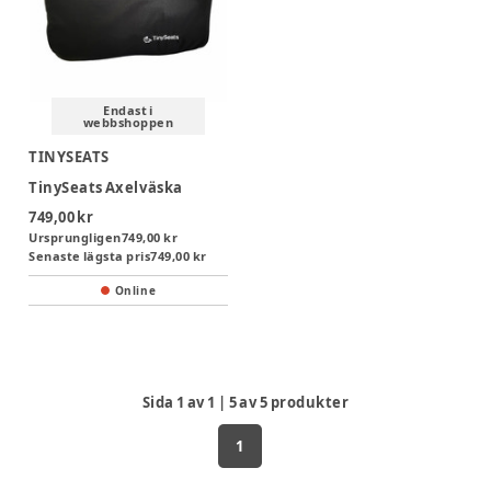
Endast i
webbshoppen
TINYSEATS
TinySeats Axelväska
749,00 kr
Ursprungligen
749,00 kr
Senaste lägsta pris
749,00 kr
Online
Sida
1
av
1
|
5
av
5
produkter
1