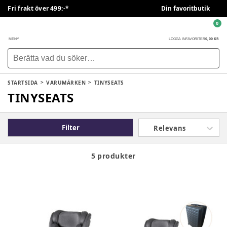
Fri frakt över 499:-*
Din favoritbutik
0
0,00 KR
MENY
LOGGA IN
FAVORITER
STARTSIDA
VARUMÄRKEN
TINYSEATS
TINYSEATS
Filter
Relevans
5 produkter