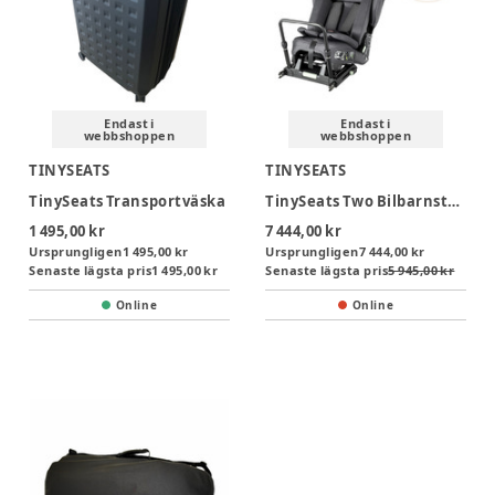
Endast i
Endast i
webbshoppen
webbshoppen
TINYSEATS
TINYSEATS
TinySeats Transportväska
TinySeats Two Bilbarnstol Inkl. Axelväska
1 495,00 kr
7 444,00 kr
Ursprungligen
1 495,00 kr
Ursprungligen
7 444,00 kr
Senaste lägsta pris
1 495,00 kr
Senaste lägsta pris
5 945,00 kr
Online
Online