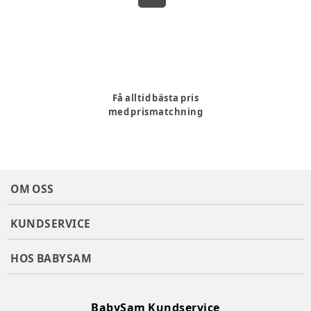
Få alltid bästa pris
med prismatchning
OM OSS
KUNDSERVICE
HOS BABYSAM
BabySam Kundservice