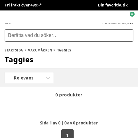
Fri frakt över 499:-*
Din favoritbutik
0
0,00 KR
MENY
LOGGA IN
FAVORITER
STARTSIDA
VARUMÄRKEN
TAGGIES
Taggies
Relevans
0 produkter
Sida
1
av
0
|
0
av
0
produkter
1