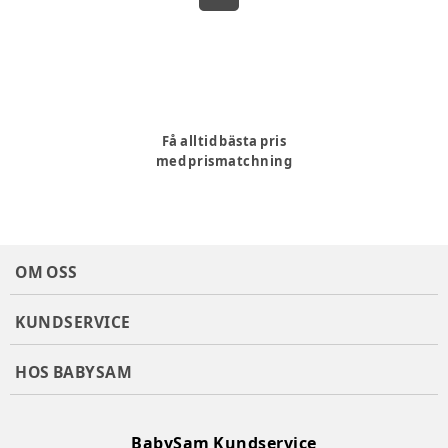
Få alltid bästa pris
med prismatchning
OM OSS
KUNDSERVICE
HOS BABYSAM
BabySam Kundservice