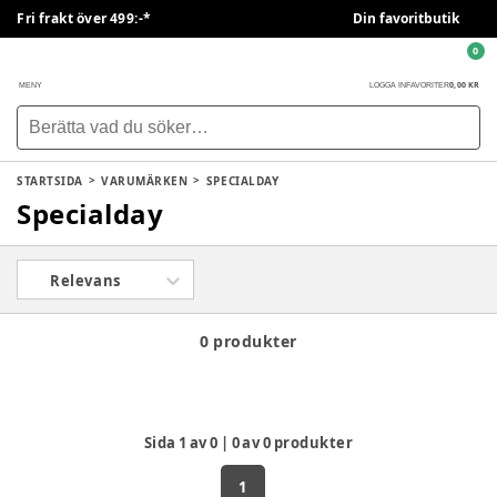
Fri frakt över 499:-*
Din favoritbutik
0
0,00 KR
MENY
LOGGA IN
FAVORITER
STARTSIDA
VARUMÄRKEN
SPECIALDAY
Specialday
Relevans
0 produkter
Sida
1
av
0
|
0
av
0
produkter
1