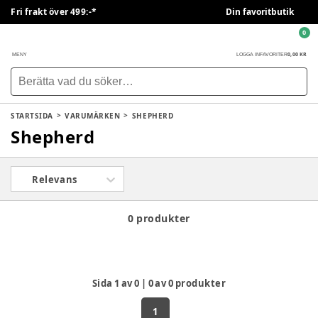
Fri frakt över 499:-*
Din favoritbutik
0
0,00 KR
MENY
LOGGA IN
FAVORITER
STARTSIDA
VARUMÄRKEN
SHEPHERD
Shepherd
Relevans
0 produkter
Sida
1
av
0
|
0
av
0
produkter
1