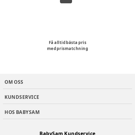
Få alltid bästa pris
med prismatchning
OM OSS
KUNDSERVICE
HOS BABYSAM
BabySam Kundservice