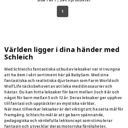
Sida
1
av
1
|
3
av
3
produkter
1
Världen ligger i dina händer med
Schleich
Med Schleichs fantastiska utbud av leksaker var vi tvungna
att ha dem i vårt sortiment här på BabySam. Med sina
fantastiska och realistiska djurteman som Farm World och
Wolf Life täcks behovet av att leka med dinosaurier och
hästar. Du kan hitta leksaker för barn mellan 3 och 8 år och
något för barn mellan 5 och 12 år. Deras leksaker ger upphov
till fantasi och upptäckter av mystiska världar.
När man tillverkar leksaker är det viktigt att ha satta mål för
framgång. Schleichs mål är att ge barn spännande,
pedagogiska och värdefulla lekkoncept som stimulerar
fantasin och utvecklar deras motoriska färdigheter,