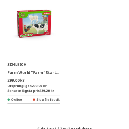
SCHLEICH
Farm World "Farm" Starter Set
299,00 kr
Ursprungligen
299,00 kr
Senaste lägsta pris
239,20 kr
Online
Slutsåld i butik