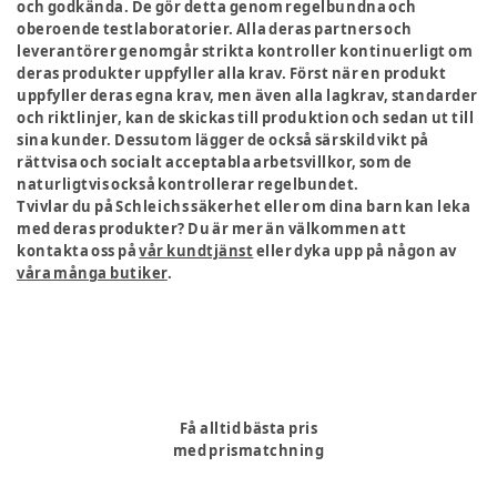
och godkända. De gör detta genom regelbundna och
oberoende testlaboratorier. Alla deras partners och
leverantörer genomgår strikta kontroller kontinuerligt om
deras produkter uppfyller alla krav. Först när en produkt
uppfyller deras egna krav, men även alla lagkrav, standarder
och riktlinjer, kan de skickas till produktion och sedan ut till
sina kunder. Dessutom lägger de också särskild vikt på
rättvisa och socialt acceptabla arbetsvillkor, som de
naturligtvis också kontrollerar regelbundet.
Tvivlar du på Schleichs säkerhet eller om dina barn kan leka
med deras produkter? Du är mer än välkommen att
kontakta oss på
vår kundtjänst
eller dyka upp på någon av
våra många butiker
.
Få alltid bästa pris
med prismatchning