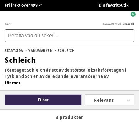
Fri frakt över 499:-*
Din favoritbutik
0
0,00 KR
MENY
LOGGA IN
FAVORITER
STARTSIDA
VARUMÄRKEN
SCHLEICH
Schleich
Företaget Schleich är ett av de största leksaksföretagen i
Tyskland och en av de ledande leverantörerna av
leksaksfigurer. Sedan de grundades 1935 har deras kända
Läs mer
karaktärer och spel sålts i mer än 50 länder och finns i otaliga
barnrum runt om i världen.
Filter
Relevans
3 produkter