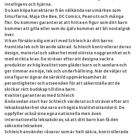
intelligens och hjärna.
Du kan köpa karaktärer från välkända varumärken som
Smurfarna, Maja the Bee, DC Comics, Peanuts och många
fler. Du kommer garanterat att hitta en figur som ditt barn
kommer att gilla eller som du själv kommer att bli nostalgisk
över.
Vi kan försäkra dig om att med Schleich är ditt barns
framtida lek och lärande säkrad. Schleich kontrollerar deras
design, material och säkerhet med största noggrannhet och
med strikta krav. De strävar efter att designa vackra
produkter av hög kvalitet som gläder barn och samlare och
ger timmar av nöje, lek och underhållning. När de väljer ut
sina figurer ägnar de särskild uppmärksamhet åt
personligheter och utseenden för att säkerställa att de
skickar rätt budskap till dina barn.
Kvalitet garanteras med Schleich
Ända sedan start har Schleich värderat och strävat efter att
leksakssäkerhet ska vara av högsta kvalitetsstandard. De
uppfyller också sina egna nationella men även
internationella leksakskrav, så att ditt barn kan få den
säkraste leksaken.
Schleich använder råvaror som är helt säkra, kontrollerade