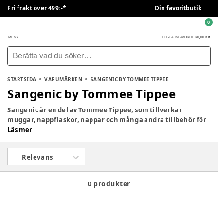
Fri frakt över 499:-*
Din favoritbutik
0
0,00 KR
MENY
LOGGA IN
FAVORITER
STARTSIDA
VARUMÄRKEN
SANGENIC BY TOMMEE TIPPEE
Sangenic by Tommee Tippee
Sangenic är en del av Tommee Tippee, som tillverkar
muggar, nappflaskor, nappar och många andra tillbehör för
barn. Sangenic är ett innovativt avfallssystem som förseglar
Läs mer
varje blöja och ger antibakteriellt skydd. På så sätt kan du
enkelt och snabbt bli av med använda blöjor, våtservetter
Relevans
och annat blöjavfall utan att behöva gå till papperskorgen
varje gång.
0 produkter