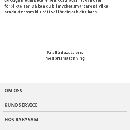
duktiga medarbetare helt kostnadsfritt och utan
förpliktelser. Då kan du bli mycket smartare på vilka
produkter som blir rätt val för dig och ditt barn.
Få alltid bästa pris
med prismatchning
OM OSS
KUNDSERVICE
HOS BABYSAM