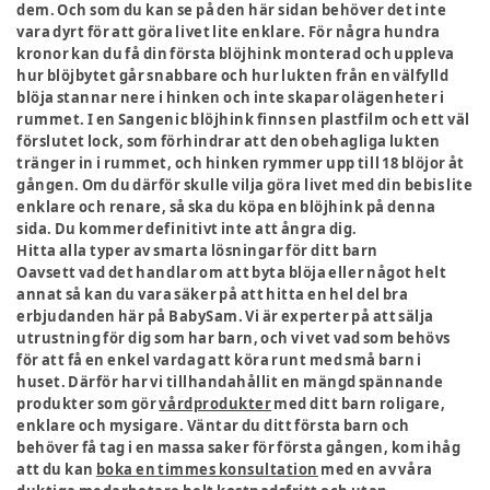
dem. Och som du kan se på den här sidan behöver det inte
vara dyrt för att göra livet lite enklare. För några hundra
kronor kan du få din första blöjhink monterad och uppleva
hur blöjbytet går snabbare och hur lukten från en välfylld
blöja stannar nere i hinken och inte skapar olägenheter i
rummet. I en Sangenic blöjhink finns en plastfilm och ett väl
förslutet lock, som förhindrar att den obehagliga lukten
tränger in i rummet, och hinken rymmer upp till 18 blöjor åt
gången. Om du därför skulle vilja göra livet med din bebis lite
enklare och renare, så ska du köpa en blöjhink på denna
sida. Du kommer definitivt inte att ångra dig.
Hitta alla typer av smarta lösningar för ditt barn
Oavsett vad det handlar om att byta blöja eller något helt
annat så kan du vara säker på att hitta en hel del bra
erbjudanden här på BabySam. Vi är experter på att sälja
utrustning för dig som har barn, och vi vet vad som behövs
för att få en enkel vardag att köra runt med små barn i
huset. Därför har vi tillhandahållit en mängd spännande
produkter som gör
vårdprodukter
med ditt barn roligare,
enklare och mysigare. Väntar du ditt första barn och
behöver få tag i en massa saker för första gången, kom ihåg
att du kan
boka en timmes konsultation
med en av våra