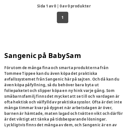
Sida
1
av
0
|
0
av
0
produkter
1
Sangenic på BabySam
Förutom de många fina och smarta produkterna från
Tommee Tippee kan du även köpa det praktiska
avfallssystemet från Sangenic här på sajten. Och då kan du
även köpa påfyllning, så du behöver bara byta ut
foliepaketet och slipper köpa en ny hink varje gång. Som
småbarnsfamilj finns det mycket att se till och vardagen är
ofta hektisk och välfylld av praktiska sysslor. Ofta är det inte
många timmar kvar på dygnet när arbetsdagen är över,
barnen är hämtade, maten lagad och tvätten vikt och därför
är det viktigt att tänka på tidsbesparande lösningar.
Lyckligtvis finns det många av dem, och Sangenic är en av