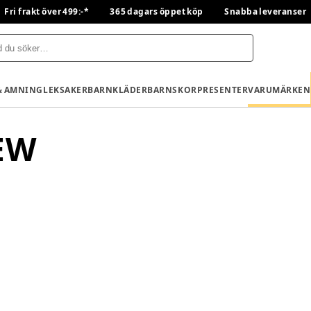
Fri frakt över 499:-*
365 dagars öppet köp
Snabba leveranser
& AMNING
LEKSAKER
BARNKLÄDER
BARNSKOR
PRESENTER
VARUMÄRKEN
EW