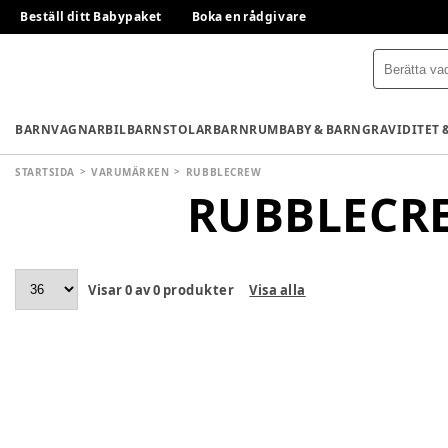
Beställ ditt Babypaket
Boka en rådgivare
BARNVAGNAR
BILBARNSTOLAR
BARNRUM
BABY & BARN
GRAVIDITET 
STARTSIDA
VARUMÄRKEN
RUBBLECREW
RUBBLECR
Visar
0
av
0
produkter
Visa alla