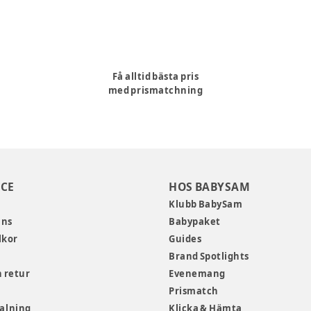
Få alltid bästa pris
med prismatchning
CE
HOS BABYSAM
Klubb BabySam
ans
Babypaket
lkor
Guides
Brand Spotlights
 retur
Evenemang
Prismatch
talning
Klicka & Hämta