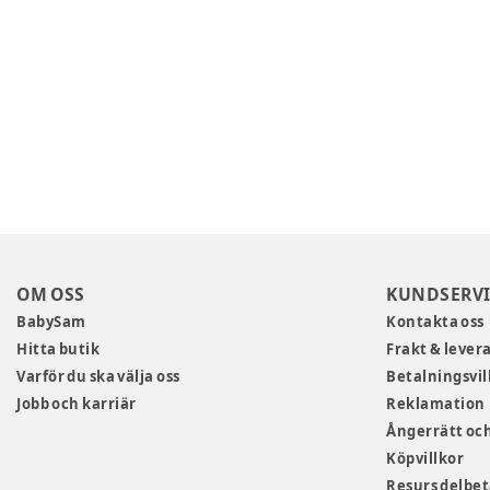
OM OSS
KUNDSERVI
BabySam
Kontakta oss
Hitta butik
Frakt & lever
Varför du ska välja oss
Betalningsvil
Jobb och karriär
Reklamation
Ångerrätt och
Köpvillkor
Resurs delbe