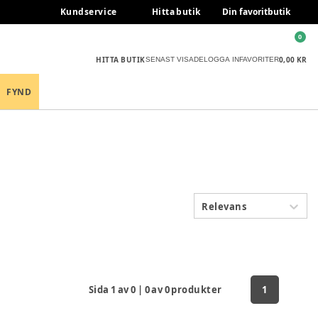
Kundservice
Hitta butik
Din favoritbutik
0
HITTA BUTIK
0,00 KR
SENAST VISADE
LOGGA IN
FAVORITER
FYND
Relevans
Sida
1
av
0
|
0
av
0
produkter
1