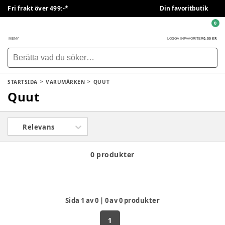
Fri frakt över 499:-*
Din favoritbutik
0
0,00 KR
MENY
LOGGA IN
FAVORITER
STARTSIDA
VARUMÄRKEN
QUUT
Quut
Relevans
0 produkter
Sida
1
av
0
|
0
av
0
produkter
1