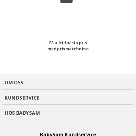
Få alltid bästa pris
med prismatchning
OM OSS
KUNDSERVICE
HOS BABYSAM
BabySam Kundservice