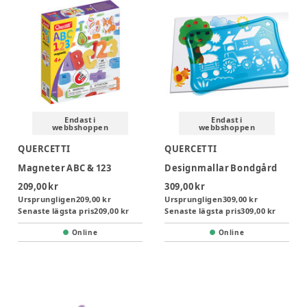
Endast i
Endast i
webbshoppen
webbshoppen
QUERCETTI
QUERCETTI
Magneter ABC & 123
Designmallar Bondgård
209,00 kr
309,00 kr
Ursprungligen
209,00 kr
Ursprungligen
309,00 kr
Senaste lägsta pris
209,00 kr
Senaste lägsta pris
309,00 kr
Online
Online