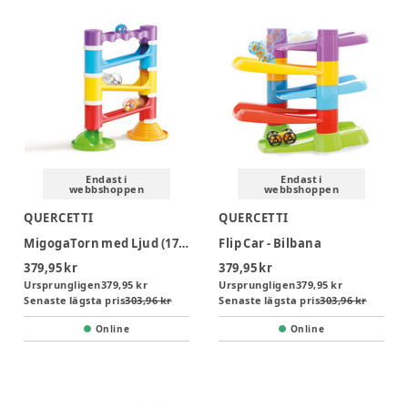
Endast i
Endast i
webbshoppen
webbshoppen
QUERCETTI
QUERCETTI
MigogaTorn med Ljud (17 delar)
Flip Car - Bilbana
379,95 kr
379,95 kr
Ursprungligen
379,95 kr
Ursprungligen
379,95 kr
Senaste lägsta pris
303,96 kr
Senaste lägsta pris
303,96 kr
Online
Online