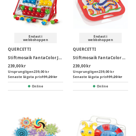
Endast i
Endast i
webbshoppen
webbshoppen
QUERCETTI
QUERCETTI
Stiftmosaik FantaColor Junior Basic
Stiftmosaik FantaColor Design 300 delar
239,00 kr
239,00 kr
Ursprungligen
239,00 kr
Ursprungligen
239,00 kr
Senaste lägsta pris
191,20 kr
Senaste lägsta pris
191,20 kr
Online
Online