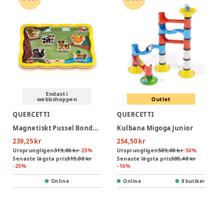
Endast i
webbshoppen
Outlet
QUERCETTI
QUERCETTI
Magnetiskt Pussel Bondgård
Kulbana Migoga Junior
239,25 kr
254,50 kr
Ursprungligen
319,00 kr
-
25
%
Ursprungligen
509,00 kr
-
50
%
Senaste lägsta pris
319,00 kr
Senaste lägsta pris
305,40 kr
-
25
%
-
16
%
Online
Online
8 butiker