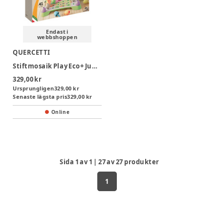
Endast i
webbshoppen
QUERCETTI
Stiftmosaik Play Eco+ Jumbo Peggy Evo
329,00 kr
Ursprungligen
329,00 kr
Senaste lägsta pris
329,00 kr
Online
Sida
1
av
1
|
27
av
27
produkter
1