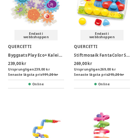
Endast i
Endast i
webbshoppen
webbshoppen
QUERCETTI
QUERCETTI
Byggsats Play Eco+ Kaleido Gears
Stiftmosaik FantaColor Startsats
239,00 kr
269,00 kr
Ursprungligen
239,00 kr
Ursprungligen
269,00 kr
Senaste lägsta pris
191,20 kr
Senaste lägsta pris
215,20 kr
Online
Online