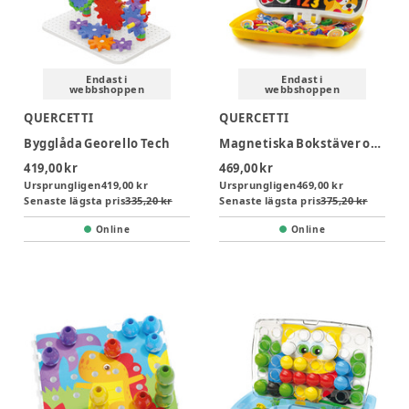
Endast i
Endast i
webbshoppen
webbshoppen
QUERCETTI
QUERCETTI
Bygglåda Georello Tech
Magnetiska Bokstäver och Siffror
419,00 kr
469,00 kr
Ursprungligen
419,00 kr
Ursprungligen
469,00 kr
Senaste lägsta pris
335,20 kr
Senaste lägsta pris
375,20 kr
Online
Online