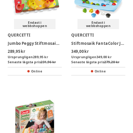
Endast i
Endast i
webbshoppen
webbshoppen
QUERCETTI
QUERCETTI
Jumbo Peggy Stiftmosaik (45 delar)
Stiftmosaik FantaColor Junior Play Eco+
289,95 kr
349,00 kr
Ursprungligen
289,95 kr
Ursprungligen
349,00 kr
Senaste lägsta pris
231,96 kr
Senaste lägsta pris
279,20 kr
Online
Online