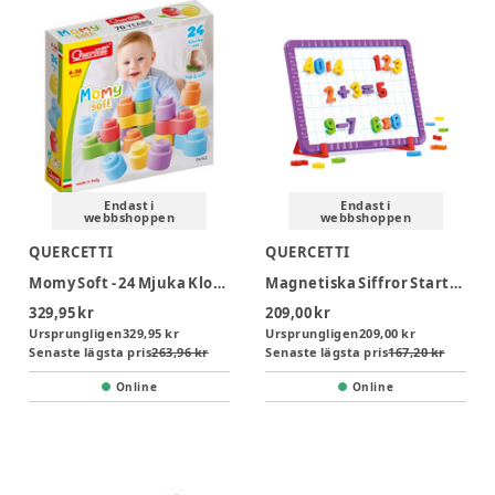
Endast i
Endast i
webbshoppen
webbshoppen
QUERCETTI
QUERCETTI
Momy Soft - 24 Mjuka Klossar
Magnetiska Siffror Startkit
329,95 kr
209,00 kr
Ursprungligen
329,95 kr
Ursprungligen
209,00 kr
Senaste lägsta pris
263,96 kr
Senaste lägsta pris
167,20 kr
Online
Online