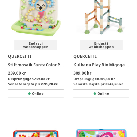
Endast i
Endast i
webbshoppen
webbshoppen
QUERCETTI
QUERCETTI
Stiftmosaik FantaColor Play Eco+
Kulbana Play Bio Migoga Marble Run
239,00 kr
309,00 kr
Ursprungligen
239,00 kr
Ursprungligen
309,00 kr
Senaste lägsta pris
191,20 kr
Senaste lägsta pris
247,20 kr
Online
Online