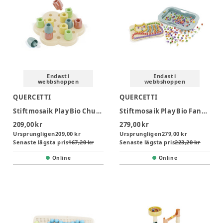
Endast i
Endast i
webbshoppen
webbshoppen
QUERCETTI
QUERCETTI
Stiftmosaik Play Bio Chunky Peggy
Stiftmosaik Play Bio FantaColor Design 160 delar
209,00 kr
279,00 kr
Ursprungligen
209,00 kr
Ursprungligen
279,00 kr
Senaste lägsta pris
167,20 kr
Senaste lägsta pris
223,20 kr
Online
Online