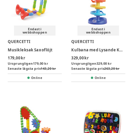
Endast i
Endast i
webbshoppen
webbshoppen
QUERCETTI
QUERCETTI
Musikleksak Saxoflöjt
Kulbana med Lysande Kulor
179,00 kr
329,00 kr
Ursprungligen
179,00 kr
Ursprungligen
329,00 kr
Senaste lägsta pris
143,20 kr
Senaste lägsta pris
263,20 kr
Online
Online