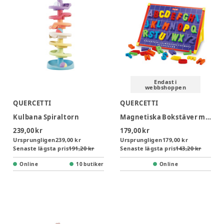
Endast i
webbshoppen
QUERCETTI
QUERCETTI
Kulbana Spiraltorn
Magnetiska Bokstäver med Tavla
239,00 kr
179,00 kr
Ursprungligen
239,00 kr
Ursprungligen
179,00 kr
Senaste lägsta pris
191,20 kr
Senaste lägsta pris
143,20 kr
Online
10 butiker
Online