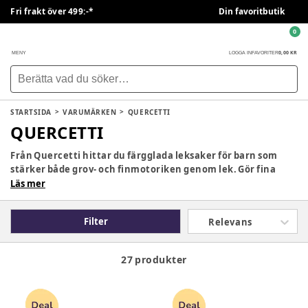
Fri frakt över 499:-*
Din favoritbutik
0
0,00 KR
MENY
LOGGA IN
FAVORITER
STARTSIDA
VARUMÄRKEN
QUERCETTI
QUERCETTI
Från Quercetti hittar du färgglada leksaker för barn som
stärker både grov- och finmotoriken genom lek. Gör fina
motiv med stiftmosaik, eller få grepp om siffror och
Läs mer
bokstäver med magneter som kan sättas på den
medföljande tavlan eller på kylen hemma. Släpp loss din
Filter
Relevans
kreativitet och fantasi med leksaker från Quercetti.
27 produkter