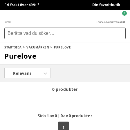
Fri frakt över 499:-*
Din favoritbutik
0
0,00 KR
MENY
LOGGA IN
FAVORITER
STARTSIDA
VARUMÄRKEN
PURELOVE
Purelove
Relevans
0 produkter
Sida
1
av
0
|
0
av
0
produkter
1