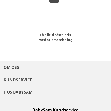
Få alltid bästa pris
med prismatchning
OM OSS
KUNDSERVICE
HOS BABYSAM
BabySam Kundservice