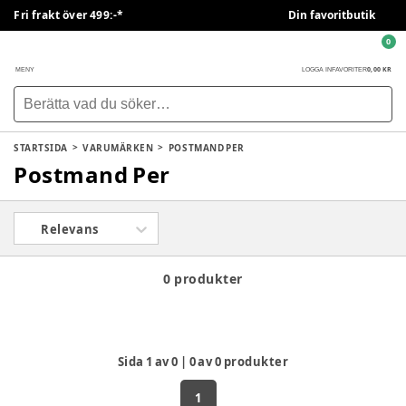
Fri frakt över 499:-*
Din favoritbutik
0
0,00 KR
MENY
LOGGA IN
FAVORITER
STARTSIDA
VARUMÄRKEN
POSTMAND PER
Postmand Per
Relevans
0 produkter
Sida
1
av
0
|
0
av
0
produkter
1