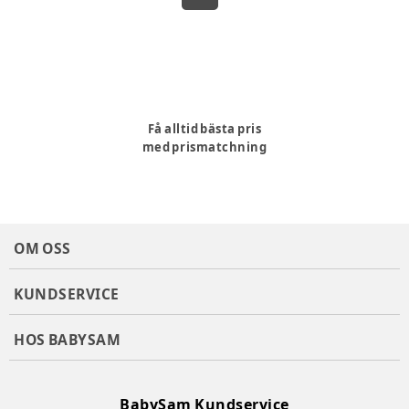
Få alltid bästa pris
med prismatchning
OM OSS
KUNDSERVICE
HOS BABYSAM
BabySam Kundservice