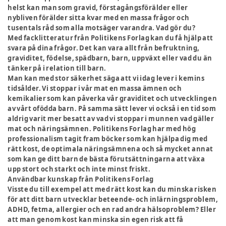
helst kan man som gravid, förstagångsförälder eller
nybliven förälder sitta kvar med en massa frågor och
tusentals råd som alla motsäger varandra. Vad gör du?
Med facklitteratur från Politikens Forlag kan du få hjälp att
svara på dina frågor. Det kan vara allt från befruktning,
graviditet, födelse, spädbarn, barn, uppväxt eller vad du än
tänker på i relation till barn.
Man kan med stor säkerhet säga att vi idag lever i kemins
tidsålder. Vi stoppar i vår mat en massa ämnen och
kemikalier som kan påverka vår graviditet och utvecklingen
av vårt ofödda barn. På samma sätt lever vi också i en tid som
aldrig varit mer besatt av vad vi stoppar i munnen vad gäller
mat och näringsämnen. Politikens Forlag har med hög
professionalism tagit fram böcker som kan hjälpa dig med
rätt kost, de optimala näringsämnena och så mycket annat
som kan ge ditt barn de bästa förutsättningarna att växa
upp stort och starkt och inte minst friskt.
Användbar kunskap från Politikens Forlag
Visste du till exempel att med rätt kost kan du minska risken
för att ditt barn utvecklar beteende- och inlärningsproblem,
ADHD, fetma, allergier och en rad andra hälsoproblem? Eller
att man genom kost kan minska sin egen risk att få