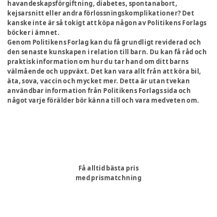
havandeskapsförgiftning, diabetes, spontanabort,
kejsarsnitt eller andra förlossningskomplikationer? Det
kanske inte är så tokigt att köpa någon av Politikens Forlags
böcker i ämnet.
Genom Politikens Forlag kan du få grundligt reviderad och
den senaste kunskapen i relation till barn. Du kan få råd och
praktisk information om hur du tar hand om ditt barns
välmående och uppväxt. Det kan vara allt från att köra bil,
äta, sova, vaccin och mycket mer. Detta är utan tvekan
användbar information från Politikens Forlags sida och
något varje förälder bör känna till och vara medveten om.
Få alltid bästa pris
med prismatchning