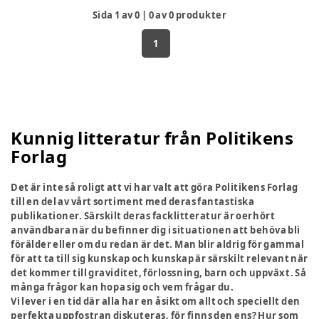
Sida
1
av
0
|
0
av
0
produkter
1
Kunnig litteratur från Politikens
Forlag
Det är inte så roligt att vi har valt att göra Politikens Forlag
till en del av vårt sortiment med deras fantastiska
publikationer. Särskilt deras facklitteratur är oerhört
användbara när du befinner dig i situationen att behöva bli
förälder eller om du redan är det. Man blir aldrig för gammal
för att ta till sig kunskap och kunskap är särskilt relevant när
det kommer till graviditet, förlossning, barn och uppväxt. Så
många frågor kan hopa sig och vem frågar du.
Vi lever i en tid där alla har en åsikt om allt och speciellt den
perfekta uppfostran diskuteras, för finns den ens? Hur som