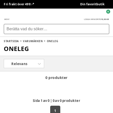
Fri frakt över 499:-*
Din favoritbutik
0
0,00 KR
MENY
LOGGA IN
FAVORITER
STARTSIDA
VARUMÄRKEN
ONELEG
ONELEG
Relevans
0 produkter
Sida
1
av
0
|
0
av
0
produkter
1