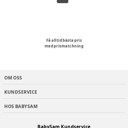
Få alltid bästa pris
med prismatchning
OM OSS
KUNDSERVICE
HOS BABYSAM
BabySam Kundservice