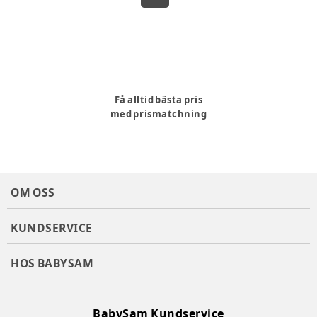
Få alltid bästa pris
med prismatchning
OM OSS
KUNDSERVICE
HOS BABYSAM
BabySam Kundservice