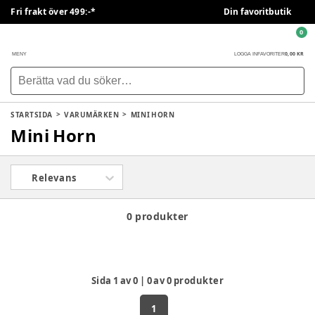
Fri frakt över 499:-*
Din favoritbutik
0
0,00 KR
MENY
LOGGA IN
FAVORITER
STARTSIDA
VARUMÄRKEN
MINI HORN
Mini Horn
Relevans
0 produkter
Sida
1
av
0
|
0
av
0
produkter
1