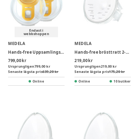
Endast i
webbshoppen
MEDELA
MEDELA
Hands-free Uppsamlingskupor- 2-pack
Hands-free brösttratt 2-pack
799,00 kr
219,00 kr
Ursprungligen
799,00 kr
Ursprungligen
219,00 kr
Senaste lägsta pris
639,20 kr
Senaste lägsta pris
175,20 kr
Online
Online
10 butiker