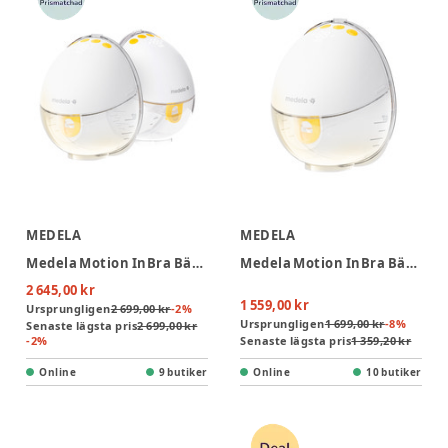
MEDELA
MEDELA
Medela Motion InBra Bärbar Bröstpump Dubbel
Medela Motion InBra Bärbar Bröstpump Enkel
2 645,00 kr
1 559,00 kr
Ursprungligen
2 699,00 kr
-
2
%
Ursprungligen
1 699,00 kr
-
8
%
Senaste lägsta pris
2 699,00 kr
-
2
%
Senaste lägsta pris
1 359,20 kr
Online
9 butiker
Online
10 butiker