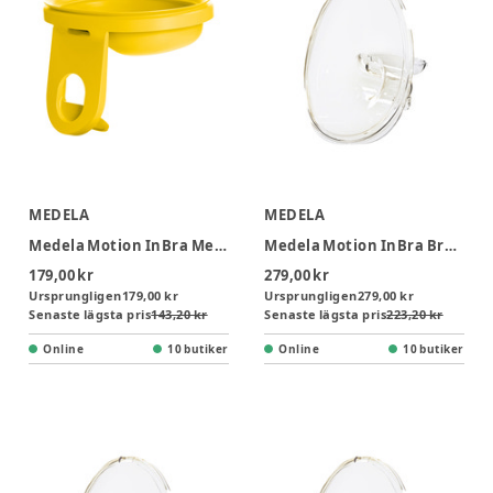
MEDELA
MEDELA
Medela Motion InBra Membran, 2-pack
Medela Motion InBra Brösttrattar 27 mm, 2-pack
179,00 kr
279,00 kr
Ursprungligen
179,00 kr
Ursprungligen
279,00 kr
Senaste lägsta pris
143,20 kr
Senaste lägsta pris
223,20 kr
Online
10 butiker
Online
10 butiker