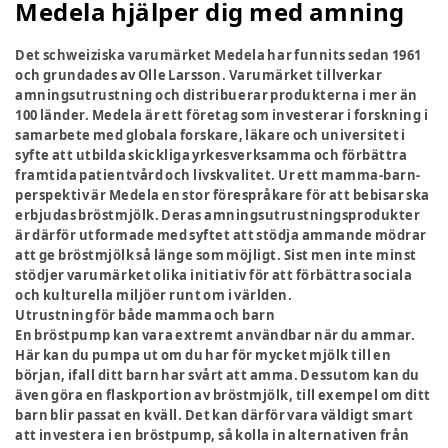
Medela hjälper dig med amning
Det schweiziska varumärket Medela har funnits sedan 1961
och grundades av Olle Larsson. Varumärket tillverkar
amningsutrustning och distribuerar produkterna i mer än
100 länder. Medela är ett företag som investerar i forskning i
samarbete med globala forskare, läkare och universitet i
syfte att utbilda skickliga yrkesverksamma och förbättra
framtida patientvård och livskvalitet. Ur ett mamma-barn-
perspektiv är Medela en stor förespråkare för att bebisar ska
erbjudas bröstmjölk. Deras amningsutrustningsprodukter
är därför utformade med syftet att stödja ammande mödrar
att ge bröstmjölk så länge som möjligt. Sist men inte minst
stödjer varumärket olika initiativ för att förbättra sociala
och kulturella miljöer runt om i världen.
Utrustning för både mamma och barn
En bröstpump kan vara extremt användbar när du ammar.
Här kan du pumpa ut om du har för mycket mjölk till en
början, ifall ditt barn har svårt att amma. Dessutom kan du
även göra en flaskportion av bröstmjölk, till exempel om ditt
barn blir passat en kväll. Det kan därför vara väldigt smart
att investera i en bröstpump, så kolla in alternativen från