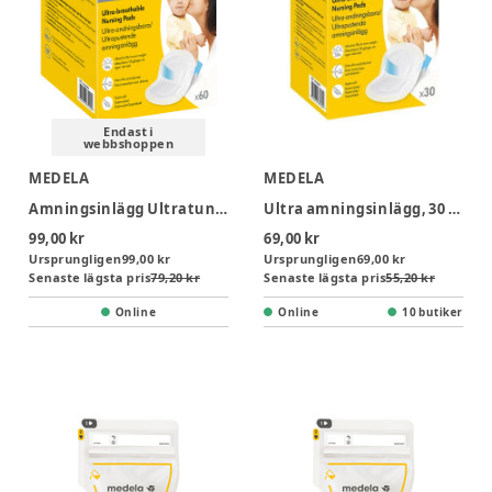
Endast i
webbshoppen
MEDELA
MEDELA
Amningsinlägg Ultratunna 60 st
Ultra amningsinlägg, 30 stk
99,00 kr
69,00 kr
Ursprungligen
99,00 kr
Ursprungligen
69,00 kr
Senaste lägsta pris
79,20 kr
Senaste lägsta pris
55,20 kr
Online
Online
10 butiker