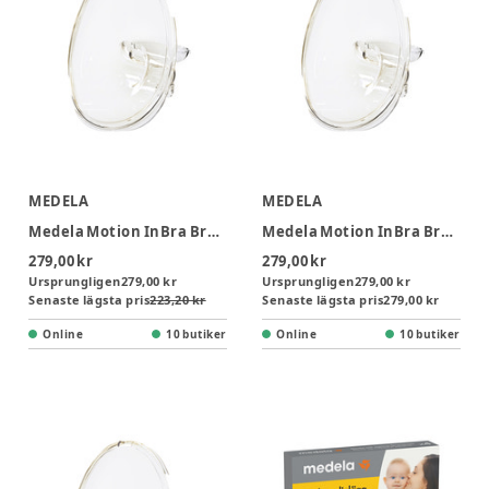
MEDELA
MEDELA
Medela Motion InBra Brösttrattar 24 mm, 2-pack
Medela Motion InBra Brösttrattar 21 mm, 2-pack
279,00 kr
279,00 kr
Ursprungligen
279,00 kr
Ursprungligen
279,00 kr
Senaste lägsta pris
223,20 kr
Senaste lägsta pris
279,00 kr
Online
10 butiker
Online
10 butiker