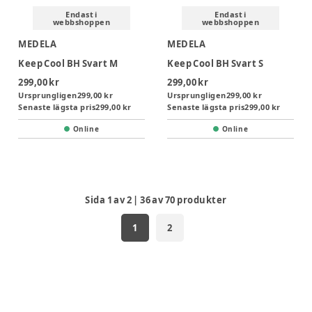
Endast i
Endast i
webbshoppen
webbshoppen
MEDELA
MEDELA
Keep Cool BH Svart M
Keep Cool BH Svart S
299,00 kr
299,00 kr
Ursprungligen
299,00 kr
Ursprungligen
299,00 kr
Senaste lägsta pris
299,00 kr
Senaste lägsta pris
299,00 kr
Online
Online
Sida
1
av
2
|
36
av
70
produkter
1
2