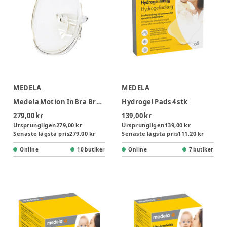
MEDELA
MEDELA
Medela Motion InBra Brösttrattar 18 mm, 2-pack
Hydrogel Pads 4 stk
279,00 kr
139,00 kr
Ursprungligen
279,00 kr
Ursprungligen
139,00 kr
Senaste lägsta pris
279,00 kr
Senaste lägsta pris
111,20 kr
Online
10 butiker
Online
7 butiker