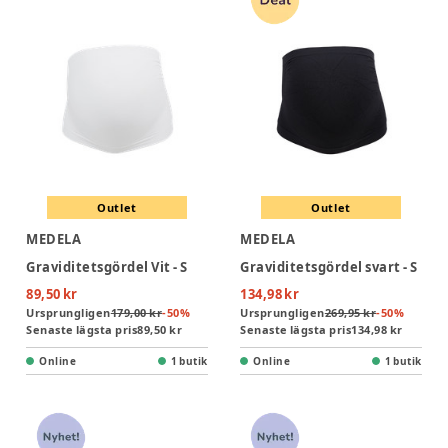
Outlet
Outlet
MEDELA
MEDELA
Graviditetsgördel Vit - S
Graviditetsgördel svart - S
89,50 kr
134,98 kr
Ursprungligen
179,00 kr
-
50
%
Ursprungligen
269,95 kr
-
50
%
Senaste lägsta pris
89,50 kr
Senaste lägsta pris
134,98 kr
Online
1 butik
Online
1 butik