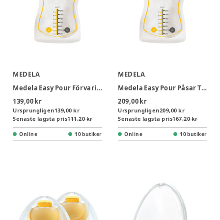
MEDELA
MEDELA
Medela Easy Pour Förvaringspåsar Till Bröstmjölk - 25 st
Medela Easy Pour Påsar Till Bröstmjölk - 50 st
139,00 kr
209,00 kr
Ursprungligen
139,00 kr
Ursprungligen
209,00 kr
Senaste lägsta pris
111,20 kr
Senaste lägsta pris
167,20 kr
Online
10 butiker
Online
10 butiker