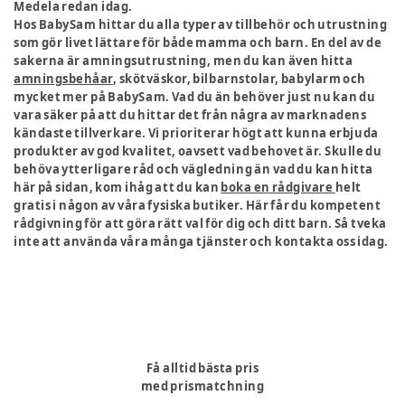
Medela redan idag.
Hos BabySam hittar du alla typer av tillbehör och utrustning
som gör livet lättare för både mamma och barn. En del av de
sakerna är amningsutrustning, men du kan även hitta
amningsbehåar
, skötväskor, bilbarnstolar, babylarm och
mycket mer på BabySam. Vad du än behöver just nu kan du
vara säker på att du hittar det från några av marknadens
kändaste tillverkare. Vi prioriterar högt att kunna erbjuda
produkter av god kvalitet, oavsett vad behovet är. Skulle du
behöva ytterligare råd och vägledning än vad du kan hitta
här på sidan, kom ihåg att du kan
boka en rådgivare
helt
gratis i någon av våra fysiska butiker. Här får du kompetent
rådgivning för att göra rätt val för dig och ditt barn. Så tveka
inte att använda våra många tjänster och kontakta oss idag.
Få alltid bästa pris
med prismatchning