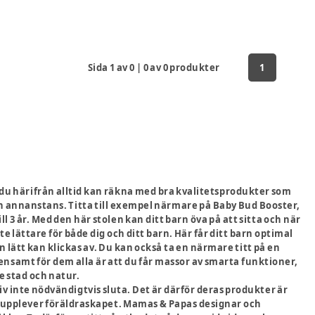
Sida
1
av
0
|
0
av
0
produkter
1
 du härifrån alltid kan räkna med bra kvalitetsprodukter som
on annanstans. Titta till exempel närmare på Baby Bud Booster,
 3 år. Med den här stolen kan ditt barn öva på att sitta och när
e lättare för både dig och ditt barn. Här får ditt barn optimal
 lätt kan klickas av. Du kan också ta en närmare titt på en
nsamt för dem alla är att du får massor av smarta funktioner,
e stad och natur.
liv inte nödvändigtvis sluta. Det är därför deras produkter är
 du upplever föräldraskapet. Mamas & Papas designar och