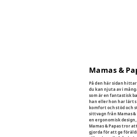
Mamas & Pa
På den här sidan hitta
du kan njuta av i mång
som är en fantastisk ba
han eller hon har lärt 
komfort och stöd och st
sittvagn från Mamas & 
en ergonomisk design, 
Mamas & Papas tror att 
gjorda för att ge föräl