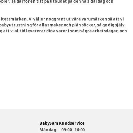
öbler. Ta därför en titt på utbudet på denna sida idag och
itetsmärken. Vi väljer noggrant ut våra
varumärken
så att vi
 babyutrustning för alla smaker och plånböcker, så ge dig själv
åg att vi alltid levererar dina varor inom några arbetsdagar, och
BabySam Kundservice
Måndag
09:00 - 16:00