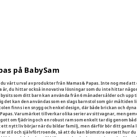
pas på BabySam
r du vårt urval av produkter från Mamas & Papas. Inte nog med att
a år, du hittar också innovativa lösningar som du inte hittar någ
bysits som ditt barn kan använda från 6 månaders ålder och upp till
sig det kan den användas som en slags barnstol som gör måltiden lit
olen finns i en snygg och enkel design, där både brickan och dynan
Papas. Varumärket tillverkar olika serier av sittvagnar, men geme
gott om fjädring och en robust ram som enkelt tar dig genom båd
ett nytt liv börjar när du bildar familj, men därför bör ditt gamla 
drar stil och självförtroende, så att du kan blomstra oavsett hur