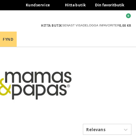
Kundservice
Hitta butik
Din favoritbutik
0
HITTA BUTIK
0,00 KR
SENAST VISADE
LOGGA IN
FAVORITER
FYND
Relevans