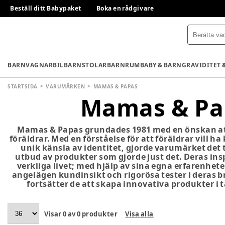
Beställ ditt Babypaket
Boka en rådgivare
BARNVAGNAR
BILBARNSTOLAR
BARNRUM
BABY & BARN
GRAVIDITET 
STARTSIDA
VARUMÄRKEN
MAMAS & PAPAS
Mamas & Pa
Mamas & Papas grundades 1981 med en önskan a
föräldrar. Med en förståelse för att föräldrar vill 
unik känsla av identitet, gjorde varumärket det ti
utbud av produkter som gjorde just det. Deras in
verkliga livet; med hjälp av sina egna erfarenhete
angelägen kundinsikt och rigorösa tester i deras b
fortsätter de att skapa innovativa produkter i
Visar
0
av
0
produkter
Visa alla