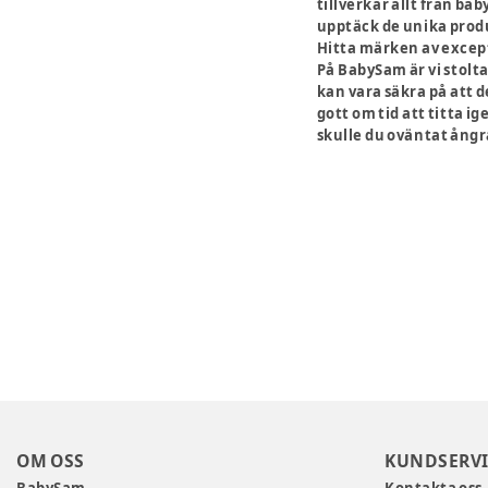
tillverkar allt från ba
upptäck de unika prod
Hitta märken av except
På BabySam är vi stolt
kan vara säkra på att d
gott om tid att titta i
skulle du oväntat ångra
OM OSS
KUNDSERVI