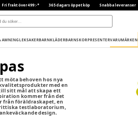
Fri frakt över 499:-*
365 dagars öppet köp
Snabba leveranser
& AMNING
LEKSAKER
BARNKLÄDER
BARNSKOR
PRESENTER
VARUMÄRKEN
pas
tt möta behoven hos nya
ha kvalitetsprodukter med en
ll sitt mål att skapa ett
spiration kommer från det
r från föräldraskapet, en
rittiska testlaboratorium,
 tankeväckande design.