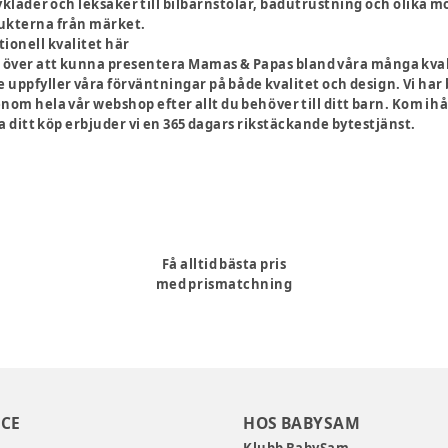
bykläder och leksaker till bilbarnstolar, badutrustning och olika m
ukterna från märket.
ionell kvalitet här
a över att kunna presentera Mamas & Papas bland våra många kval
e uppfyller våra förväntningar på både kvalitet och design. Vi har
genom hela vår webshop efter allt du behöver till ditt barn. Kom ih
 ditt köp erbjuder vi en 365 dagars rikstäckande bytestjänst.
Få alltid bästa pris
med prismatchning
CE
HOS BABYSAM