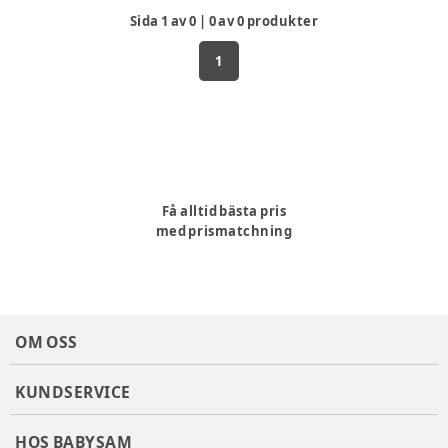
Sida
1
av
0
|
0
av
0
produkter
1
Få alltid bästa pris
med prismatchning
OM OSS
KUNDSERVICE
HOS BABYSAM