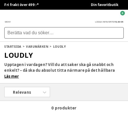
Fri frakt över 499:-*
Din favoritbutik
0
0,00 KR
MENY
LOGGA IN
FAVORITER
STARTSIDA
VARUMÄRKEN
LOUDLY
LOUDLY
Upptagen i vardagen? Vill du att saker ska gå snabbt och
enkelt? – då ska du absolut titta närmare på det hållbara
utbudet från LOUDLY. Allt från klänningar, kjolar, byxor, T-
Läs mer
shirts och bodys i hög kvalitet med fokus på funktionalitet i
vardagen. Barnkläderna är gjorda av ekologisk bomull med
Relevans
fokus på hållbarhet genom hela värdekedjan. Tanken
bakom LOUDLYs design är att undvika krävande aktiviteter
som krånglet med små knappar och dragkedjor.
0 produkter