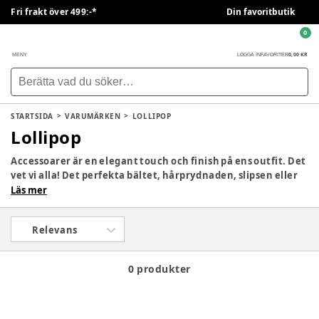
Fri frakt över 499:-*
Din favoritbutik
0
0,00 KR
MENY
LOGGA IN
FAVORITER
STARTSIDA
VARUMÄRKEN
LOLLIPOP
Lollipop
Accessoarer är en elegant touch och finish på ens outfit. Det
vet vi alla! Det perfekta bältet, hårprydnaden, slipsen eller
något annat. Bara det sista uttalandet. Varför ska det vara
Läs mer
annorlunda med barn? Det är här märket Lollipop kommer
in i bilden. Barn utvecklar i tidig ålder en personlighet och
Relevans
modesmak, vilket Lollipop har väntat på. De har ett stort
utbud av tillbehör för barn, som finns att se här på BabySam.
0 produkter