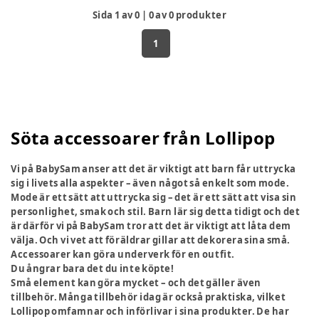
Sida
1
av
0
|
0
av
0
produkter
1
Söta accessoarer från Lollipop
Vi på BabySam anser att det är viktigt att barn får uttrycka
sig i livets alla aspekter – även något så enkelt som mode.
Mode är ett sätt att uttrycka sig – det är ett sätt att visa sin
personlighet, smak och stil. Barn lär sig detta tidigt och det
är därför vi på BabySam tror att det är viktigt att låta dem
välja. Och vi vet att föräldrar gillar att dekorera sina små.
Accessoarer kan göra underverk för en outfit.
Du ångrar bara det du inte köpte!
Små element kan göra mycket – och det gäller även
tillbehör. Många tillbehör idag är också praktiska, vilket
Lollipop omfamnar och införlivar i sina produkter. De har