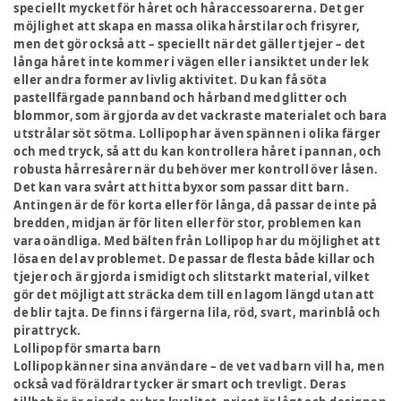
speciellt mycket för håret och håraccessoarerna. Det ger
möjlighet att skapa en massa olika hårstilar och frisyrer,
men det gör också att – speciellt när det gäller tjejer – det
långa håret inte kommer i vägen eller i ansiktet under lek
eller andra former av livlig aktivitet. Du kan få söta
pastellfärgade pannband och hårband med glitter och
blommor, som är gjorda av det vackraste materialet och bara
utstrålar söt sötma. Lollipop har även spännen i olika färger
och med tryck, så att du kan kontrollera håret i pannan, och
robusta hårresårer när du behöver mer kontroll över låsen.
Det kan vara svårt att hitta byxor som passar ditt barn.
Antingen är de för korta eller för långa, då passar de inte på
bredden, midjan är för liten eller för stor, problemen kan
vara oändliga. Med bälten från Lollipop har du möjlighet att
lösa en del av problemet. De passar de flesta både killar och
tjejer och är gjorda i smidigt och slitstarkt material, vilket
gör det möjligt att sträcka dem till en lagom längd utan att
de blir tajta. De finns i färgerna lila, röd, svart, marinblå och
pirattryck.
Lollipop för smarta barn
Lollipop känner sina användare – de vet vad barn vill ha, men
också vad föräldrar tycker är smart och trevligt. Deras