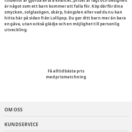
tillbehör är gjorda av bra kvalitet, priset är lågt och designen
är något som ett barn kommer att falla för. Köp därför dina
smycken, solglasögon, skärp, hängslen eller vad du nu kan
hitta här på sidan från Lollipop. Du ger ditt barn mer än bara
en gåva, utan också glädje och en möjlighet till personlig
utveckling.
Få alltid bästa pris
med prismatchning
OM OSS
KUNDSERVICE