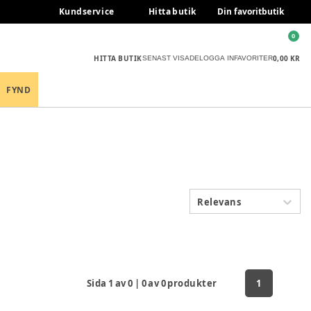
Kundservice
Hitta butik
Din favoritbutik
0
HITTA BUTIK
0,00 KR
SENAST VISADE
LOGGA IN
FAVORITER
FYND
Relevans
Sida
1
av
0
|
0
av
0
produkter
1