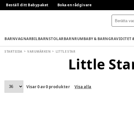
Beställ ditt Babypaket
Boka en rådgivare
BARNVAGNAR
BILBARNSTOLAR
BARNRUM
BABY & BARN
GRAVIDITET 
STARTSIDA
VARUMÄRKEN
LITTLE STAR
Little Sta
Visar
0
av
0
produkter
Visa alla