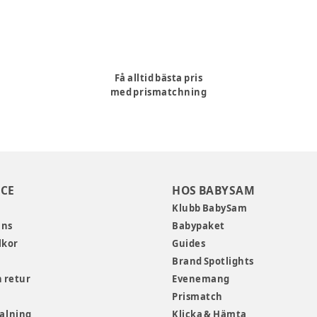
Få alltid bästa pris
med prismatchning
CE
HOS BABYSAM
Klubb BabySam
ans
Babypaket
lkor
Guides
Brand Spotlights
 retur
Evenemang
Prismatch
talning
Klicka & Hämta