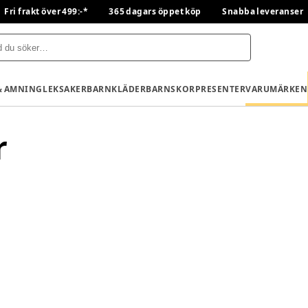
Fri frakt över 499:-*
365 dagars öppet köp
Snabba leveranser
& AMNING
LEKSAKER
BARNKLÄDER
BARNSKOR
PRESENTER
VARUMÄRKEN
r