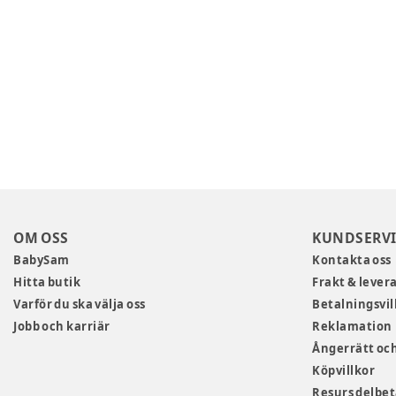
OM OSS
KUNDSERVI
BabySam
Kontakta oss
Hitta butik
Frakt & lever
Varför du ska välja oss
Betalningsvil
Jobb och karriär
Reklamation
Ångerrätt och
Köpvillkor
Resurs delbe