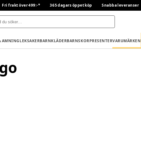
Fri frakt över 499:-*
365 dagars öppet köp
Snabba leveranser
& AMNING
LEKSAKER
BARNKLÄDER
BARNSKOR
PRESENTER
VARUMÄRKEN
ago