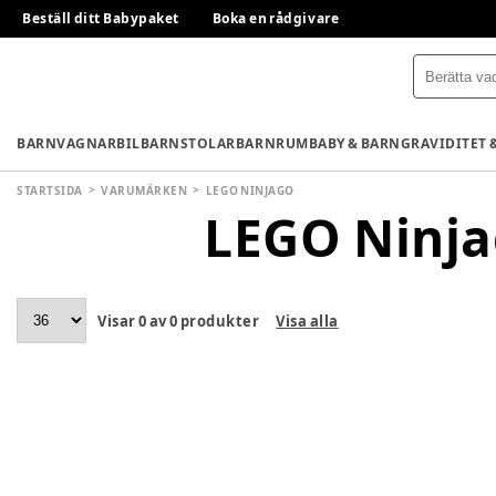
Beställ ditt Babypaket
Boka en rådgivare
BARNVAGNAR
BILBARNSTOLAR
BARNRUM
BABY & BARN
GRAVIDITET 
STARTSIDA
VARUMÄRKEN
LEGO NINJAGO
LEGO Ninj
Visar
0
av
0
produkter
Visa alla