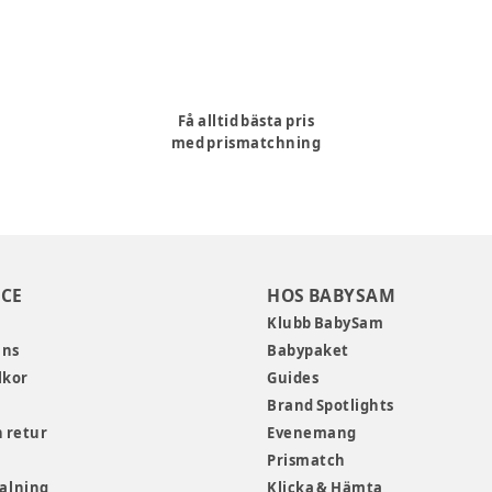
Få alltid bästa pris
med prismatchning
CE
HOS BABYSAM
Klubb BabySam
ans
Babypaket
lkor
Guides
Brand Spotlights
 retur
Evenemang
Prismatch
talning
Klicka & Hämta