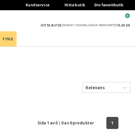
Kundservice
Hitta butik
Din favoritbutik
0
HITTA BUTIK
0,00 KR
SENAST VISADE
LOGGA IN
FAVORITER
FYND
Relevans
Sida
1
av
0
|
0
av
0
produkter
1