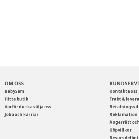
OM OSS
KUNDSERVI
BabySam
Kontakta oss
Hitta butik
Frakt & lever
Varför du ska välja oss
Betalningsvil
Jobb och karriär
Reklamation
Ångerrätt och
Köpvillkor
Resurs delbe