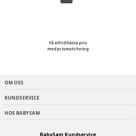
Få alltid bästa pris
med prismatchning
OM OSS
KUNDSERVICE
HOS BABYSAM
BabySam Kundservice