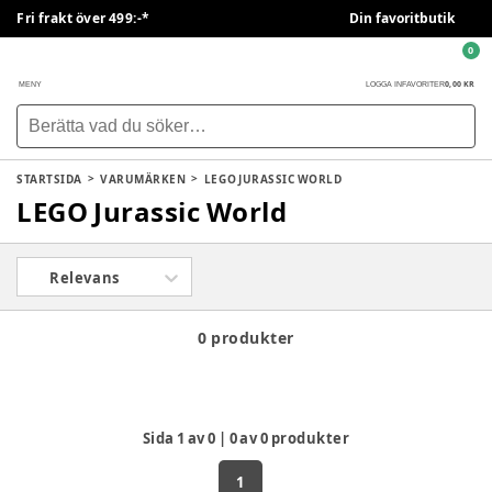
Fri frakt över 499:-*
Din favoritbutik
0
0,00 KR
MENY
LOGGA IN
FAVORITER
STARTSIDA
VARUMÄRKEN
LEGO JURASSIC WORLD
LEGO Jurassic World
Relevans
0 produkter
Sida
1
av
0
|
0
av
0
produkter
1