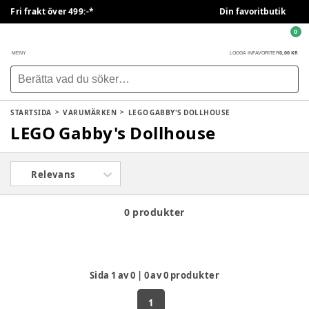
Fri frakt över 499:-*
Din favoritbutik
0
0,00 KR
MENY
LOGGA IN
FAVORITER
STARTSIDA
VARUMÄRKEN
LEGO GABBY'S DOLLHOUSE
LEGO Gabby's Dollhouse
Relevans
0 produkter
Sida
1
av
0
|
0
av
0
produkter
1