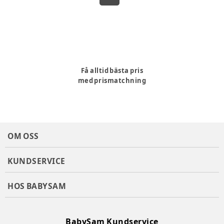
Få alltid bästa pris
med prismatchning
OM OSS
KUNDSERVICE
HOS BABYSAM
BabySam Kundservice