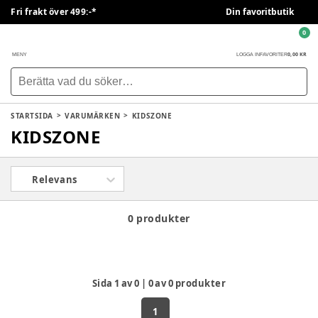
Fri frakt över 499:-*
Din favoritbutik
0
0,00 KR
MENY
LOGGA IN
FAVORITER
STARTSIDA
VARUMÄRKEN
KIDSZONE
KIDSZONE
Relevans
0 produkter
Sida
1
av
0
|
0
av
0
produkter
1