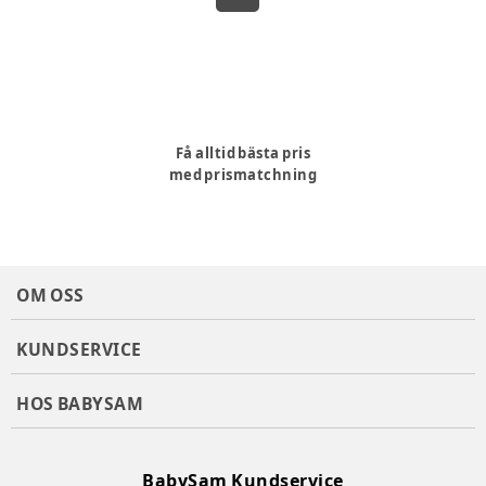
Få alltid bästa pris
med prismatchning
OM OSS
KUNDSERVICE
HOS BABYSAM
BabySam Kundservice