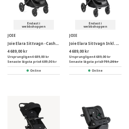
Endast i
Endast i
webbshoppen
webbshoppen
JOIE
JOIE
Joie Elara Sittvagn - Cashew
Joie Elara Sittvagn Inkl. Regnskydd, Adapter & Väska - Raven
4 689,00 kr
4 689,00 kr
Ursprungligen
4 689,00 kr
Ursprungligen
4 689,00 kr
Senaste lägsta pris
4 689,00 kr
Senaste lägsta pris
3 751,20 kr
Online
Online