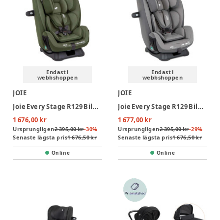
Endast i
Endast i
webbshoppen
webbshoppen
JOIE
JOIE
Joie Every Stage R129 Bilbarnstol - Moss
Joie Every Stage R129 Bilbarnstol - Cobble Stone
1 676,00 kr
1 677,00 kr
Ursprungligen
2 395,00 kr
-
30
%
Ursprungligen
2 395,00 kr
-
29
%
Senaste lägsta pris
1 676,50 kr
Senaste lägsta pris
1 676,50 kr
Online
Online