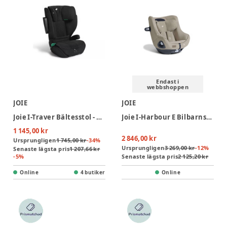
Endast i
webbshoppen
JOIE
JOIE
Joie I-Traver Bältesstol - Eclipse
Joie I-Harbour E Bilbarnstol - Sandstone
1 145,00 kr
2 846,00 kr
Ursprungligen
1 745,00 kr
-
34
%
Ursprungligen
3 269,00 kr
-
12
%
Senaste lägsta pris
1 207,66 kr
-
5
%
Senaste lägsta pris
2 125,20 kr
Online
4 butiker
Online