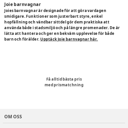
Joie barnvagnar
Joies barnvagnar är designade för att göra vardagen
smidigare. Funktioner som justerbart styre, enkel
hopfällning och vändbar sittdel gör dem praktiska att
använda både i stadsmiljö och på längre promenader. De är
lätta att hantera och ger en bekväm upplevelse för både
barn och förälder.
Upptäck Joie barnvagnar här.
Få alltid bästa pris
med prismatchning
OM OSS