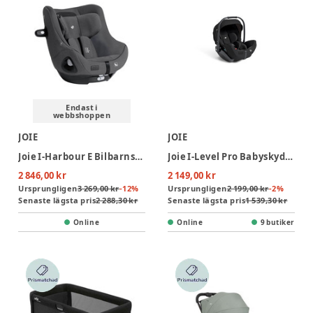
Endast i
webbshoppen
JOIE
JOIE
Joie I-Harbour E Bilbarnstol - Ebony
Joie I-Level Pro Babyskydd - Eclipse
2 846,00 kr
2 149,00 kr
Ursprungligen
3 269,00 kr
-
12
%
Ursprungligen
2 199,00 kr
-
2
%
Senaste lägsta pris
2 288,30 kr
Senaste lägsta pris
1 539,30 kr
Online
Online
9 butiker