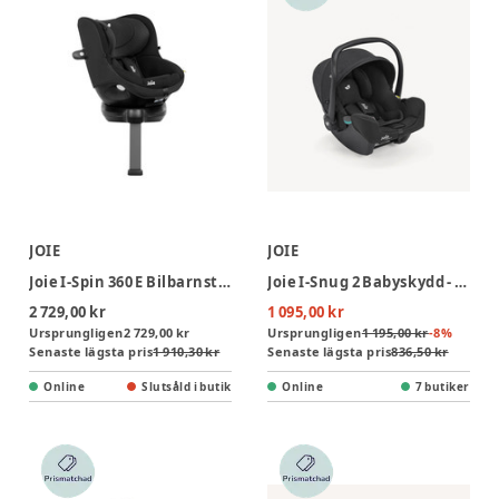
JOIE
JOIE
Joie I-Spin 360 E Bilbarnstol - Shale
Joie I-Snug 2 Babyskydd - Raven
2 729,00 kr
1 095,00 kr
Ursprungligen
2 729,00 kr
Ursprungligen
1 195,00 kr
-
8
%
Senaste lägsta pris
1 910,30 kr
Senaste lägsta pris
836,50 kr
Online
Slutsåld i butik
Online
7 butiker