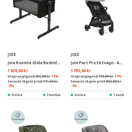
JOIE
JOIE
Joie Roomie Glide Bedside Crib - Shale
Joie Pact Pro Sittvagn - Abyss
1 928,00 kr
1 795,00 kr
Ursprungligen
2 295,00 kr
-
15
%
Ursprungligen
2 179,00 kr
-
17
%
Senaste lägsta pris
2 111,04 kr
Senaste lägsta pris
1 852,00 kr
-
8
%
-
3
%
Online
2 butiker
Online
1 butik