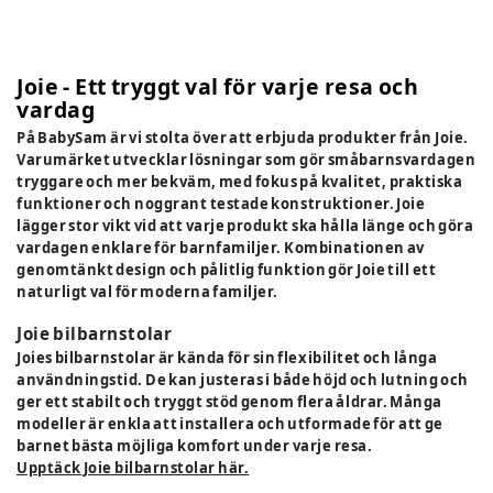
Joie - Ett tryggt val för varje resa och
vardag
På BabySam är vi stolta över att erbjuda produkter från Joie.
Varumärket utvecklar lösningar som gör småbarnsvardagen
tryggare och mer bekväm, med fokus på kvalitet, praktiska
funktioner och noggrant testade konstruktioner. Joie
lägger stor vikt vid att varje produkt ska hålla länge och göra
vardagen enklare för barnfamiljer. Kombinationen av
genomtänkt design och pålitlig funktion gör Joie till ett
naturligt val för moderna familjer.
Joie bilbarnstolar
Joies bilbarnstolar är kända för sin flexibilitet och långa
användningstid. De kan justeras i både höjd och lutning och
ger ett stabilt och tryggt stöd genom flera åldrar. Många
modeller är enkla att installera och utformade för att ge
barnet bästa möjliga komfort under varje resa.
Upptäck Joie bilbarnstolar här.