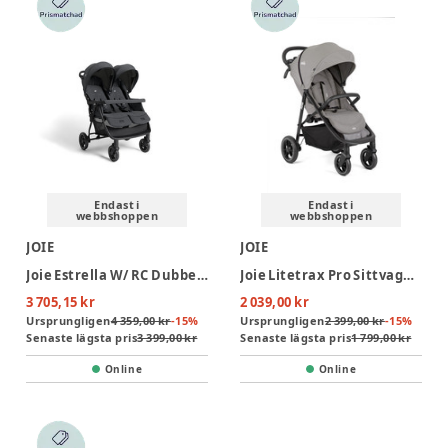
Endast i
Endast i
webbshoppen
webbshoppen
JOIE
JOIE
Joie Estrella W/ RC Dubbelsittvagn - Ebony
Joie Litetrax Pro Sittvagn - Pebble
3 705,15 kr
2 039,00 kr
Ursprungligen
4 359,00 kr
-
15
%
Ursprungligen
2 399,00 kr
-
15
%
Senaste lägsta pris
3 399,00 kr
Senaste lägsta pris
1 799,00 kr
Online
Online