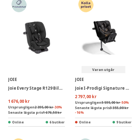
Varan utgår
JOIE
JOIE
Joie Every Stage R129 Bilbarnstol - Shale
Joie I-Prodigi Signature Bilbarnstol - Eclipse
2 797,00 kr
1 676,00 kr
Ursprungligen
5 595,00 kr
-
50
%
Ursprungligen
2 395,00 kr
-
30
%
Senaste lägsta pris
3 355,00 kr
Senaste lägsta pris
1 676,50 kr
-
16
%
Online
6 butiker
Online
9 butiker