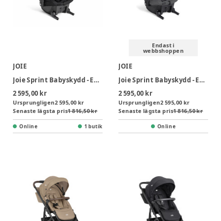
Endast i
webbshoppen
JOIE
JOIE
Joie Sprint Babyskydd - Eclipse
Joie Sprint Babyskydd - Ebony
2 595,00 kr
2 595,00 kr
Ursprungligen
2 595,00 kr
Ursprungligen
2 595,00 kr
Senaste lägsta pris
1 816,50 kr
Senaste lägsta pris
1 816,50 kr
Online
1 butik
Online