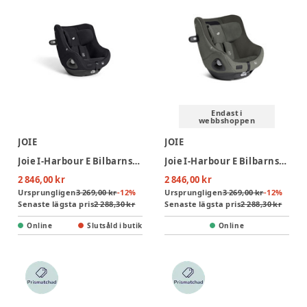
Endast i
webbshoppen
JOIE
JOIE
Joie I-Harbour E Bilbarnstol- Eclipse
Joie I-Harbour E Bilbarnstol - Evergreen
2 846,00 kr
2 846,00 kr
Ursprungligen
3 269,00 kr
-
12
%
Ursprungligen
3 269,00 kr
-
12
%
Senaste lägsta pris
2 288,30 kr
Senaste lägsta pris
2 288,30 kr
Online
Slutsåld i butik
Online