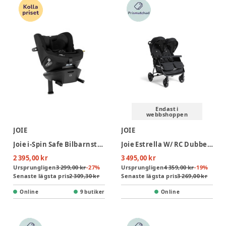
Endast i
webbshoppen
JOIE
JOIE
Joie i-Spin Safe Bilbarnstol - Shale
Joie Estrella W/ RC Dubbelsittvagn - Eclipse
2 395,00 kr
3 495,00 kr
Ursprungligen
3 299,00 kr
-
27
%
Ursprungligen
4 359,00 kr
-
19
%
Senaste lägsta pris
2 309,30 kr
Senaste lägsta pris
3 269,00 kr
Online
9 butiker
Online