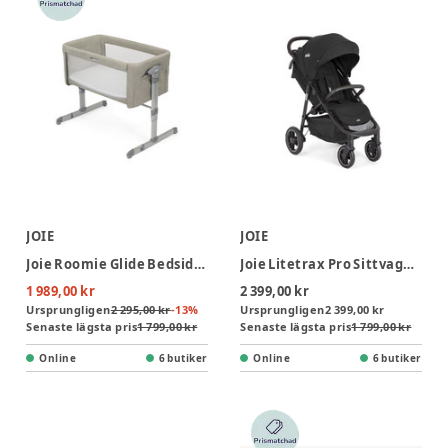
JOIE
JOIE
Joie Roomie Glide Bedside Crib - Almond
Joie Litetrax Pro Sittvagn - Shale
1 989,00 kr
2 399,00 kr
Ursprungligen
2 295,00 kr
-
13
%
Ursprungligen
2 399,00 kr
Senaste lägsta pris
1 799,00 kr
Senaste lägsta pris
1 799,00 kr
Online
6 butiker
Online
6 butiker