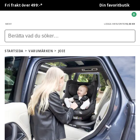
Fri frakt över 499:-*
Din favoritbutik
0
0,00 KR
MENY
LOGGA IN
FAVORITER
STARTSIDA
VARUMÄRKEN
JOIE