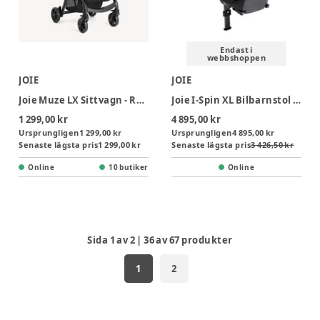
Endast i
webbshoppen
JOIE
JOIE
Joie Muze LX Sittvagn - Raven
Joie I-Spin XL Bilbarnstol - Ebony
1 299,00 kr
4 895,00 kr
Ursprungligen
1 299,00 kr
Ursprungligen
4 895,00 kr
Senaste lägsta pris
1 299,00 kr
Senaste lägsta pris
3 426,50 kr
Online
10 butiker
Online
Sida
1
av
2
|
36
av
67
produkter
1
2