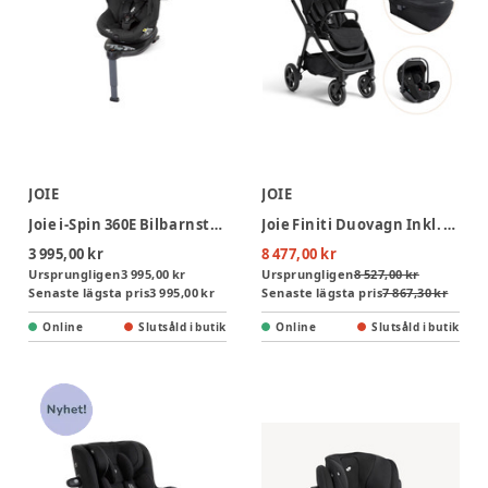
JOIE
JOIE
Joie i-Spin 360E Bilbarnstol - Coal
Joie Finiti Duovagn Inkl. I-Level Pro Babyskydd - Eclipse
3 995,00 kr
8 477,00 kr
Ursprungligen
3 995,00 kr
Ursprungligen
8 527,00 kr
Senaste lägsta pris
3 995,00 kr
Senaste lägsta pris
7 867,30 kr
Online
Slutsåld i butik
Online
Slutsåld i butik