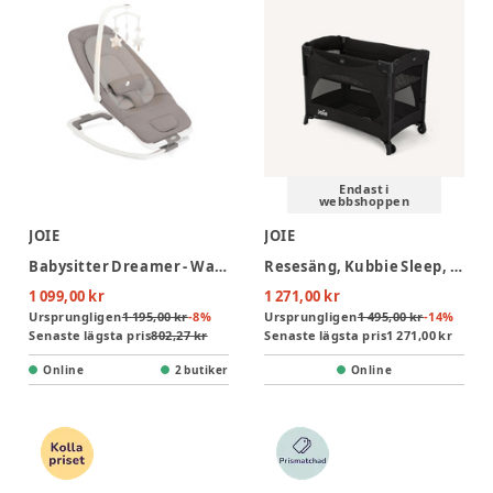
Endast i
webbshoppen
JOIE
JOIE
Babysitter Dreamer - Walnut
Resesäng, Kubbie Sleep, Shale
1 099,00 kr
1 271,00 kr
Ursprungligen
1 195,00 kr
-
8
%
Ursprungligen
1 495,00 kr
-
14
%
Senaste lägsta pris
802,27 kr
Senaste lägsta pris
1 271,00 kr
Online
2 butiker
Online