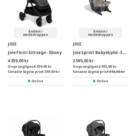
Endast i
Endast i
webbshoppen
webbshoppen
JOIE
JOIE
Joie Finiti Sittvagn - Ebony
Joie Sprint Babyskydd - Sandstone
4 359,00 kr
2 595,00 kr
Ursprungligen
4 359,00 kr
Ursprungligen
2 595,00 kr
Senaste lägsta pris
4 359,00 kr
Senaste lägsta pris
1 816,50 kr
Online
Online