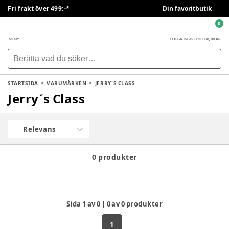
Fri frakt över 499:-*
Din favoritbutik
0
0,00 KR
MENY
LOGGA IN
FAVORITER
STARTSIDA
VARUMÄRKEN
JERRY´S CLASS
Jerry´s Class
Relevans
0 produkter
Sida
1
av
0
|
0
av
0
produkter
1