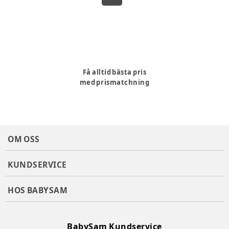
Få alltid bästa pris
med prismatchning
OM OSS
KUNDSERVICE
HOS BABYSAM
BabySam Kundservice